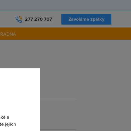
277 270 707
Zavoláme zpátky
ORADNA
cké a
e jejich