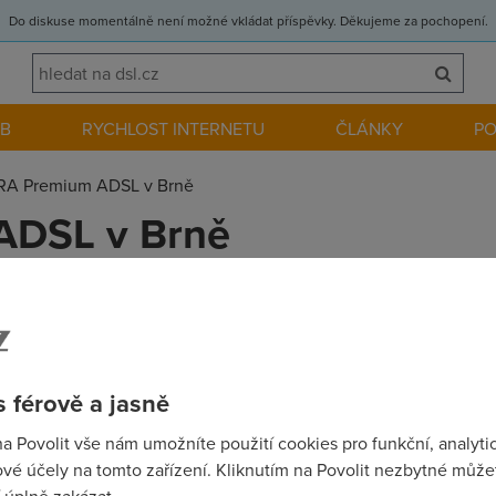
Do diskuse momentálně není možné vkládat příspěvky. Děkujeme za pochopení.
EB
RYCHLOST INTERNETU
ČLÁNKY
P
RA Premium ADSL v Brně
ADSL v Brně
 Premium ADSL 2048/512 v Brně ?
 férově a jasně
na Povolit vše nám umožníte použití cookies pro funkční, analyti
vé účely na tomto zařízení. Kliknutím na Povolit nezbytné můžet