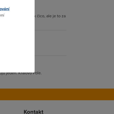
ování
ení
nes maj asi výpadek čico, ale je to za
omto
ju jeden. Královo Pole.
Kontakt