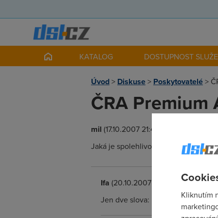
KATALOG
DOSTUPNOST SLUŽ
Úvod
>
Diskuse
>
Poskytovatelé
>
Č
ČRA Premium 
mil
(17.10.2007 21:47:47)
Jaká je spolehlivost a rychlost ČRA
Cookies
Ifa
(20.10.2007 20:51:03)
Kliknutím 
Jen dve slova: Mizerna a tragicka.
marketingo