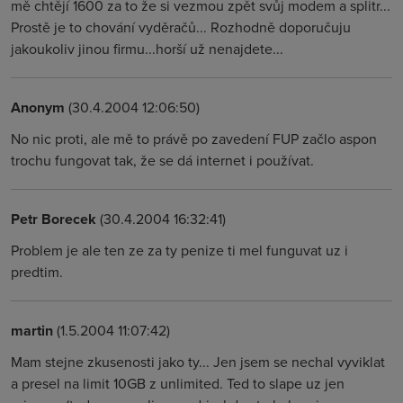
mě chtějí 1600 za to že si vezmou zpět svůj modem a splitr...
Prostě je to chování vyděračů... Rozhodně doporučuju
jakoukoliv jinou firmu...horší už nenajdete...
Anonym
(30.4.2004 12:06:50)
No nic proti, ale mě to právě po zavedení FUP začlo aspon
trochu fungovat tak, že se dá internet i používat.
Petr Borecek
(30.4.2004 16:32:41)
Problem je ale ten ze za ty penize ti mel funguvat uz i
predtim.
martin
(1.5.2004 11:07:42)
Mam stejne zkusenosti jako ty... Jen jsem se nechal vyviklat
a presel na limit 10GB z unlimited. Ted to slape uz jen