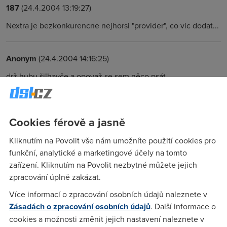
187
(24.4.2004 13:19:27)
Nextra je bezkonkurencne nejhorsi "provider", co vic dodat...
Anonym
(24.4.2004 14:16:25)
drž hubu šilhavče a opovaž se sem něco psát
aDSL_cr
(27.4.2004 02:48:31)
Cookies férově a jasně
Podle posledního testu (26.04.2004 18:23) je rychlost
připojení vašeho počítače DOWN: 635.84 kbps (79.48 kB/s)
Kliknutím na Povolit vše nám umožníte použití cookies pro
UP: 325.072 kbps (40.634 kB/s) odezva(min,avg,max):
funkční, analytické a marketingové účely na tomto
49.3ms / 58.4ms / 68.8ms
zařízení. Kliknutím na Povolit nezbytné můžete jejich
zpracování úplně zakázat.
Více informací o zpracování osobních údajů naleznete v
Marek Vala
(30.4.2004 10:34:25)
Zásadách o zpracování osobních údajů
. Další informace o
Souhlas ADSL od Nextry je naprosto nepoužitelné, jednání
cookies a možnosti změnit jejich nastavení naleznete v
firmy Nextra je v souvislosti stím více než arogantní... Nextra