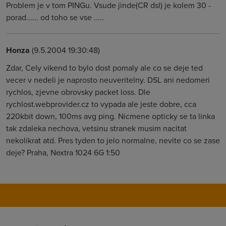
Problem je v tom PINGu. Vsude jinde(CR dsl) je kolem 30 -
porad...... od toho se vse .....
Honza
(9.5.2004 19:30:48)
Zdar, Cely vikend to bylo dost pomaly ale co se deje ted
vecer v nedeli je naprosto neuveritelny. DSL ani nedomeri
rychlos, zjevne obrovsky packet loss. Dle
rychlost.webprovider.cz to vypada ale jeste dobre, cca
220kbit down, 100ms avg ping. Nicmene opticky se ta linka
tak zdaleka nechova, vetsinu stranek musim nacitat
nekolikrat atd. Pres tyden to jelo normalne, nevite co se zase
deje? Praha, Nextra 1024 6G 1:50