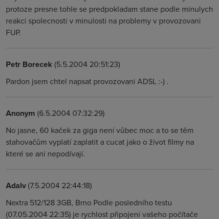
protoze presne tohle se predpokladam stane podle minulych
reakci spolecnosti v minulosti na problemy v provozovani
FUP.
Petr Borecek
(5.5.2004 20:51:23)
Pardon jsem chtel napsat provozovani ADSL :-) .
Anonym
(6.5.2004 07:32:29)
No jasne, 60 kaček za giga není vůbec moc a to se těm
stahovačům vyplatí zaplatit a cucat jako o život filmy na
které se ani nepodívají.
Adalv
(7.5.2004 22:44:18)
Nextra 512/128 3GB, Brno Podle posledního testu
(07.05.2004 22:35) je rychlost připojení vašeho počítače