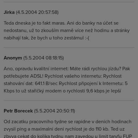
Jirka
(4.5.2004 20:57:58)
Teda dneska je to fakt maras. Ani do banky na účet se
nedostanu, už to zkouším marně více než hodinu a stránky
nabíhají tak, že bych u toho zestárnul :-(
Anonym
(5.5.2004 08:18:15)
Ano, opravdu kvalitní internet: Máte rádi rychlou jízdu? Pak
potřebujete ADSL! Rychlost vašeho internetu: Rychlost
stahování dat: 641.1 B/sec Rychlost připojení k Internetu: 5
Kbps to už stařičký modem o rychlosti 9,6 kbps je lepší
Petr Borecek
(5.5.2004 20:50:11)
Od zacatku pracovniho tydne se rapidne v denich hodinach
zvysil ping a maximalni deni rychlost je do 110 kb. Ted uz
zbyva cekat do kolika tydnu nam zavedou u limit taryfu FUP