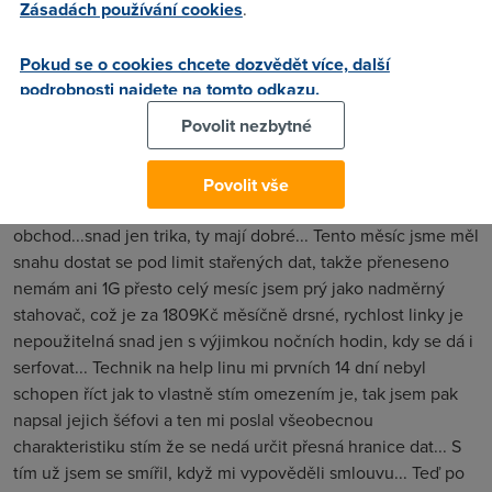
Zásadách používání cookies
.
zneužívá svého jména a velikosti kapitálu... vlastní smlouvy i
pravidla upravuje jak se jí zlíbí... Není schopná dodržet
Pokud se o cookies chcete dozvědět více, další
smlouvy, které podepsala... a Snaží se za každou cenu
podrobnosti najdete na tomto odkazu.
vytřískat co nejvíce peněz... ADSL od Nextry bylo opravdu
Povolit nezbytné
dobré a neměl jsem s nima nejmenší potíže, ale se
zavedením FUP se jejich chování hodně změnilo... ve chvíli
kdy se objevili první problémy jsem zjistil co je to za spolek...
Povolit vše
Opravdu doporučuju s Nextrou neuzavírat jakýkoliv
obchod...snad jen trika, ty mají dobré... Tento měsíc jsme měl
snahu dostat se pod limit stařených dat, takže přeneseno
nemám ani 1G přesto celý mesíc jsem prý jako nadměrný
stahovač, což je za 1809Kč měsíčně drsné, rychlost linky je
nepoužitelná snad jen s výjimkou nočních hodin, kdy se dá i
serfovat... Technik na help linu mi prvních 14 dní nebyl
schopen říct jak to vlastně stím omezením je, tak jsem pak
napsal jejich šéfovi a ten mi poslal všeobecnou
charakteristiku stím že se nedá určit přesná hranice dat... S
tím už jsem se smířil, když mi vypověděli smlouvu... Teď po