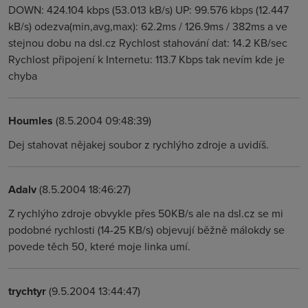
DOWN: 424.104 kbps (53.013 kB/s) UP: 99.576 kbps (12.447
kB/s) odezva(min,avg,max): 62.2ms / 126.9ms / 382ms a ve
stejnou dobu na dsl.cz Rychlost stahování dat: 14.2 KB/sec
Rychlost připojení k Internetu: 113.7 Kbps tak nevím kde je
chyba
Houmles
(8.5.2004 09:48:39)
Dej stahovat nějakej soubor z rychlýho zdroje a uvidíš.
Adalv
(8.5.2004 18:46:27)
Z rychlýho zdroje obvykle přes 50KB/s ale na dsl.cz se mi
podobné rychlosti (14-25 KB/s) objevují běžně málokdy se
povede těch 50, které moje linka umí.
trychtyr
(9.5.2004 13:44:47)