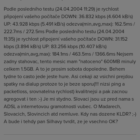
Podle posledního testu (24.04.2004 11:29) je rychlost
připojení vašeho počítače DOWN: 36.832 kbps (4.604 kB/s)
UP: 43.928 kbps (5.491 kB/s) odezva(min,avg,max): 162.5ms /
222.7ms / 272.5ms Podle posledního testu (24.04.2004
11:35) je rychlost připojení vašeho počítače DOWN: 31.152
kbps (3.894 kB/s) UP: 83.256 kbps (10.407 kB/s)
odezva(min,avg,max): 184.1ms / 463.5ms / 1366.6ms Nejsem
zadny stahovac, tento mesic mam "natoceno" 600MB minuly
celkem 1.5GB. A to je prosim sobota dopoledne. Behem
tydne to casto jede jeste hure. Asi cekaji az vsichni prejdou
spatky na dialup protoze to je beze sporu(!!! nizsi ping a
packetloss, srovnatelna rychlost) kvalitnejsi a pak zacnou
agregovat i ten :-) Je mi stydno. Slovaci jsou uz pred nama s
ADSL a internetovou gramotnosti vubec. O Madarech,
Slovacich, Slovincich atd nemluve. Kdy nas dozene KLDR? ;-)
A bude i tehdy pan Silhavy tvrdit, ze je vsechno OK?