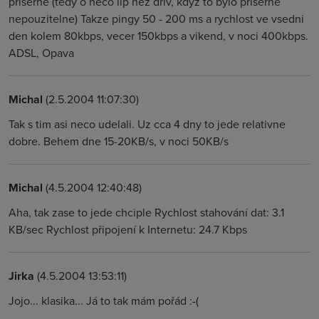
priserne (tedy o neco lip nez driv, kdyz to bylo priserne
nepouzitelne) Takze pingy 50 - 200 ms a rychlost ve vsedni
den kolem 80kbps, vecer 150kbps a vikend, v noci 400kbps.
ADSL, Opava
Michal
(2.5.2004 11:07:30)
Tak s tim asi neco udelali. Uz cca 4 dny to jede relativne
dobre. Behem dne 15-20KB/s, v noci 50KB/s
Michal
(4.5.2004 12:40:48)
Aha, tak zase to jede chciple Rychlost stahování dat: 3.1
KB/sec Rychlost připojení k Internetu: 24.7 Kbps
Jirka
(4.5.2004 13:53:11)
Jojo... klasika... Já to tak mám pořád :-(