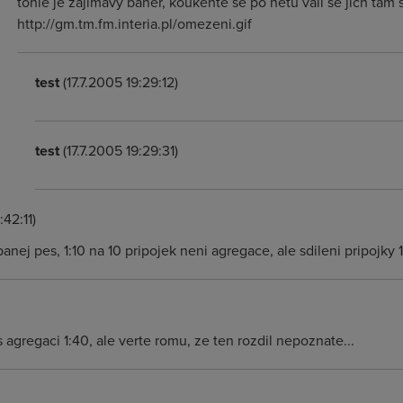
tohle je zajímavý baner, koukěnte se po netu válí se jich ta
http://gm.tm.fm.interia.pl/omezeni.gif
test
(17.7.2005 19:29:12)
test
(17.7.2005 19:29:31)
:42:11)
anej pes, 1:10 na 10 pripojek neni agregace, ale sdileni pripojky 1
 agregaci 1:40, ale verte romu, ze ten rozdil nepoznate...