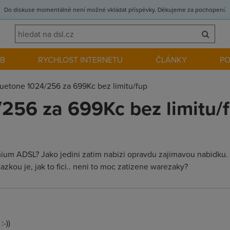
Do diskuse momentálně není možné vkládat příspěvky. Děkujeme za pochopení.
EB
RYCHLOST INTERNETU
ČLÁNKY
P
uetone 1024/256 za 699Kc bez limitu/fup
256 za 699Kc bez limitu/
ium ADSL? Jako jedini zatim nabizi opravdu zajimavou nabidku.
zkou je, jak to fici.. neni to moc zatizene warezaky?
-))