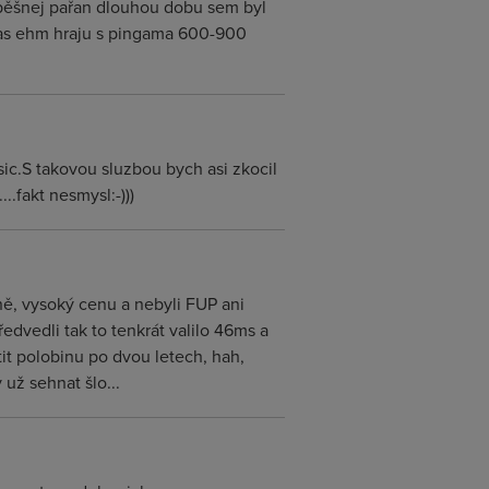
spěšnej pařan dlouhou dobu sem byl
čas ehm hraju s pingama 600-900
sic.S takovou sluzbou bych asi zkocil
.fakt nesmysl:-)))
ně, vysoký cenu a nebyli FUP ani
dvedli tak to tenkrát valilo 46ms a
it polobinu po dvou letech, hah,
 už sehnat šlo...