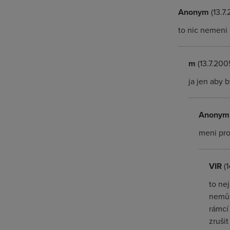
Anonym
(13.7
to nic nemeni 
m
(13.7.2005
ja jen aby 
Anonym
meni prot
VIR
(1
to ne
nemůž
rámcí
zruši