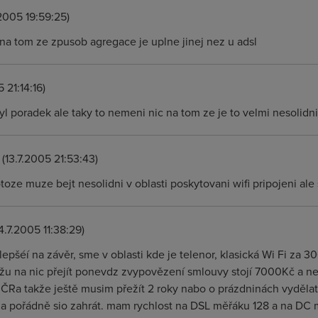
.2005 19:59:25)
na tom ze zpusob agregace je uplne jinej nez u adsl
 21:14:16)
byl poradek ale taky to nemeni nic na tom ze je to velmi nesolidni
(13.7.2005 21:53:43)
oze muze bejt nesolidni v oblasti poskytovani wifi pripojeni ale s
4.7.2005 11:38:29)
jlepšéí na závěr, sme v oblasti kde je telenor, klasická Wi Fi za 
u na nic přejít ponevdz zvypovězení smlouvy stojí 7000Kč a ne
 ČRa takže ještě musim přežít 2 roky nabo o prázdninách vyděl
t a pořádně sio zahrát. mam rychlost na DSL měřáku 128 a na DC mi