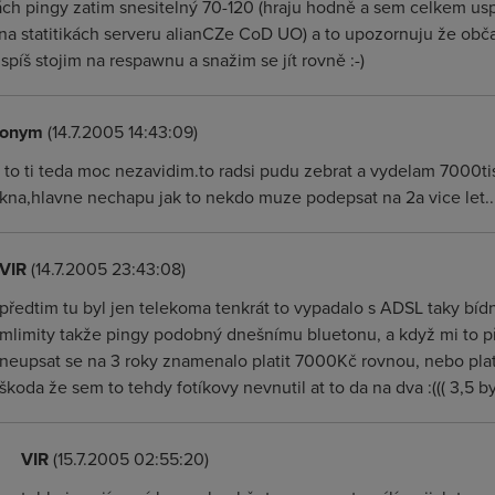
ách pingy zatim snesitelný 70-120 (hraju hodně a sem celkem u
 na statitikách serveru alianCZe CoD UO) a to upozornuju že ob
spíš stojim na respawnu a snažim se jít rovně :-)
onym
(14.7.2005 14:43:09)
k to ti teda moc nezavidim.to radsi pudu zebrat a vydelam 7000ti
kna,hlavne nechapu jak to nekdo muze podepsat na 2a vice let.....
VIR
(14.7.2005 23:43:08)
předtim tu byl jen telekoma tenkrát to vypadalo s ADSL taky bíd
mlimity takže pingy podobný dnešnímu bluetonu, a když mi to pře
neupsat se na 3 roky znamenalo platit 7000Kč rovnou, nebo plat
škoda že sem to tehdy fotíkovy nevnutil at to da na dva :((( 3,5 by
VIR
(15.7.2005 02:55:20)