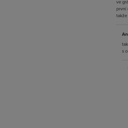
ve gr
první
takže 
An
ta
s o