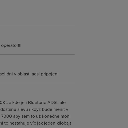
 operator!!!
olidni v oblasti adsl pripojeni
300Kč a kde je i Bluetone ADSL ale
dostanu slevu i když bude měnit v
at 7000 aby sem to už konečne mohl
 to nestahuje víc jak jeden kilobajt