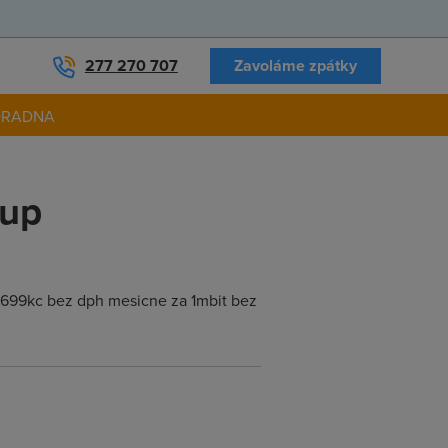
277 270 707
Zavoláme zpátky
ORADNA
fup
 699kc bez dph mesicne za 1mbit bez