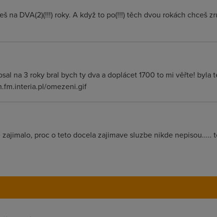
šeš na DVA(2)(!!!) roky. A když to po(!!!) těch dvou rokách chceš zru
psal na 3 roky bral bych ty dva a doplácet 1700 to mi věřte! byla
m.fm.interia.pl/omezeni.gif
jimalo, proc o teto docela zajimave sluzbe nikde nepisou..... t