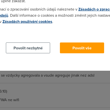
 úplně zakázat.
mací o zpracování osobních údajů naleznete v
Zásadách o zprac
údajů
. Další informace o cookies a možnosti změnit jejich nastav
toze zrovna s bluetone mam spatne zkusenosti Bluetone Angel 1M
 v
Zásadách používání cookies
.
em stoji od 400-600, Angel stoji 2590 bez dhp + jeste 500 !!! v
furt a to jejich ADSL vypada ze dopadne podobne !! CRa totiz spa
 cookies chcete dozvědět více, další podrobnosti najdete na t
na danem poctu pripojek, tj. 1:10 na 10 pripojkach. Kdezto ADSL s
e rychlost prez den neskace od 60kbps - 300kbps!!! Podepisova
Povolit nezbytné
Povolit vše
8:12:41)
ifi se vzdycky agregovala a vsude agreguje jinak nez adsl
6:10)
FWA ne wifi