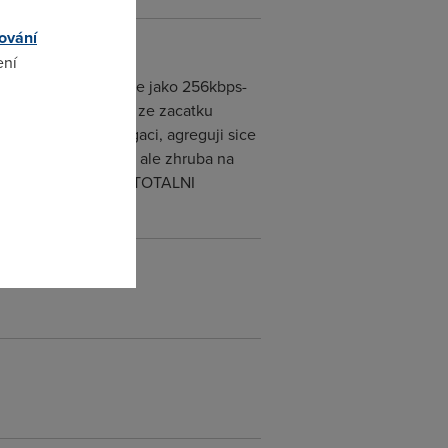
ování
ení
B 1:10 agregace, jede jako 256kbps-
olaci zaloha, pritom ze zacatku
tne uplatnuji agregaci, agreguji sice
omto
e agreguje treba 1:50 ale zhruba na
t smlouvu na rok je TOTALNI