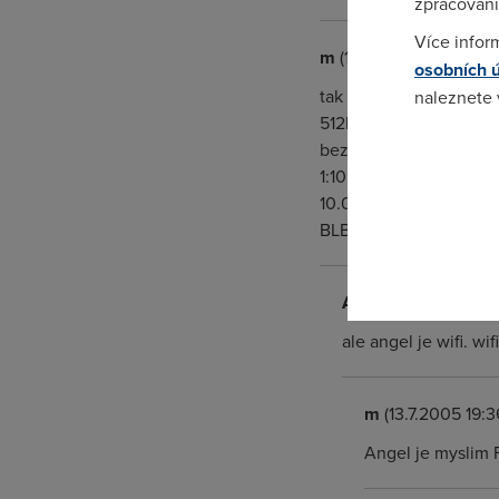
zpracování
Více infor
m
(13.7.2005 16:50:06)
osobních 
tak to je svinstvo pro
naleznete
512kbps ADSL ktere ovs
bezelo skoro tech 1MB 
Pokud se o
1:10 popr 1:20 ale jen 
odkazu.
10.000 pripojkach takz
BLBOST!!!!
Anonym
(13.7.2005 1
ale angel je wifi. w
m
(13.7.2005 19:3
Angel je myslim 