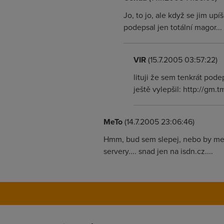
Jo, to jo, ale když se jim upí
podepsal jen totální magor...
VIR
(15.7.2005 03:57:22)
lituji že sem tenkrát pode
ještě vylepšil: http://gm.t
MeTo
(14.7.2005 23:06:46)
Hmm, bud sem slepej, nebo by me za
servery.... snad jen na isdn.cz....