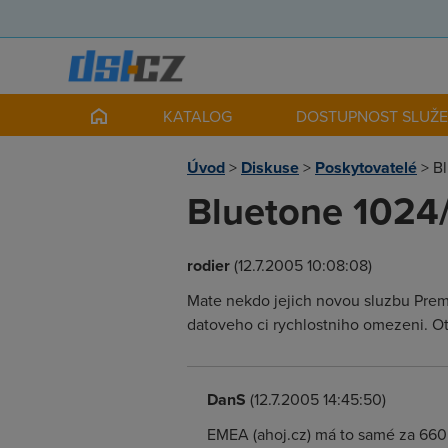
KATALOG
DOSTUPNOST SLUŽ
Úvod
>
Diskuse
>
Poskytovatelé
>
Bl
Bluetone 1024/
rodier
(12.7.2005 10:08:08)
Mate nekdo jejich novou sluzbu Prem
datoveho ci rychlostniho omezeni. Ota
DanS
(12.7.2005 14:45:50)
EMEA (ahoj.cz) má to samé za 660 :