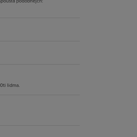
m spousta podobnejch:
0ti lidma.