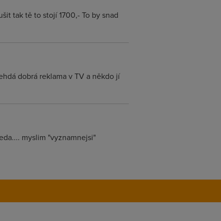
šit tak tě to stojí 1700,- To by snad
 tehdá dobrá reklama v TV a někdo jí
eda.... myslim "vyznamnejsi"