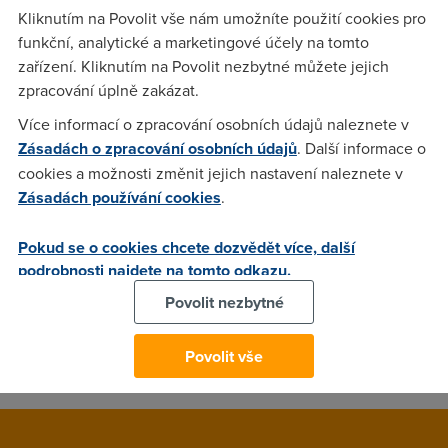
Kliknutím na Povolit vše nám umožníte použití cookies pro
funkční, analytické a marketingové účely na tomto
doom2
(30.6.2003 22:00:38)
zařízení. Kliknutím na Povolit nezbytné můžete jejich
zpracování úplně zakázat.
s tiscali jsou problemy jako s kazdym jinym.vypadky.nereseni
problemu atd
Více informací o zpracování osobních údajů naleznete v
Zásadách o zpracování osobních údajů
. Další informace o
cookies a možnosti změnit jejich nastavení naleznete v
Ondra.OK
(1.7.2003 14:20:33)
Zásadách používání cookies
.
Díky za odpověď, jen ještě jedna otázečka, jak je to s jejich
rychlostí? Díky za odpověd(i)
Pokud se o cookies chcete dozvědět více, další
podrobnosti najdete na tomto odkazu.
Povolit nezbytné
doom2
(3.7.2003 20:59:10)
rychlost je standartni kolem 160
Povolit vše