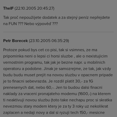
TheIF
(22.10.2005 20:45:27)
Tak proč nepoužijete dodatek a za stejný peníz nepřejdete
na FUN ??? Nebo výpověď ???
Petr Borecek
(23.10.2005 06:35:29)
Protoze pokud bys cet co pisi, tak si vsimnes, ze ma
pripominka neni o lepsi ci horsi sluzbe , ale o nexistujicim
vernostnim programu, tak jak je bezne napr. u mobilnich
operatoru a podobne. Jinak je samozrejme, ze tak, jak vzdy
budu budu muset prejit na novou sluzbu v opacnem pripade
je to finacni sebevrazda. Je rozdil platit 30,- za 1G
prenesenych dat, nebo 60,-. Jen to budou dalsi finacni
naklady za vraceni pronajateho modemu (1600,-) na kterem
ti neaktivuji novou sluzbu (toto take nechapu proc si skratka
nevezmou stary modem ktery je za ty 3 roky uz nekolikrat
zaplacen a nedaji novy a dal si ryzuji tech 150,- mesicne