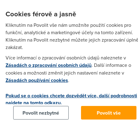
Cookies férově a jasně
TheIF
(19.10.2005 14:49:21)
Kliknutím na Povolit vše nám umožníte použití cookies pro
Wole jeseš ve FUPU tak tu neřvi, se logni na user.nextra a
funkční, analytické a marketingové účely na tomto zařízení.
přikup si data :-) Já mám 1FUN přes ČT a ve FUPU to jede
Kliknutím na Povolit nezbytné můžete jejich zpracování úpln
download 10-12KB/s up 12KB/s ale nesmíte mít více
zakázat.
downlaodu pak to strašně kolísá - z DC++ to máte tak v
průměru 5KB/s :-( NO-FUP hodně kolísá někde mezi
Více informací o zpracování osobních údajů naleznete v
110/70KB/s a uplaod 23KB/s. Tyhle hodnoty jsou mnohem
Zásadách o zpracování osobních údajů
. Další informace o
horší než před zavedení FUPU kdy byla rychlost stabilní.
cookies a možnosti změnit jejich nastavení naleznete v
Aspoň že ten FUP není 6KB/s jako u konkurence, takhle se
Zásadách používání cookies
.
dá ještě ten net používat a dobré je taky to zapnutí/vypnutí
FUPU + přikupování dat
Pokud se o cookies chcete dozvědět více, další podrobnosti
najdete na tomto odkazu.
Povolit nezbytné
Povolit vše
TheIF
(19.10.2005 20:19:47)
Ale abych jenon nechválil tak např. dnes mezi 18:30 až
20:00 jsem si užil super rychlost downlaodu - zase asi