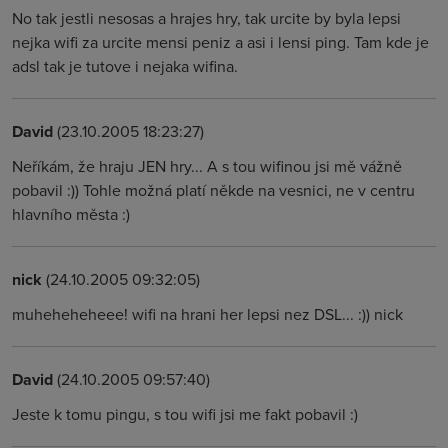
No tak jestli nesosas a hrajes hry, tak urcite by byla lepsi
nejka wifi za urcite mensi peniz a asi i lensi ping. Tam kde je
adsl tak je tutove i nejaka wifina.
David
(23.10.2005 18:23:27)
Neříkám, že hraju JEN hry... A s tou wifinou jsi mě vážně
pobavil :)) Tohle možná platí někde na vesnici, ne v centru
hlavního města :)
nick
(24.10.2005 09:32:05)
muheheheheee! wifi na hrani her lepsi nez DSL... :)) nick
David
(24.10.2005 09:57:40)
Jeste k tomu pingu, s tou wifi jsi me fakt pobavil :)