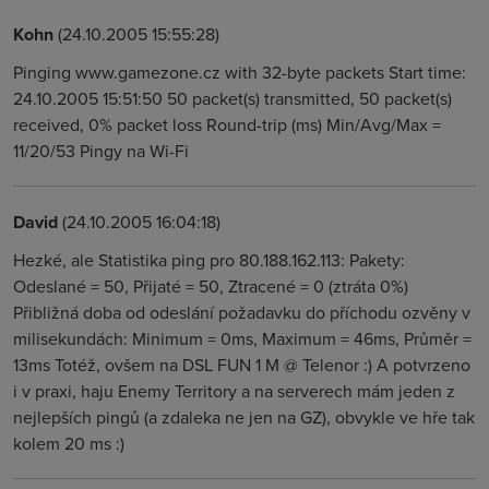
Kohn
(24.10.2005 15:55:28)
Pinging www.gamezone.cz with 32-byte packets Start time:
24.10.2005 15:51:50 50 packet(s) transmitted, 50 packet(s)
received, 0% packet loss Round-trip (ms) Min/Avg/Max =
11/20/53 Pingy na Wi-Fi
David
(24.10.2005 16:04:18)
Hezké, ale Statistika ping pro 80.188.162.113: Pakety:
Odeslané = 50, Přijaté = 50, Ztracené = 0 (ztráta 0%)
Přibližná doba od odeslání požadavku do příchodu ozvěny v
milisekundách: Minimum = 0ms, Maximum = 46ms, Průměr =
13ms Totéž, ovšem na DSL FUN 1 M @ Telenor :) A potvrzeno
i v praxi, haju Enemy Territory a na serverech mám jeden z
nejlepších pingů (a zdaleka ne jen na GZ), obvykle ve hře tak
kolem 20 ms :)