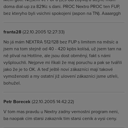
doma dial-up za 821Kc s dani. PROC Nextro PROC ten FUP,
bez kteryho byli vsichni spokojeni (aspon na TN). Aaaarggh
franta28
(22.10.2005 12:27:33)
No já mám NEXTRA 512/128 bez FUP s limitem na měsíc a
jsem na tom stejně od 40 - 420 kpbs kolísá, už jsem tam na
ně plival na Hotline, ale jsou dost obrněný, fakt s námi
vyšplouchli. Nejprve mi říkali že maj poruchu a pak se tvářili
jako že je to OK. A teď ještě noví zákazníci mají takové
vymoženosti a my ostatní již ulovení zákazníci jsme utřeli,
bohužel.
Petr Borecek
(22.10.2005 14:42:22)
V tom mas pravdu u Nextry zadny vernostni program neni,
ba naopak cim starsi zakaznik tim starsi cenik a vysi ceny.