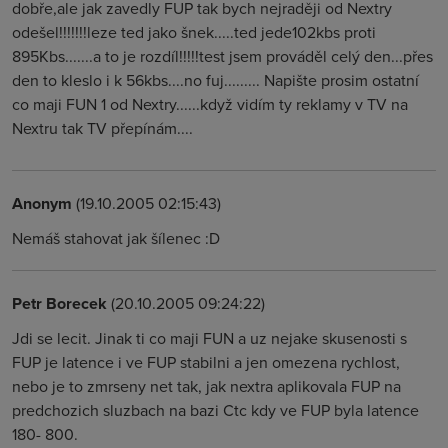
dobře,ale jak zavedly FUP tak bych nejraději od Nextry
odešel!!!!!!!leze ted jako šnek.....ted jede102kbs proti
895Kbs.......a to je rozdíl!!!!!test jsem prováděl celý den...přes
den to kleslo i k 56kbs....no fuj......... Napište prosim ostatní
co maji FUN 1 od Nextry......když vidím ty reklamy v TV na
Nextru tak TV přepínám....
Anonym
(19.10.2005 02:15:43)
Nemáš stahovat jak šílenec :D
Petr Borecek
(20.10.2005 09:24:22)
Jdi se lecit. Jinak ti co maji FUN a uz nejake skusenosti s
FUP je latence i ve FUP stabilni a jen omezena rychlost,
nebo je to zmrseny net tak, jak nextra aplikovala FUP na
predchozich sluzbach na bazi Ctc kdy ve FUP byla latence
180- 800.