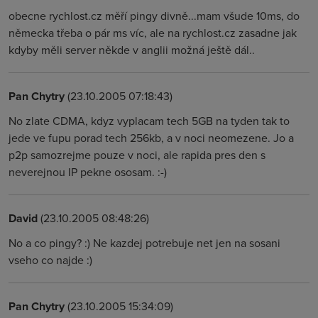
obecne rychlost.cz měří pingy divně...mam všude 10ms, do
německa třeba o pár ms víc, ale na rychlost.cz zasadne jak
kdyby měli server někde v anglii možná ještě dál..
Pan Chytry
(23.10.2005 07:18:43)
No zlate CDMA, kdyz vyplacam tech 5GB na tyden tak to
jede ve fupu porad tech 256kb, a v noci neomezene. Jo a
p2p samozrejme pouze v noci, ale rapida pres den s
neverejnou IP pekne ososam. :-)
David
(23.10.2005 08:48:26)
No a co pingy? :) Ne kazdej potrebuje net jen na sosani
vseho co najde :)
Pan Chytry
(23.10.2005 15:34:09)