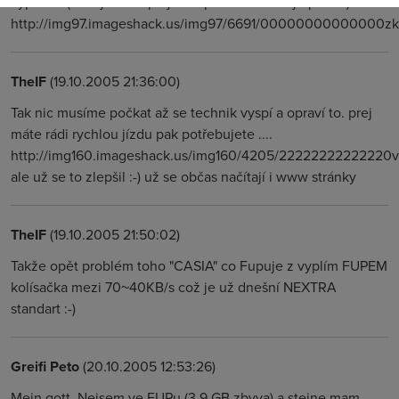
výpadek ( měl jsem zaplej FUP proto tak malej uplaod )
http://img97.imageshack.us/img97/6691/00000000000000zk
TheIF
(19.10.2005 21:36:00)
Tak nic musíme počkat až se technik vyspí a opraví to. prej
máte rádi rychlou jízdu pak potřebujete ....
http://img160.imageshack.us/img160/4205/22222222222220v
ale už se to zlepšil :-) už se občas načítají i www stránky
TheIF
(19.10.2005 21:50:02)
Takže opět problém toho "CASIA" co Fupuje z vyplím FUPEM
kolísačka mezi 70~40KB/s což je už dnešní NEXTRA
standart :-)
Greifi Peto
(20.10.2005 12:53:26)
Mein gott. Nejsem ve FUPu (3,9 GB zbyva) a stejne mam