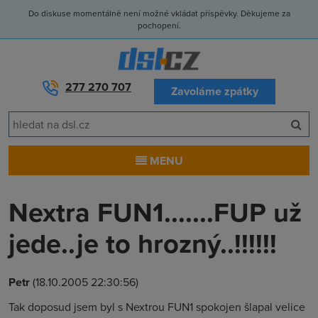
Do diskuse momentálně není možné vkládat příspěvky. Děkujeme za
pochopení.
277 270 707
Zavoláme zpátky
MENU
Nextra FUN1.......FUP už
jede..je to hrozný..!!!!!!
Petr
(18.10.2005 22:30:56)
Tak doposud jsem byl s Nextrou FUN1 spokojen šlapal velice