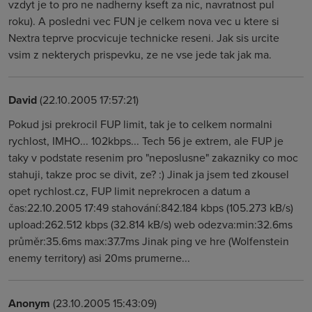
vzdyt je to pro ne nadherny kseft za nic, navratnost pul
roku). A posledni vec FUN je celkem nova vec u ktere si
Nextra teprve procvicuje technicke reseni. Jak sis urcite
vsim z nekterych prispevku, ze ne vse jede tak jak ma.
David
(22.10.2005 17:57:21)
Pokud jsi prekrocil FUP limit, tak je to celkem normalni
rychlost, IMHO... 102kbps... Tech 56 je extrem, ale FUP je
taky v podstate resenim pro "neposlusne" zakazniky co moc
stahuji, takze proc se divit, ze? :) Jinak ja jsem ted zkousel
opet rychlost.cz, FUP limit neprekrocen a datum a
čas:22.10.2005 17:49 stahování:842.184 kbps (105.273 kB/s)
upload:262.512 kbps (32.814 kB/s) web odezva:min:32.6ms
průměr:35.6ms max:37.7ms Jinak ping ve hre (Wolfenstein
enemy territory) asi 20ms prumerne...
Anonym
(23.10.2005 15:43:09)