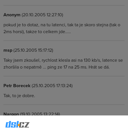
Anonym
(20.10.2005 12:27:10)
pokud je to dotaz, na tu latenci, tak ta je skoro stejna (tak o
2ms horsi), takze to celkem jde.....
msp
(25.10.2005 15:17:12)
Taky jsem zkoušel, rychlost klesla asi na 130 kb/s, latence se
zhoršila o nepatrně ... ping ze 17 na 25 ms. Hrát se dá.
Petr Borecek
(25.10.2005 17:13:24)
Tak, to je dobre.
Nargon
(19.10.2005 13:22:14)
A je na tebe Fup Aplikovany nebo ne?