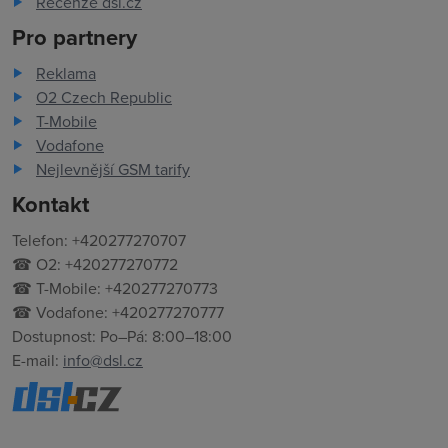
Recenze dsl.cz
Pro partnery
Reklama
O2 Czech Republic
T-Mobile
Vodafone
Nejlevnější GSM tarify
Kontakt
Telefon: +420277270707
☎ O2: +420277270772
☎ T-Mobile: +420277270773
☎ Vodafone: +420277270777
Dostupnost: Po–Pá: 8:00–18:00
E-mail:
info@dsl.cz