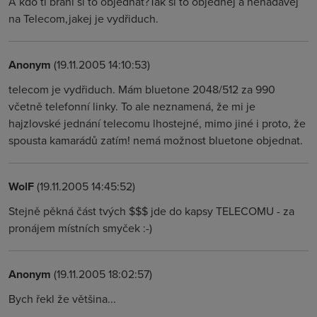
A kdo ti brání si to objednat?Tak si to objednej a nenadávej
na Telecom,jakej je vydřiduch.
Anonym
(19.11.2005 14:10:53)
telecom je vydřiduch. Mám bluetone 2048/512 za 990
včetně telefonní linky. To ale neznamená, že mi je
hajzlovské jednání telecomu lhostejné, mimo jiné i proto, že
spousta kamarádů zatím! nemá možnost bluetone objednat.
WolF
(19.11.2005 14:45:52)
Stejně pěkná část tvých $$$ jde do kapsy TELECOMU - za
pronájem místních smyček :-)
Anonym
(19.11.2005 18:02:57)
Bych řekl že většina...