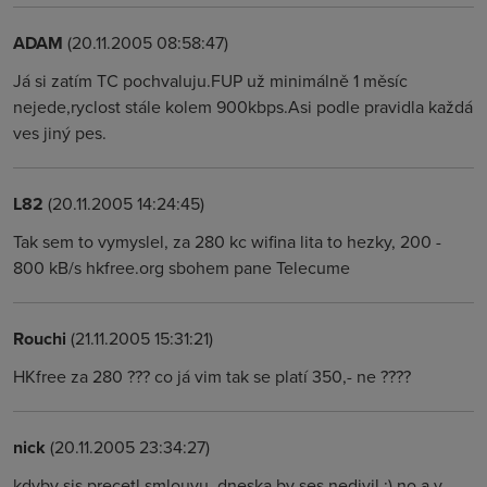
ADAM
(20.11.2005 08:58:47)
Já si zatím TC pochvaluju.FUP už minimálně 1 měsíc
nejede,ryclost stále kolem 900kbps.Asi podle pravidla každá
ves jiný pes.
L82
(20.11.2005 14:24:45)
Tak sem to vymyslel, za 280 kc wifina lita to hezky, 200 -
800 kB/s hkfree.org sbohem pane Telecume
Rouchi
(21.11.2005 15:31:21)
HKfree za 280 ??? co já vim tak se platí 350,- ne ????
nick
(20.11.2005 23:34:27)
kdyby sis precetl smlouvu, dneska by ses nedivil ;) no a v