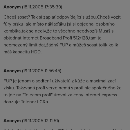
Anonym
(18.11.2005 17:35:39)
Chceš sosat? Tak si zaplať odpovídající službu.Chceš vozit
fůry písku ,ale místo náklaďáku jsi si objednal osobního
kombíka,tak se nediv,že to všechno neodvozíš.Musíš si
objednat Internet Broadband Profi 512/128,tam je
neomezený limit dat,žádný FUP a můžeš sosat tolik,kolik
máš kapacitu HDD.
Anonym
(19.11.2005 11:56:45)
FUP je jenom o sedření uživatelů z kůže a maximalizací
zisku. Takzvaná profi verze nemá s profi nic společného že
to jde na "Telecom profi" úrovni za ceny internet express
doazuje Telenor i CRa.
Anonym
(19.11.2005 12:11:51)