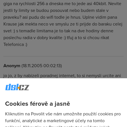
giga na rychlosti 256 a dneska me to jede asi 40kbit. Nevite
jestli ty limity se budou posouvat nebo budem stale v
praveku? asi pudu do wifi todle je hnus. Uplne vidim pana
Krause jak mekta neco ve smyslu ze ti prijde do baraku celej
svet :) s temadle limitama je to tak na dve hodiny denne
poslechu radia v dobry kvalite :) tfuj a to si chcou rikat
Telefonica :)
Anonym
(18.11.2005 00:02:13)
jo jo, z by nabizeli poradnej internet, to si nemysli urcite ani
nikdo z Telecomu, ale holt je nic nenuti to zlepsovat.....takze
budem asi porad jeste v praveku....
Cookies férově a jasně
Anonym
(18.11.2005 11:06:20)
Kliknutím na Povolit vše nám umožníte použití cookies pro
neboť tím vyčerpáš svůj týdenní limit a Telecom tě Internetu
funkční, analytické a marketingové účely na tomto
vyfuckuje (=uplatní Fucking Úser Policy)