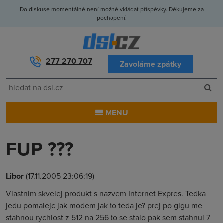
Do diskuse momentálně není možné vkládat příspěvky. Děkujeme za
pochopení.
277 270 707
Zavoláme zpátky
MENU
FUP ???
Libor
(17.11.2005 23:06:19)
Vlastnim skvelej produkt s nazvem Internet Expres. Tedka
jedu pomalejc jak modem jak to teda je? prej po gigu me
stahnou rychlost z 512 na 256 to se stalo pak sem stahnul 7