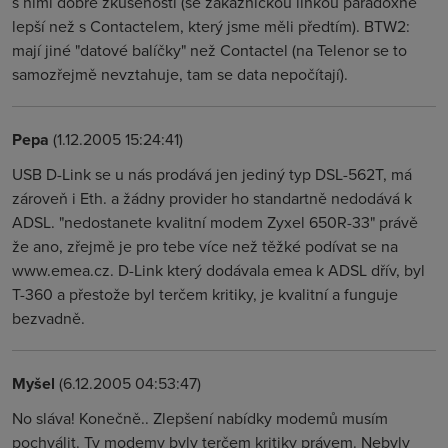
s nimi dobré zkušenosti (se zákaznickou linkou paradoxně
lepší než s Contactelem, který jsme měli předtím). BTW2:
mají jiné "datové balíčky" než Contactel (na Telenor se to
samozřejmě nevztahuje, tam se data nepočítají).
Pepa
(1.12.2005 15:24:41)
USB D-Link se u nás prodává jen jediný typ DSL-562T, má
zároveň i Eth. a žádny provider ho standartně nedodává k
ADSL. "nedostanete kvalitní modem Zyxel 650R-33" právě
že ano, zřejmě je pro tebe více než těžké podívat se na
www.emea.cz. D-Link který dodávala emea k ADSL dřív, byl
T-360 a přestože byl terčem kritiky, je kvalitní a funguje
bezvadně.
Myšel
(6.12.2005 04:53:47)
No sláva! Konečně.. Zlepšení nabídky modemů musím
pochválit. Ty modemy byly terčem kritiky právem. Nebyly