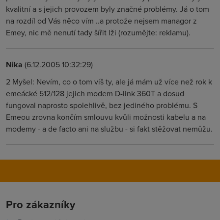
kvalitní a s jejich provozem byly značné problémy. Já o tom
na rozdíl od Vás něco vím ..a protože nejsem managor z
Emey, nic mě nenutí tady šířit lži (rozumějte: reklamu).
Nika
(6.12.2005 10:32:29)
2 Myšel: Nevím, co o tom víš ty, ale já mám už více než rok k
emeácké 512/128 jejich modem D-link 360T a dosud
fungoval naprosto spolehlivě, bez jediného problému. S
Emeou zrovna končím smlouvu kvůli možnosti kabelu a na
modemy - a de facto ani na službu - si fakt stěžovat nemůžu.
Pro zákazníky