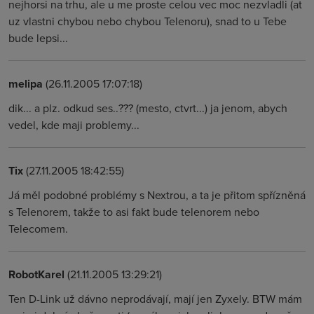
nejhorsi na trhu, ale u me proste celou vec moc nezvladli (at
uz vlastni chybou nebo chybou Telenoru), snad to u Tebe
bude lepsi...
melipa
(26.11.2005 17:07:18)
dik... a plz. odkud ses..??? (mesto, ctvrt...) ja jenom, abych
vedel, kde maji problemy...
Tix
(27.11.2005 18:42:55)
Já měl podobné problémy s Nextrou, a ta je přitom spřízněná
s Telenorem, takže to asi fakt bude telenorem nebo
Telecomem.
RobotKarel
(21.11.2005 13:29:21)
Ten D-Link už dávno neprodávají, mají jen Zyxely. BTW mám