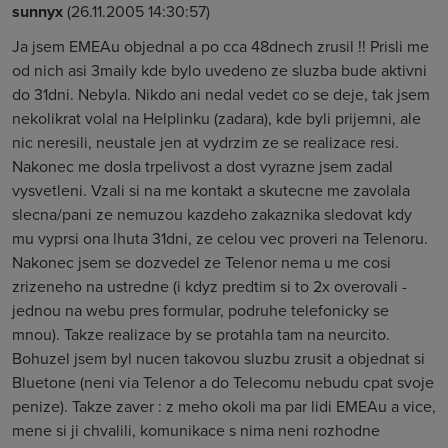
sunnyx
(26.11.2005 14:30:57)
Ja jsem EMEAu objednal a po cca 48dnech zrusil !! Prisli me
od nich asi 3maily kde bylo uvedeno ze sluzba bude aktivni
do 31dni. Nebyla. Nikdo ani nedal vedet co se deje, tak jsem
nekolikrat volal na Helplinku (zadara), kde byli prijemni, ale
nic neresili, neustale jen at vydrzim ze se realizace resi.
Nakonec me dosla trpelivost a dost vyrazne jsem zadal
vysvetleni. Vzali si na me kontakt a skutecne me zavolala
slecna/pani ze nemuzou kazdeho zakaznika sledovat kdy
mu vyprsi ona lhuta 31dni, ze celou vec proveri na Telenoru.
Nakonec jsem se dozvedel ze Telenor nema u me cosi
zrizeneho na ustredne (i kdyz predtim si to 2x overovali -
jednou na webu pres formular, podruhe telefonicky se
mnou). Takze realizace by se protahla tam na neurcito.
Bohuzel jsem byl nucen takovou sluzbu zrusit a objednat si
Bluetone (neni via Telenor a do Telecomu nebudu cpat svoje
penize). Takze zaver : z meho okoli ma par lidi EMEAu a vice,
mene si ji chvalili, komunikace s nima neni rozhodne