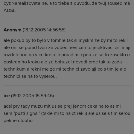
být:Nerealizovatelné, a to třeba z duvodu, že tvuj soused má
ADSL.
Anonym
(18.12.2005 14:56:55)
ale pokud by to bylo v tomhle tak si myslim ze by mi to rekli
ale oni se porad tvari ze vubec nevi cim to je.aktivaci asi maji
rozdelenou na vice kroku a porad mi cpou ze se to zaseklo u
posledniho kroku ale ze bohuzel nevedi proc tak to zada
technikum a rekni me ze mi technici zavolaji co s tim je ale
technici se na to vyserou.
ice
(19.12.2005 15:59:46)
adsl pry tady muzu mit us se prej jenom ceka na to as mi
sem "pusti signal" (takle mi to na ct rekli) ale us se s tim serou
pekne dlouho