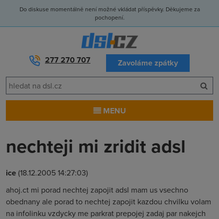
Do diskuse momentálně není možné vkládat příspěvky. Děkujeme za
pochopení.
277 270 707
Zavoláme zpátky
MENU
nechteji mi zridit adsl
ice
(18.12.2005 14:27:03)
ahoj.ct mi porad nechtej zapojit adsl mam us vsechno
obednany ale porad to nechtej zapojit kazdou chvilku volam
na infolinku vzdycky me parkrat prepojej zadaj par nakejch