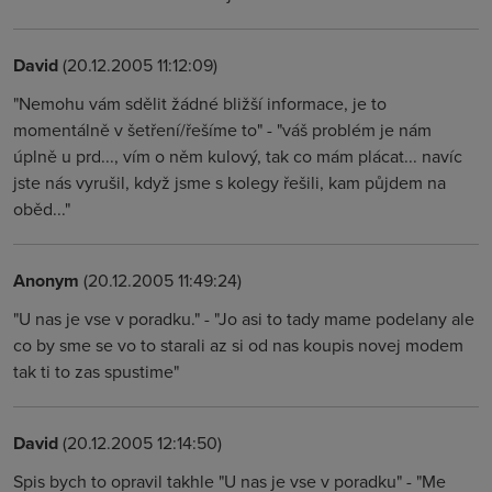
David
(20.12.2005 11:12:09)
"Nemohu vám sdělit žádné bližší informace, je to
momentálně v šetření/řešíme to" - "váš problém je nám
úplně u prd..., vím o něm kulový, tak co mám plácat... navíc
jste nás vyrušil, když jsme s kolegy řešili, kam půjdem na
oběd..."
Anonym
(20.12.2005 11:49:24)
"U nas je vse v poradku." - "Jo asi to tady mame podelany ale
co by sme se vo to starali az si od nas koupis novej modem
tak ti to zas spustime"
David
(20.12.2005 12:14:50)
Spis bych to opravil takhle "U nas je vse v poradku" - "Me