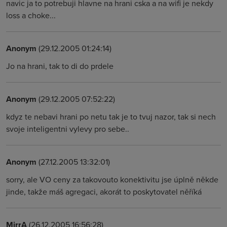
navic ja to potrebuji hlavne na hrani cska a na wifi je nekdy
loss a choke...
Anonym
(29.12.2005 01:24:14)
Jo na hrani, tak to di do prdele
Anonym
(29.12.2005 07:52:22)
kdyz te nebavi hrani po netu tak je to tvuj nazor, tak si nech
svoje inteligentni vylevy pro sebe..
Anonym
(27.12.2005 13:32:01)
sorry, ale VO ceny za takovouto konektivitu jse úplně někde
jinde, takže máš agregaci, akorát to poskytovatel něříká
MirrA
(26.12.2005 16:56:28)