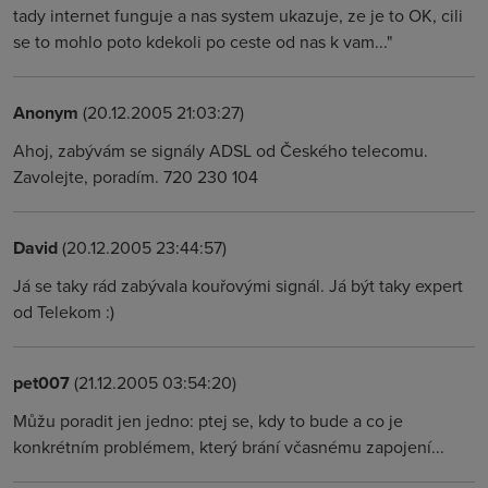
tady internet funguje a nas system ukazuje, ze je to OK, cili
se to mohlo poto kdekoli po ceste od nas k vam..."
Anonym
(20.12.2005 21:03:27)
Ahoj, zabývám se signály ADSL od Českého telecomu.
Zavolejte, poradím. 720 230 104
David
(20.12.2005 23:44:57)
Já se taky rád zabývala kouřovými signál. Já být taky expert
od Telekom :)
pet007
(21.12.2005 03:54:20)
Můžu poradit jen jedno: ptej se, kdy to bude a co je
konkrétním problémem, který brání včasnému zapojení...