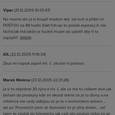
Viper
(21.12.2005 10:01:47)
No newim-ale ja si koupil modem atd. od nich a přišel mi
POŠTOU za 48 hodin (fakt fofr,asi to poslali expess:) A vše
fachá jak má,takže je budeš muset asi uplatit aby ti to
zapojili!! :)))))))))))
IOL
(22.12.2005 11:16:34)
Zkus mi napsat aspoň tel. č. zkusím ti pomoct
Marek Melena
(23.12.2005 22:31:28)
ja si to objednal 30.rijna a nic :(, ale uz me to celkem stve jak
beham do prodejny kde mi akorat rekne ze je to divny a na
infolince me vzdy odbijou ze je to v technickem setreni....
asi po 7hovorech jsem se dozvedel ze je plny dslam... sel
jsem se zeptat do telepointu jak cast oto posiluji nebo co se