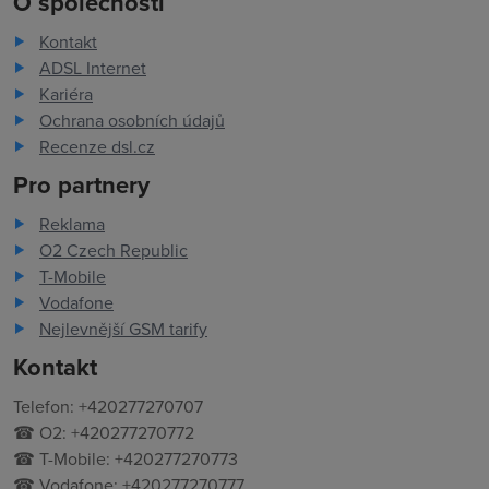
O společnosti
Kontakt
ADSL Internet
Kariéra
Ochrana osobních údajů
Recenze dsl.cz
Pro partnery
Reklama
O2 Czech Republic
T-Mobile
Vodafone
Nejlevnější GSM tarify
Kontakt
Telefon: +420277270707
☎ O2: +420277270772
☎ T-Mobile: +420277270773
☎ Vodafone: +420277270777