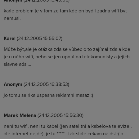
karle problem je v tom ze tam kde on bydli zadna wifi byt
nemusi.
Karel
(24.12.2005 15:55:07)
Může být,ale je otázka zda se vůbec o to zajímal zda a kde
je u něho wifi, nebo se jen upnul na telekomunisty a jejich
slavne adsl...
Anonym
(24.12.2005 16:38:53)
jo tomu se rika uspesna reklamni masaz :)
Marek Melena
(24.12.2005 15:56:30)
neni tu wifi, neni tu kabel (jen satelitni a kabelova televize..
ale internet nejde), je tu *****.. tak stale cekam na dsl :( a