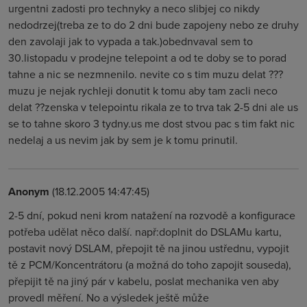
urgentni zadosti pro technyky a neco slibjej co nikdy
nedodrzej(treba ze to do 2 dni bude zapojeny nebo ze druhy
den zavolaji jak to vypada a tak.)obednvaval sem to
30.listopadu v prodejne telepoint a od te doby se to porad
tahne a nic se nezmnenilo. nevite co s tim muzu delat ???
muzu je nejak rychleji donutit k tomu aby tam zacli neco
delat ??zenska v telepointu rikala ze to trva tak 2-5 dni ale us
se to tahne skoro 3 tydny.us me dost stvou pac s tim fakt nic
nedelaj a us nevim jak by sem je k tomu prinutil.
Anonym
(18.12.2005 14:47:45)
2-5 dní, pokud neni krom natažení na rozvodě a konfigurace
potřeba udělat něco další. např:doplnit do DSLAMu kartu,
postavit nový DSLAM, přepojit tě na jinou ustřednu, vypojit
tě z PCM/Koncentrátoru (a možná do toho zapojit souseda),
přepijit tě na jiný pár v kabelu, poslat mechanika ven aby
provedl měření. No a výsledek ještě může