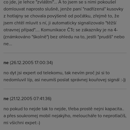
co jde, je lehce "zvláštní"... A to jsem se s nimi pokoušel
domlouvat naprosto slušně, jenže paní "nadřízená" kusovky
z hotlajny se chovala povýšeně od počátku, zřejmě to, že
jsem chtěl mluvit s ní, ji automaticky signalizovalo "těžší
otravnej případ".... Komunikace ČTc se zákazníky je na 4-
(známkováno "školně") bez ohledu na to, jestli "prudíš" nebo
ne...
ne
(26.12.2005 17:00:34)
no dyt jsi expert od telekomu, tak nevím proč jsi si to
nedomluvil líp, asi neumíš poslat správnej kouřovej signál :-))
ne
(21.12.2005 07:41:36)
no pokud to nejde tak to nejde, třeba prostě nejni kapacita..
a přes soukromej mobil nejakýho, meloucháře to neprotlačíš,
mi všichni expet:-)