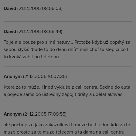
David
(21.12.2005 08:56:03)
David
(21.12.2005 08:56:49)
To je ale pouze pro silné nátury... Protože když už popátý za
sebou slyšíš "bude to do dvou dnů", máš chuť tu slepici co ti
to kvoká zabít po telefonu...
Anonym
(21.12.2005 10:07:35)
Která za to může. Hned vykluše z call centra. Sedne do auta
a pojede sama do ústředny zapojit dráty a udělat aktivaci.
Anonym
(21.12.2005 17:09:55)
ale pochop ze jako zakaznikovi ti muze bejt jedno kdo za to
muze proste za to muze telecom a ta dama na call centru