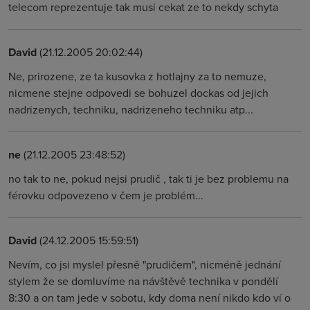
telecom reprezentuje tak musi cekat ze to nekdy schyta
David
(21.12.2005 20:02:44)
Ne, prirozene, ze ta kusovka z hotlajny za to nemuze,
nicmene stejne odpovedi se bohuzel dockas od jejich
nadrizenych, techniku, nadrizeneho techniku atp...
ne
(21.12.2005 23:48:52)
no tak to ne, pokud nejsi prudič , tak ti je bez problemu na
férovku odpovezeno v čem je problém...
David
(24.12.2005 15:59:51)
Nevím, co jsi myslel přesně "prudičem", nicméně jednání
stylem že se domluvíme na návštěvě technika v pondělí
8:30 a on tam jede v sobotu, kdy doma není nikdo kdo ví o