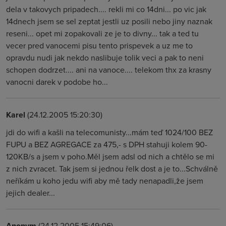
dela v takovych pripadech.... rekli mi co 14dni... po vic jak
14dnech jsem se sel zeptat jestli uz posili nebo jiny naznak
reseni... opet mi zopakovali ze je to divny... tak a ted tu
vecer pred vanocemi pisu tento prispevek a uz me to
opravdu nudi jak nekdo naslibuje tolik veci a pak to neni
schopen dodrzet.... ani na vanoce.... telekom thx za krasny
vanocni darek v podobe ho...
Karel
(24.12.2005 15:20:30)
jdi do wifi a kašli na telecomunisty...mám teď 1024/100 BEZ
FUPU a BEZ AGREGACE za 475,- s DPH stahuji kolem 90-
120KB/s a jsem v poho.Měl jsem adsl od nich a chtělo se mi
z nich zvracet. Tak jsem si jednou řelk dost a je to...Schválně
neříkám u koho jedu wifi aby mě tady nenapadli,že jsem
jejich dealer...
Anonym
(24.12.2005 15:49:06)