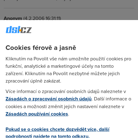
Anonym
(4.2.2006 16:31:11)
Jo
Cookies férově a jasně
Anonym
(4.2.2006 18:02:07)
Kliknutím na Povolit vše nám umožníte použití cookies pro
Jasně že když jsou rychejší lajny tak k tomu musí odpovídat i
funkční, analytické a marketingové účely na tomto
vyšší limity a ne přecházet s malýma limitama to je o
zařízení. Kliknutím na Povolit nezbytné můžete jejich
Telecomu jedna z vychytávek , druhá pak je že spousta lidí
zpracování úplně zakázat.
se na nový rychlosti 3-4Mbs technicky vůbec nedostane ,
jsou takový lokality kde to víc jak 2Mbs prostě nejde.
Více informací o zpracování osobních údajů naleznete v
Zásadách o zpracování osobních údajů
. Další informace o
cookies a možnosti změnit jejich nastavení naleznete v
Martan
(5.2.2006 08:27:19)
Zásadách používání cookies
.
Rychlost linky s limitem nakladove nesouvisi. Ja napriklad
mam na modemu od zacatku 2048, zacal jsem s Impulsem
Pokud se o cookies chcete dozvědět více, další
128. U paternich linek se obvykle plati za data. Klidne se to
podrobnosti najdete na tomto odkazu.