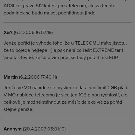
ADSLko, prave 512 kbit/s, pres Telecom, ale za techto
podminek se budu muset poohlidnout jinde.
X&Y
(6.2.2006 16:57:19)
Jenže pořád je výhoda toho, že u TELECOMU máte jistotu,
že to pojede nejlépe :-) a pak není co řešit EXTREME tarif
jsou tak levné, že se divím proč se tady pořád řeší FUP
Martin
(6.2.2006 17:40:11)
Jenže ve VO nabídce se myslím za data nad limit 2GB platí.
V MO nabídce telecomu je sice jen 1GB plnou rychlostí, ale
celkově je možné stáhnout za měsíc daleko víc za pořád
stejné peníze.
Anonym
(20.4.2007 06:01:10)