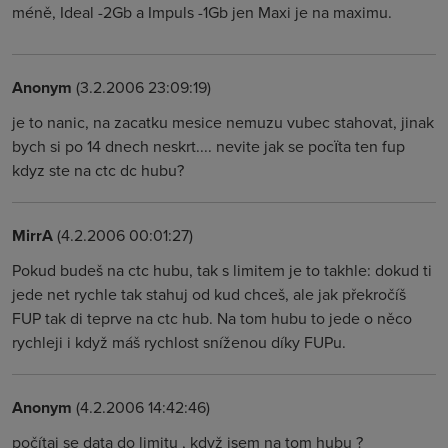
méně, Ideal -2Gb a Impuls -1Gb jen Maxi je na maximu.
Anonym
(3.2.2006 23:09:19)
je to nanic, na zacatku mesice nemuzu vubec stahovat, jinak
bych si po 14 dnech neskrt.... nevite jak se pocïta ten fup
kdyz ste na ctc dc hubu?
MirrA
(4.2.2006 00:01:27)
Pokud budeš na ctc hubu, tak s limitem je to takhle: dokud ti
jede net rychle tak stahuj od kud chceš, ale jak překročíš
FUP tak di teprve na ctc hub. Na tom hubu to jede o něco
rychleji i když máš rychlost sníženou díky FUPu.
Anonym
(4.2.2006 14:42:46)
počítaj se data do limitu , když jsem na tom hubu ?