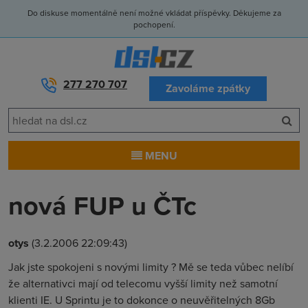
Do diskuse momentálně není možné vkládat příspěvky. Děkujeme za
pochopení.
277 270 707
Zavoláme zpátky
MENU
nová FUP u ČTc
otys
(3.2.2006 22:09:43)
Jak jste spokojeni s novými limity ? Mě se teda vůbec nelíbí
že alternativci mají od telecomu vyšší limity než samotní
klienti IE. U Sprintu je to dokonce o neuvěřitelných 8Gb