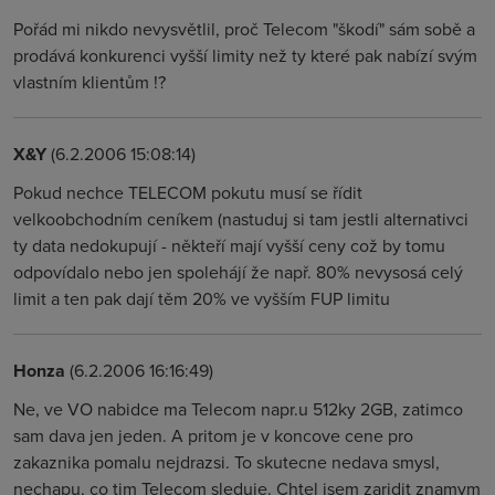
Pořád mi nikdo nevysvětlil, proč Telecom "škodí" sám sobě a
prodává konkurenci vyšší limity než ty které pak nabízí svým
vlastním klientům !?
X&Y
(6.2.2006 15:08:14)
Pokud nechce TELECOM pokutu musí se řídit
velkoobchodním ceníkem (nastuduj si tam jestli alternativci
ty data nedokupují - někteří mají vyšší ceny což by tomu
odpovídalo nebo jen spolehájí že např. 80% nevysosá celý
limit a ten pak dají těm 20% ve vyšším FUP limitu
Honza
(6.2.2006 16:16:49)
Ne, ve VO nabidce ma Telecom napr.u 512ky 2GB, zatimco
sam dava jen jeden. A pritom je v koncove cene pro
zakaznika pomalu nejdrazsi. To skutecne nedava smysl,
nechapu, co tim Telecom sleduje. Chtel jsem zaridit znamym