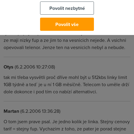
mohlo prevest do adsl. Vsichni by mely nejvyssi moznou
Povolit nezbytné
rychlost a tarify by se lisily jen limitem. Jenze to by nejaky
poustevnik na vesnici neprekousl, ze za 512 plati stejne jako
Povolit vše
prazak za 4096. Pritom uz loni ve velkomestech bylo levne a
rychle pripojeni pres telenor. Ted navysil telecom a lidi beci
ze maji nizky fup a ze jim to na vesnicich nejede. A vsichni
opevovali telenor. Jenze ten na vesnicich nebyl a nebude.
Otys
(6.2.2006 10:27:08)
tak mi třeba vysvětli proč dříve mohl být u 512kbs linky limit
1GB týdně a ted´ je u ní 1 GB měsíčně. Telecom to uměle drží
dole dokonce i pod tím co nabízí alternativci.
Martan
(6.2.2006 13:36:28)
O tom jsem prave psal. Je jedno kolik je linka. Stejny cenovy
tarif = stejny fup. Vychazim z toho, ze pater je porad stejne