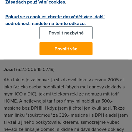
Zásadách používání cookies
.
agregaci 1:20 kde psali "pro firmy", tak to ted uz asi bude
jedno...
Pokud se o cookies chcete dozvědět více, další
podrobnosti najdete na tomto odkazu.
Michal
(4.2.2006 14:54:25)
Povolit nezbytné
Zrusil ji pouze Telecom, napr. Contactel nabizi dal tarify v
Povolit vše
agregaci 1:20.....
Josef
(6.2.2006 15:07:19)
Aha tak to je zajimave. ja si zrizoval linku v cervnu 2005 a i
jako fyzicka osoba podnikatel (abych mel danovy doklady s
mym ICO a DIC), tak mi telekom rekl ze nemuzu mit tarif
HOME. A nejlevnejsi tarif pro firmy mi nabidl za 500,-
mesicne bez DPH!!! I kdyz jsem ji chtel jen kvuli adsl. Takze
mam linku "soukromou" za 329,- mesicne i s DPH a adsl jsem
si vzal u jineho poskytovale, kteremu samozrejme vubec
nevadi ze linka je domaci a klidne mi dava danove doklady