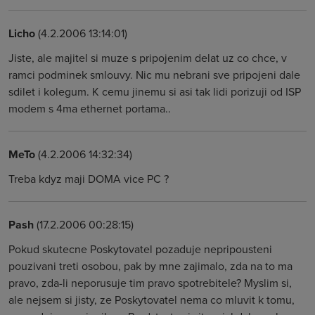
Licho
(4.2.2006 13:14:01)
Jiste, ale majitel si muze s pripojenim delat uz co chce, v
ramci podminek smlouvy. Nic mu nebrani sve pripojeni dale
sdilet i kolegum. K cemu jinemu si asi tak lidi porizuji od ISP
modem s 4ma ethernet portama..
MeTo
(4.2.2006 14:32:34)
Treba kdyz maji DOMA vice PC ?
Pash
(17.2.2006 00:28:15)
Pokud skutecne Poskytovatel pozaduje nepripousteni
pouzivani treti osobou, pak by mne zajimalo, zda na to ma
pravo, zda-li neporusuje tim pravo spotrebitele? Myslim si,
ale nejsem si jisty, ze Poskytovatel nema co mluvit k tomu,