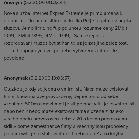
Anonym
(5.2.2006 08:32:44)
Nova sluzba Internet Expres Extreme je primo urcena k
dpmacim a firemnim sitim s nekolika Pc(je to primo v popisu
sluzby). Je no limit, no fup po unoru rozumne ceny 2Mbit
1099,- 3Mbit 1399,- 4Mbit 1799,-. Samozrejme za
rozprodavani muzes byt stihan to uz je zas jina zalezitost,
ale mit pripojenych vic pc nebo vytvoreni vnitrni site je
povoleno.
Anonymek
(5.2.2006 13:06:57)
Otazkou je kdy se jedna o vnitrni sit. Napr. muze existovat
firma, ktera ma dve provozovny, dejme tomu od sebe
vzdalene 500m a mezi nimi je sit pomoci wifi, je to vnitrni sit
nebo neni? nebo muze existovat firma slozene z daleko
veciho poctu provozoven treba z 20 a kazda provozouna
sidli v dome zamestnance firmy a vsechny jsou propojeny
pomoci wifi, je to stale vnitrni sit nebo neni? a co kdyby