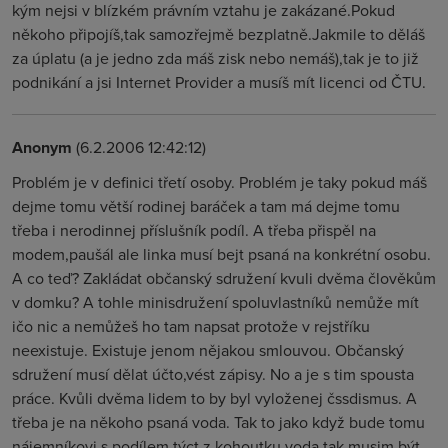
kým nejsi v blízkém právním vztahu je zakázané.Pokud
někoho připojíš,tak samozřejmě bezplatně.Jakmile to děláš
za úplatu (a je jedno zda máš zisk nebo nemáš),tak je to již
podnikání a jsi Internet Provider a musíš mít licenci od ČTU.
Anonym
(6.2.2006 12:42:12)
Problém je v definici třetí osoby. Problém je taky pokud máš
dejme tomu větší rodinej baráček a tam má dejme tomu
třeba i nerodinnej příslušník podíl. A třeba přispěl na
modem,paušál ale linka musí bejt psaná na konkrétní osobu.
A co teď? Zakládat občanský sdružení kvuli dvěma člověkům
v domku? A tohle minisdružení spoluvlastníků nemůže mít
ičo nic a nemůžeš ho tam napsat protože v rejstříku
neexistuje. Existuje jenom nějakou smlouvou. Občanský
sdružení musí dělat účto,vést zápisy. No a je s tim spousta
práce. Kvůli dvěma lidem to by byl vyloženej čssdismus. A
třeba je na někoho psaná voda. Tak to jako když bude tomu
nájemníkovi s podílem týct z kohoutku voda tak musim být