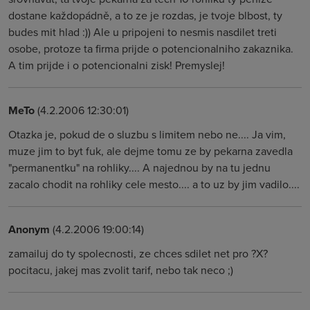
dostane každopádně, a to ze je rozdas, je tvoje blbost, ty
budes mit hlad :)) Ale u pripojeni to nesmis nasdilet treti
osobe, protoze ta firma prijde o potencionalniho zakaznika.
A tim prijde i o potencionalni zisk! Premyslej!
MeTo
(4.2.2006 12:30:01)
Otazka je, pokud de o sluzbu s limitem nebo ne.... Ja vim,
muze jim to byt fuk, ale dejme tomu ze by pekarna zavedla
"permanentku" na rohliky.... A najednou by na tu jednu
zacalo chodit na rohliky cele mesto.... a to uz by jim vadilo....
Anonym
(4.2.2006 19:00:14)
zamailuj do ty spolecnosti, ze chces sdilet net pro ?X?
pocitacu, jakej mas zvolit tarif, nebo tak neco ;)