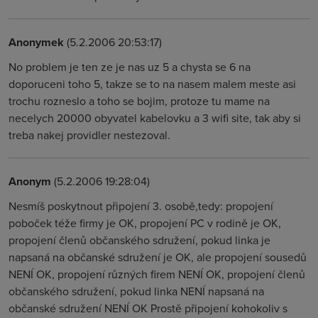
Anonymek
(5.2.2006 20:53:17)
No problem je ten ze je nas uz 5 a chysta se 6 na
doporuceni toho 5, takze se to na nasem malem meste asi
trochu rozneslo a toho se bojim, protoze tu mame na
necelych 20000 obyvatel kabelovku a 3 wifi site, tak aby si
treba nakej providler nestezoval.
Anonym
(5.2.2006 19:28:04)
Nesmíš poskytnout připojení 3. osobě,tedy: propojení
poboček téže firmy je OK, propojení PC v rodině je OK,
propojení členů občanského sdružení, pokud linka je
napsaná na občanské sdružení je OK, ale propojení sousedů
NENÍ OK, propojení různých firem NENÍ OK, propojení členů
občanského sdružení, pokud linka NENÍ napsaná na
občanské sdružení NENÍ OK Prostě připojení kohokoliv s