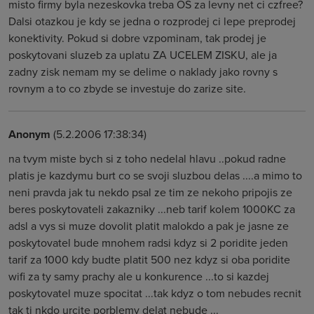
misto firmy byla nezeskovka treba OS za levny net ci czfree?
Dalsi otazkou je kdy se jedna o rozprodej ci lepe preprodej
konektivity. Pokud si dobre vzpominam, tak prodej je
poskytovani sluzeb za uplatu ZA UCELEM ZISKU, ale ja
zadny zisk nemam my se delime o naklady jako rovny s
rovnym a to co zbyde se investuje do zarize site.
Anonym
(5.2.2006 17:38:34)
na tvym miste bych si z toho nedelal hlavu ..pokud radne
platis je kazdymu burt co se svoji sluzbou delas ....a mimo to
neni pravda jak tu nekdo psal ze tim ze nekoho pripojis ze
beres poskytovateli zakazniky ...neb tarif kolem 1000KC za
adsl a vys si muze dovolit platit malokdo a pak je jasne ze
poskytovatel bude mnohem radsi kdyz si 2 poridite jeden
tarif za 1000 kdy budte platit 500 nez kdyz si oba poridite
wifi za ty samy prachy ale u konkurence ...to si kazdej
poskytovatel muze spocitat ...tak kdyz o tom nebudes recnit
tak ti nkdo urcite porblemy delat nebude ...