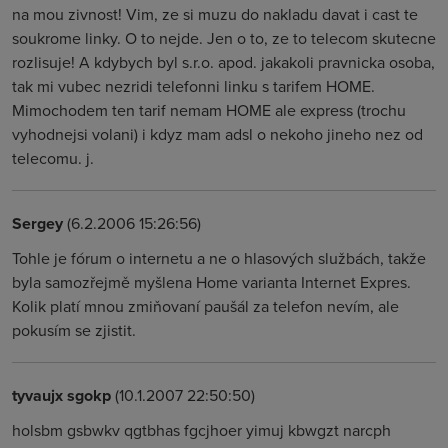
na mou zivnost! Vim, ze si muzu do nakladu davat i cast te
soukrome linky. O to nejde. Jen o to, ze to telecom skutecne
rozlisuje! A kdybych byl s.r.o. apod. jakakoli pravnicka osoba,
tak mi vubec nezridi telefonni linku s tarifem HOME.
Mimochodem ten tarif nemam HOME ale express (trochu
vyhodnejsi volani) i kdyz mam adsl o nekoho jineho nez od
telecomu. j.
Sergey
(6.2.2006 15:26:56)
Tohle je fórum o internetu a ne o hlasových službách, takže
byla samozřejmě myšlena Home varianta Internet Expres.
Kolik platí mnou zmiňovaní paušál za telefon nevím, ale
pokusím se zjistit.
tyvaujx sgokp
(10.1.2007 22:50:50)
holsbm gsbwkv qgtbhas fgcjhoer yimuj kbwgzt narcph