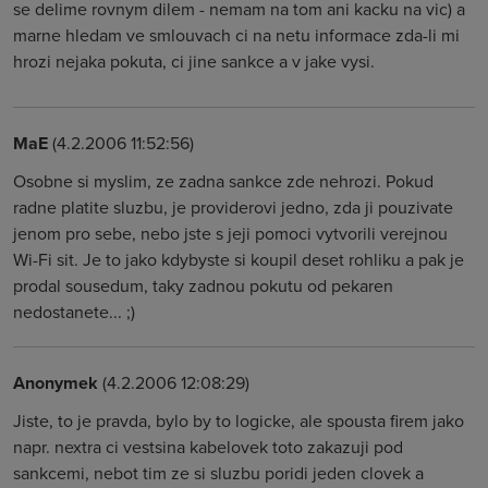
se delime rovnym dilem - nemam na tom ani kacku na vic) a
marne hledam ve smlouvach ci na netu informace zda-li mi
hrozi nejaka pokuta, ci jine sankce a v jake vysi.
MaE
(4.2.2006 11:52:56)
Osobne si myslim, ze zadna sankce zde nehrozi. Pokud
radne platite sluzbu, je providerovi jedno, zda ji pouzivate
jenom pro sebe, nebo jste s jeji pomoci vytvorili verejnou
Wi-Fi sit. Je to jako kdybyste si koupil deset rohliku a pak je
prodal sousedum, taky zadnou pokutu od pekaren
nedostanete... ;)
Anonymek
(4.2.2006 12:08:29)
Jiste, to je pravda, bylo by to logicke, ale spousta firem jako
napr. nextra ci vestsina kabelovek toto zakazuji pod
sankcemi, nebot tim ze si sluzbu poridi jeden clovek a