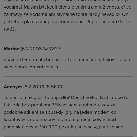
vodárna? Musim být kvuli plynu plynárna a mít živnosťák? Je
zajímavý že vodárně ani plynárně tohle nikdy nevadilo. Oni
potřebují platit a zodpovědnou osobu. Připojení je na stopro
totéž.
Martan
(6.2.2006 14:32:37)
Znam externiho obchodnika z telecomu, ktery takove reseni
sam jednou organizoval :)
Anonym
(6.2.2006 18:51:00)
To zni zajmave, jak to dopadlo? Dostal velkej flastr, nebo to
tak jede bez problemu? Slysel sem o pripadu, kdy za
podobne sdileni se sousedy (pry na jeden modem od
kabelovky s neomezenym tarifem pripojil cely vchod
panelaku) dostal 150 000 pokutku, a to se vyplati ze ano.