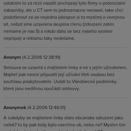
ostatnim to za rezii nasdili prichazeji tyto firmy o potencialni
zakazniky, ale u CT sem to jednoznacne nenasel, take chci
podotknout ze se nejedna (alespon si to myslim) o verejnou
sit, nebot sme uzavrena skupina clenu (zdruzeni zatim
nemame je nas 5) a nikdo dalsi se bez naseho svoleni
nepripoji a reklamu taky nedelame.
Anonym
(4.2.2006 12:38:19)
Smlouva se uzavírá s majitelem linky a ne s jejím uživatelem,
Majitel pak nesmí připustit její užívání třetí osobou bez
souhlasu poskytovatele. Uvádí to Všeobecné podmínky,
které jsou nedílnou součástí smlouvy.
Anonymek
(4.2.2006 12:46:51)
A cokdyby se majitelem linky stalo obcanske sdruzeni jako
celek? to by pak tedy bylo vsechno ok, nebo ne? Myslim tim