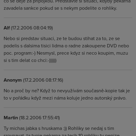
co se deje za pripojkou. Predstavte si situaci, kdyby pekarna
zavadela sankce pokud se s nekym podelite o rohliky.
Alf
(17.2.2006 08:04:19)
Nebo si predstav situaci, ze te budou stihat za to, ze se
podelis s dalsima tisici lidma o radne zakoupene DVD nebo
poc. program:-) Nesmysl, prece kdyz si neco koupim, muzu
si s tim delat co chci:-))))))
Anonym
(17.2.2006 08:17:16)
No a proč by ne? Když to nevyužívám současně-kopie tak je
to v pořádku když mezi náma koluje jedno autorský právo.
Martin
(18.2.2006 17:55:41)
Ty michas jabka s hruskama :)) Rohliky se nedaj s tim
srovnavat, ta tvoje pekarna za tech 10 rohliku ty penize