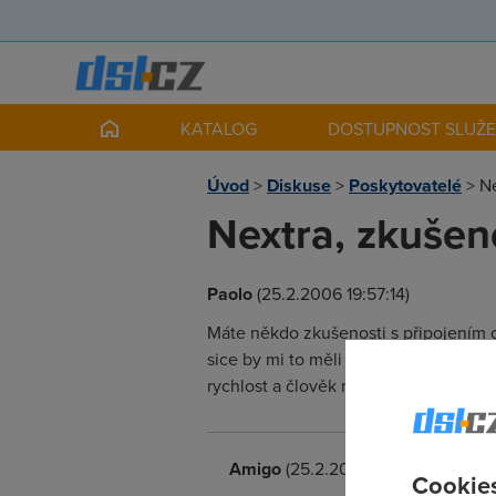
KATALOG
DOSTUPNOST SLUŽ
Úvod
>
Diskuse
>
Poskytovatelé
>
Ne
Nextra, zkušen
Paolo
(25.2.2006 19:57:14)
Máte někdo zkušenosti s připojením od
sice by mi to měli brzo zvednout na 2
rychlost a člověk nemusí platit nic n
Amigo
(25.2.2006 20:35:47)
Cookies