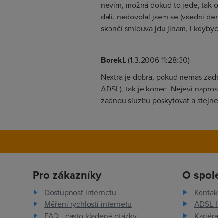
nevím, možná dokud to jede, tak ok
dali. nedovolal jsem se (všední den
skončí smlouva jdu jinam, i kdybych
BorekL
(1.3.2006 11:28:30)
Nextra je dobra, pokud nemas zadne
ADSL), tak je konec. Nejevi napros
zadnou sluzbu poskytovat a stejne
Pro zákazníky
O spol
Dostupnost internetu
Kontak
Měření rychlosti internetu
ADSL I
FAQ - často kladené otázky
Kariéra