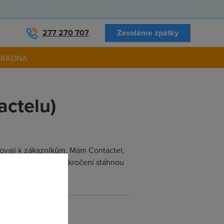
277 270 707
Zavoláme zpátky
ORADNA
actelu)
chovají k zákazníkům. Mám Contactel,
limit 20 Giga a po překročení stáhnou