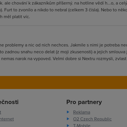
. ale chování k zákazníkům příšerný. na hotline vědí h...o, a cel
). Furt to zvonilo a nikdo to nebral (celkem 3 čísla). Nebo to někd
 měl platit víc.
 problemy a nic od nich nechces. Jakmile s nimi je potreba neco
to zadnou snahu neco delat (z moji zkusenosti) a jejich smlouva
 nemas narok na vypoved. Velmi dobre si Nextru rozmysli, zvlast 
ečnosti
Pro partnery
t
Reklama
nternet
O2 Czech Republic
T-Mobile