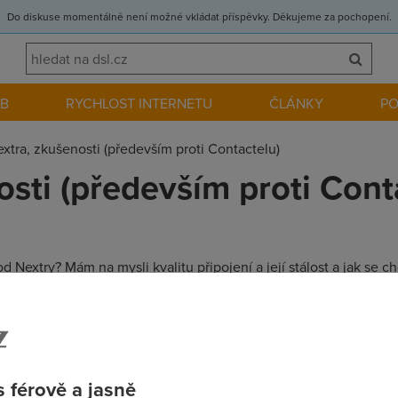
Do diskuse momentálně není možné vkládat příspěvky. Děkujeme za pochopení.
EB
RYCHLOST INTERNETU
ČLÁNKY
P
xtra, zkušenosti (především proti Contactelu)
osti (především proti Cont
 Nextry? Mám na mysli kvalitu připojení a její stálost a jak se 
M a 10 Giga, ale u Nextry je za stejný peníze stejný připojení a 
avíc, což u Contactelu napaří hned 2 Giga za 180 korun.
 férově a jasně