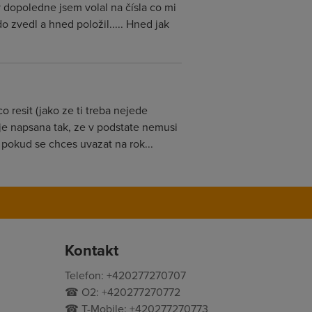
ý dopoledne jsem volal na čísla co mi
o zvedl a hned položil..... Hned jak
 resit (jako ze ti treba nejede
 je napsana tak, ze v podstate nemusi
pokud se chces uvazat na rok...
Kontakt
Telefon: +420277270707
☎ O2: +420277270772
☎ T-Mobile: +420277270773