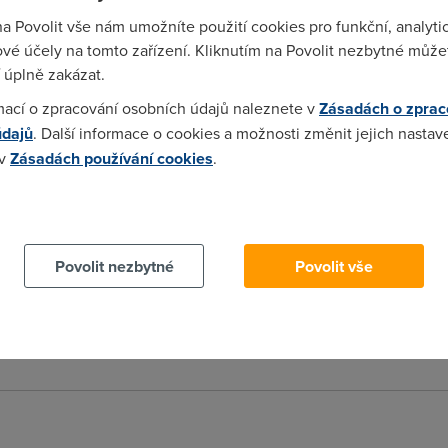
na Povolit vše nám umožníte použití cookies pro funkční, analyti
vé účely na tomto zařízení. Kliknutím na Povolit nezbytné můžet
 úplně zakázat.
mací o zpracování osobních údajů naleznete v
Zásadách o zprac
 to sem se neptal a neřeší to můj problém :-/
údajů
. Další informace o cookies a možnosti změnit jejich nastav
 v
Zásadách používání cookies
.
 cookies chcete dozvědět více, další podrobnosti najdete na t
č ne, NEXTRA FUN je řešením pro náročnější uživatele, kteří nepo
adky a jede to pořád kolem 1mb (už mě 10 dnů upgraduji :-((() sos
am sice nějaký priority (jsem si jich ani nevšim, ale někteří FUNá
Povolit nezbytné
Povolit vše
ct, protže asi nebudeš nějaký EXTRA sosal