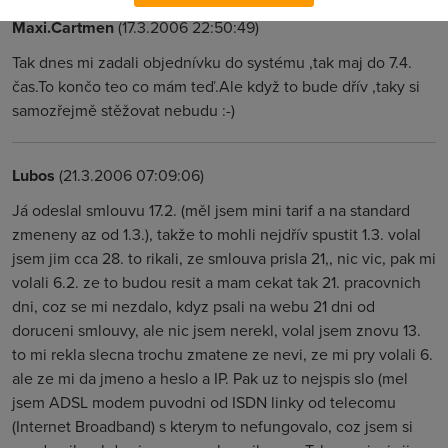
Maxi.Cartmen
(17.3.2006 22:50:49)
Tak dnes mi zadali objednívku do systému ,tak maj do 7.4.
čas.To končo teo co mám teď.Ale když to bude dřív ,taky si
samozřejmě stěžovat nebudu :-)
Lubos
(21.3.2006 07:09:06)
Já odeslal smlouvu 17.2. (měl jsem mini tarif a na standard
zmeneny az od 1.3.), takže to mohli nejdřív spustit 1.3. volal
jsem jim cca 28. to rikali, ze smlouva prisla 21,, nic vic, pak mi
volali 6.2. ze to budou resit a mam cekat tak 21. pracovnich
dni, coz se mi nezdalo, kdyz psali na webu 21 dni od
doruceni smlouvy, ale nic jsem nerekl, volal jsem znovu 13.
to mi rekla slecna trochu zmatene ze nevi, ze mi pry volali 6.
ale ze mi da jmeno a heslo a IP. Pak uz to nejspis slo (mel
jsem ADSL modem puvodni od ISDN linky od telecomu
(Internet Broadband) s kterym to nefungovalo, coz jsem si