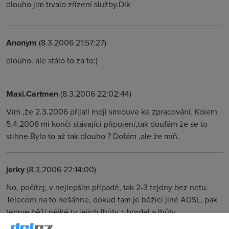
dlouho jim trvalo zřízení služby.Dík
Anonym
(8.3.2006 21:57:27)
dlouho. ale stálo to za to:)
Maxi.Cartmen
(8.3.2006 22:02:44)
Vím ,že 2.3.2006 přijali moji smlouve ke zpracování. Kolem
5.4.2006 mi končí stávajíci připojení,tak doufám že se to
stihne.Bylo to až tak dlouho ? Dofám ,ale že míň.
jerky
(8.3.2006 22:14:00)
No, počítej, v nejlepším případě, tak 2-3 tejdny bez netu.
Telecom na to nešáhne, dokud tam je běžící jiné ADSL, pak
teprve běží nějké ty jejich lhůty + bordel a lhůty
radiokomunikací. Taky jsem si myslel, jak jsem to pěkně