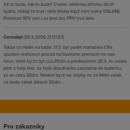
Až to bude, tak to bude! Classic většinou stihnou do tří
týdnů, někdy to trvá i déle (třeba když není volný DSLAM).
Premium SPV umí i za šest dní, PPV trvá déle.
Cernobyl
(29.3.2006 21:01:57)
Takze co rikate na todle: 17.3. byl podle manazera CRa
spusten realizacni proces na bluetone premium na nasi
lince, melo by to byt cca 20dni a predevcirem 28.3. mi volala
pani z help line, ze byla objednavka zanesena do systemu,
ze se ceka 30dni. Nedivil bych se, kdyby mi za 14dni volali,
ze budu cekat dalsich 30dni...
Pro zákazníky