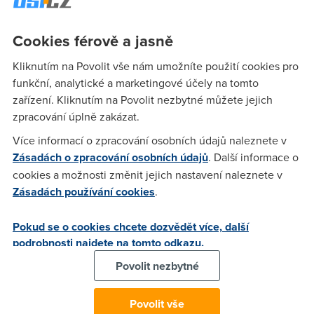
naplánoval a mělo by to navazovat, ale to jsou věci, který
normální smrtelník neovlivní, je je může protrpět:(
Cookies férově a jasně
Kliknutím na Povolit vše nám umožníte použití cookies pro
Maxi.Cartmen
(9.3.2006 00:15:13)
funkční, analytické a marketingové účely na tomto
To stávající připojení není ADSL ,ale (zaplať pán Bůh,ale když
zařízení. Kliknutím na Povolit nezbytné můžete jejich
to vemu z jiný stránky věci a to rychlost tak smůla) GPRS.Tak
zpracování úplně zakázat.
maj linku volnou a můžou vesele zapojovat.
Více informací o zpracování osobních údajů naleznete v
Zásadách o zpracování osobních údajů
. Další informace o
cookies a možnosti změnit jejich nastavení naleznete v
Rick
(17.3.2006 17:58:16)
Zásadách používání cookies
.
Nejdříve tři týdny. Může to být s jejich neschopností i 2
měsíce
Pokud se o cookies chcete dozvědět více, další
podrobnosti najdete na tomto odkazu.
Anonym
(17.3.2006 20:11:33)
Povolit nezbytné
Není CLASSIC náhodu přes ČTc ?? Pak to maj do 7 dnů
Povolit vše