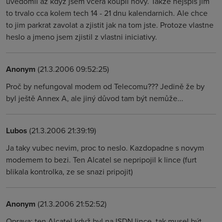
uvedomil az kdyz jsem vcera koupil novy. Takze nejspis jim
to trvalo cca kolem tech 14 - 21 dnu kalendarnich. Ale chce
to jim parkrat zavolat a zjistit jak na tom jste. Protoze vlastne
heslo a jmeno jsem zjistil z vlastni iniciativy.
Anonym
(21.3.2006 09:52:25)
Proč by nefungoval modem od Telecomu??? Jedině že by
byl ještě Annex A, ale jiný důvod tam být nemůže...
Lubos
(21.3.2006 21:39:19)
Ja taky vubec nevim, proc to neslo. Kazdopadne s novym
modemem to bezi. Ten Alcatel se nepripojil k lince (furt
blikala kontrolka, ze se snazi pripojit)
Anonym
(21.3.2006 21:52:52)
Oprava: ten Alcatel když byl na ISDN lince, tak musel být