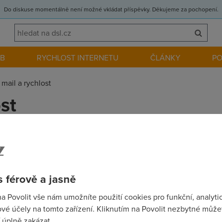
Do diskuse momentálně není možné vkládat příspěvky. Děkujeme za pochopení.
EB
RYCHLOST INTERNETU
ČLÁNKY
P
 mail a rychlost
ost
 Kb a také pořád nejde odesílat e-mail přes Otlock,něco už kone
 férově a jasně
na Povolit vše nám umožníte použití cookies pro funkční, analyti
cemu ste to zakladal jen abyste rekl ze mate pomalej mail a ze 
vé účely na tomto zařízení. Kliknutím na Povolit nezbytné můžet
 úplně zakázat.