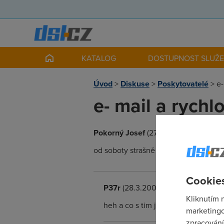
KATALOG
DOSTUPNOST SLUŽ
Úvod
>
Diskuse
>
Poskytovatelé
>
e-
e- mail a rychl
Pokorný Josef
(27.3.2006 21:45:25)
od soboty strašně pomálá rychlost 22
Cookies
P37r
(28.3.2006 15:12:08)
Kliknutím 
heh a co s tim jako mame delat, k 
marketingo
zpracování