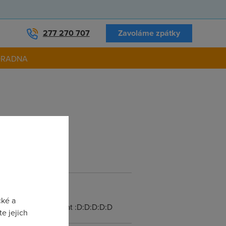
277 270 707
Zavoláme zpátky
ORADNA
čně s tím udělejte
cké a
s tim mame neco delat :D:D:D:D:D
e jejich