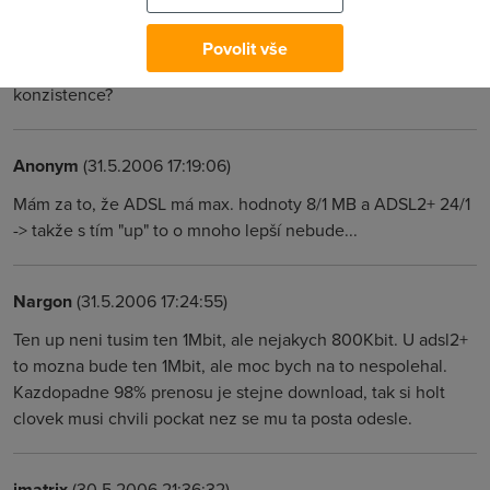
Anonym
(31.5.2006 22:13:21)
Povolit vše
Nechceš si tu větu přezkoumat z hlediska logické
konzistence?
Anonym
(31.5.2006 17:19:06)
Mám za to, že ADSL má max. hodnoty 8/1 MB a ADSL2+ 24/1
-> takže s tím "up" to o mnoho lepší nebude...
Nargon
(31.5.2006 17:24:55)
Ten up neni tusim ten 1Mbit, ale nejakych 800Kbit. U adsl2+
to mozna bude ten 1Mbit, ale moc bych na to nespolehal.
Kazdopadne 98% prenosu je stejne download, tak si holt
clovek musi chvili pockat nez se mu ta posta odesle.
imatrix
(30.5.2006 21:36:32)