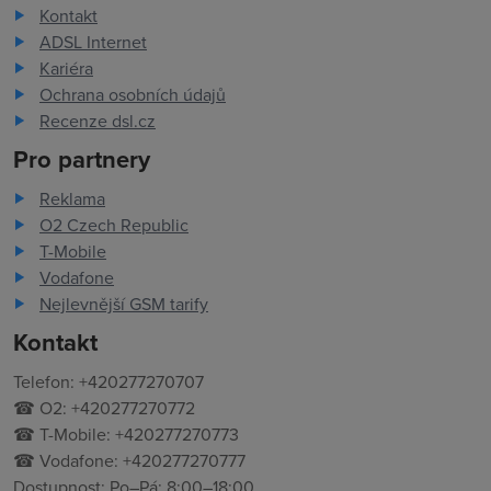
Kontakt
ADSL Internet
Kariéra
Ochrana osobních údajů
Recenze dsl.cz
Pro partnery
Reklama
O2 Czech Republic
T-Mobile
Vodafone
Nejlevnější GSM tarify
Kontakt
Telefon: +420277270707
☎ O2: +420277270772
☎ T-Mobile: +420277270773
☎ Vodafone: +420277270777
Dostupnost: Po–Pá: 8:00–18:00