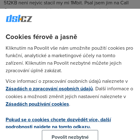
512KB neni nejvic stacil my mi 1Mbit. Psal jsem jim na Call
Centrum a odpovedeli mi stroze ze je to do budoucna
mozny ze rychlost porad navysuji. To je jako bych se
nezeptal. Co myslite ? Ja mam 2Mbit a pohoda skoda ze ten
upload neni lepsi.
Cookies férově a jasně
Kliknutím na Povolit vše nám umožníte použití cookies pro
funkční, analytické a marketingové účely na tomto
Anonym
(30.5.2006 20:31:23)
zařízení. Kliknutím na Povolit nezbytné můžete jejich
Ono je to také o tom, co daná technologie umožňuje. Takže
zpracování úplně zakázat.
s nějakým zásadním navýšením uploadu u ADSL nepočítej,
Více informací o zpracování osobních údajů naleznete v
nepatrně lepší to bude u ADSL2+
Zásadách o zpracování osobních údajů
. Další informace o
cookies a možnosti změnit jejich nastavení naleznete v
MJaxik
(30.5.2006 22:00:17)
Zásadách používání cookies
.
kdyz jsem mel 1024/256 a jelo na na IPoATM tak sem mel
Pokud se o cookies chcete dozvědět více, další
upload stabilne 870 kbit po prechodu na PPPoE uz to jelo
podrobnosti najdete na tomto odkazu.
cca 240 kbit...
Povolit nezbytné