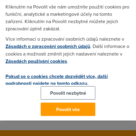
o cca 2-3 ms ???
Kliknutím na Povolit vše nám umožníte použití cookies pro
funkční, analytické a marketingové účely na tomto
zařízení. Kliknutím na Povolit nezbytné můžete jejich
Anonym
(14.6.2006 00:25:22)
zpracování úplně zakázat.
hm
Více informací o zpracování osobních údajů naleznete v
Zásadách o zpracování osobních údajů
. Další informace o
cookies a možnosti změnit jejich nastavení naleznete v
David
(14.6.2006 10:31:04)
Zásadách používání cookies
.
Ne... Na seznam.cz je to pořád +/- 10ms...
Pokud se o cookies chcete dozvědět více, další
podrobnosti najdete na tomto odkazu.
Anonym
(14.6.2006 18:45:58)
Povolit nezbytné
No, tak to zase zkrouhla nextra jenom ostravu, jako tomu
bylo předtím :-D Taky jsem si všiml, že i s malým vytížením
Povolit vše
linky se pingy dále zvedají, to předtím nebylo :-(