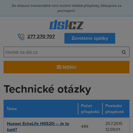
Do diskuse momentálně není možné vkládat příspěvky. Děkujeme za
pochopení.
277 270 707
Zavoláme zpátky
MENU
Technické otázky
Počet
Poslední
Téma
příspěvků
příspěvek
Huawei EchoLife HG520i -- Je to
25.7.2015
499
šunt?
12:09:01