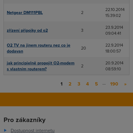
22.10.2014
Netgear DM111PBL
2
15:39:02
23.9.2014
zřízení přípojky od o2
3
09:04:41
O2 TV na jinem routeru nez co je
22.9.2014
20
dodavan
18:00:57
jak principielně propojit O2-modem
20.9.2014
2
s vlastním routerem?
08:59:10
…
1
2
3
4
5
190
»
Pro zákazníky
Dostupnost internetu