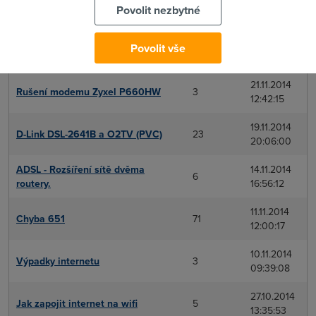
Výpadek internetu 20.1.2015 cca
20.1.2015
4
Povolit nezbytné
1.20 u O2.
14:52:48
25.12.2014
Povolit vše
3x internet + TV
5
19:39:56
21.11.2014
Rušení modemu Zyxel P660HW
3
12:42:15
19.11.2014
D-Link DSL-2641B a O2TV (PVC)
23
20:06:00
ADSL - Rozšíření sítě dvěma
14.11.2014
6
routery.
16:56:12
11.11.2014
Chyba 651
71
12:00:17
10.11.2014
Výpadky internetu
3
09:39:08
27.10.2014
Jak zapojit internet na wifi
5
13:35:53