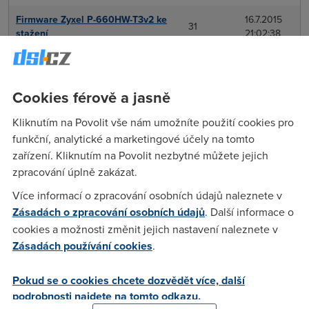
Firmware Zyxel P-660HW-T3v2 ke
16.7.2015
31
stažení
21:02:38
Jak zablokovat přístup na Wifi
3.7.2015
9
cizím osobám?
15:00:36
Cookies férově a jasně
8.6.2015
nefunguje 10.0.0.138
19
23:02:47
Kliknutím na Povolit vše nám umožníte použití cookies pro
funkční, analytické a marketingové účely na tomto
30.5.2015
Ověření dostupnosti
5
zařízení. Kliknutím na Povolit nezbytné můžete jejich
22:17:56
zpracování úplně zakázat.
22.3.2015
Jištění proti přepětí
17
Více informací o zpracování osobních údajů naleznete v
00:44:30
Zásadách o zpracování osobních údajů
. Další informace o
telefonní kabel - propojení s
21.2.2015
cookies a možnosti změnit jejich nastavení naleznete v
4
datovým
11:42:50
Zásadách používání cookies
.
22.1.2015
ADSL modem Zixel 600 Prestige
4
Pokud se o cookies chcete dozvědět více, další
17:59:18
podrobnosti najdete na tomto odkazu.