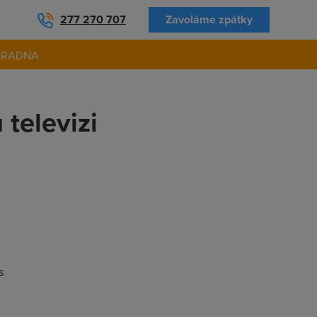
277 270 707
Zavoláme zpátky
ORADNA
 televizi
s