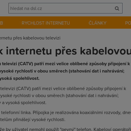
EB
RYCHLOST INTERNETU
ČLÁNKY
P
ternetu přes kabelovou televizi
 k internetu přes kabelovou
 televizi (CATV) patří mezi velice oblíbené způsoby připojení k
vysoké rychlosti v obou směrech (stahování dat i nahrávání;
ysoká spolehlivost.
televizi (CATV) patří mezi velice oblíbené způsoby připojení k
ysoké rychlosti v obou směrech (stahování dat i nahrávání;
a vysoká spolehlivost.
telefonní linka. Přípojka je realizována koaxiálními rozvody, dne
telům přinášejí vysoké rychlosti.
e by uživatel nemohl použít "pevný" telefon. Kabeloví operátoři