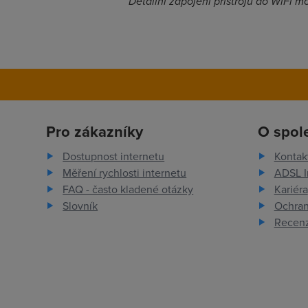
Detailní zapojení přístrojů do Wi
Pro zákazníky
O spol
Dostupnost internetu
Kontak
Měření rychlosti internetu
ADSL I
FAQ - často kladené otázky
Kariéra
Slovník
Ochran
Recenz