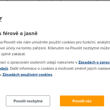
e vždy existuje možnost provozu telefonní linky na bázi VoIP (
o
sítích dosáhnout, se pohybují od jednotek megabitů za sekundu a
t stahování a odesílání je stejná). Nejčastěji se lze setkat s
čínajícími na 30 Mbit/s (stahování) / 1 Mbit/s (odesílání) v ceně
 férově a jasně
na Povolit vše nám umožníte použití cookies pro funkční, analyti
aleznete i
na našem webu
vé účely na tomto zařízení. Kliknutím na Povolit nezbytné můžet
 jednu "nevýhodu": pokrytí. Ačkoli jsou služby přes CATV dnes
 úplně zakázat.
ko-koaxiální sítě jsou prakticky dostupné jen v městech či spíše
mací o zpracování osobních údajů naleznete v
Zásadách o zprac
ch míst proto pochodíte spíše s ADSL/VDSL (pokud není účastník 
údajů
. Další informace o cookies a možnosti změnit jejich nastav
 nějakou formu bezdrátového připojení (WiFi, nejlépe na 5 GHz a
 v
Zásadách používání cookies
.
sobů, jak se připojit k internetu, naleznete
zde
.
přes kabelovou televizi
 cookies chcete dozvědět více, další podrobnosti najdete na t
vými rozvody, a je-li příslušná síť dotažena až do obytného
stníka zřídí jednoduchou přípojku. Z ní jsou vyvedeny dva kabely
Povolit nezbytné
Povolit vše
ro internet. Druhý kabel je nutné ještě připojit ke speciálnímu