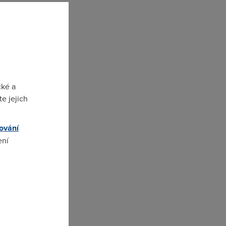
ž
cké a
e jejich
ování
od
ení
omto
: