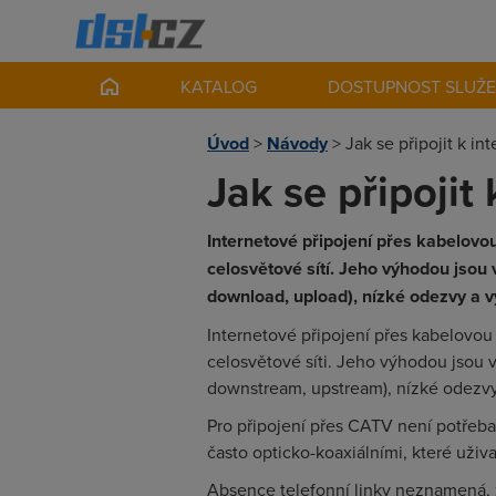
KATALOG
DOSTUPNOST SLUŽ
Úvod
>
Návody
>
Jak se připojit k in
Jak se připojit
Internetové připojení přes kabelovou
celosvětové sítí. Jeho výhodou jsou 
download, upload), nízké odezvy a v
Internetové připojení přes kabelovou 
celosvětové síti. Jeho výhodou jsou v
downstream, upstream), nízké odezvy 
Pro připojení přes CATV není potřeba 
často opticko-koaxiálními, které uživa
Absence telefonní linky neznamená, ž