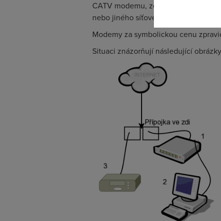
CATV modemu, ze kterého další kabel
nebo jiného síťového zařízení.
Modemy za symbolickou cenu zpravid
Situaci znázorňují následující obrázky