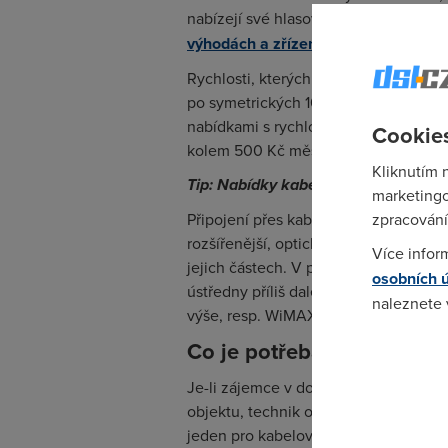
nabízejí své hlasové služby, popř. zd
výhodách a zřízení VoIP více zde
).
Rychlosti, kterých lze v kabelových 
po symetrických 100 Mbit/s (tj. rychlos
nabídkami s rychlostními variantami za
Cookies
kolem 500 Kč měsíčně.
Kliknutím 
Tip: Nabídky kabelového připojení n
marketingo
Připojení přes kabelovou televizi má
zpracování
rozšířenější, optické a hybridní optic
Více infor
jejich částech. V případě odlehlejší
osobních 
ústředny příliš daleko) nebo využijte
naleznete
výše, resp. WiMAX). Přehled všech způ
Co je potřeba k připojení 
Pokud se o
odkazu.
Je-li zájemce v dosahu pokrytí kabelo
objektu, technik operátora v bytě úča
jeden pro kabelovou televizi, druhý p