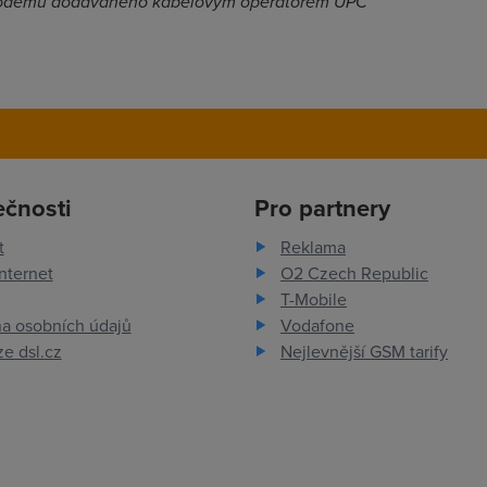
Fi modemu dodávaného kabelovým operátorem UPC
ečnosti
Pro partnery
t
Reklama
nternet
O2 Czech Republic
T-Mobile
a osobních údajů
Vodafone
e dsl.cz
Nejlevnější GSM tarify