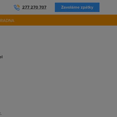
277 270 707
Zavoláme zpátky
ORADNA
el
x,