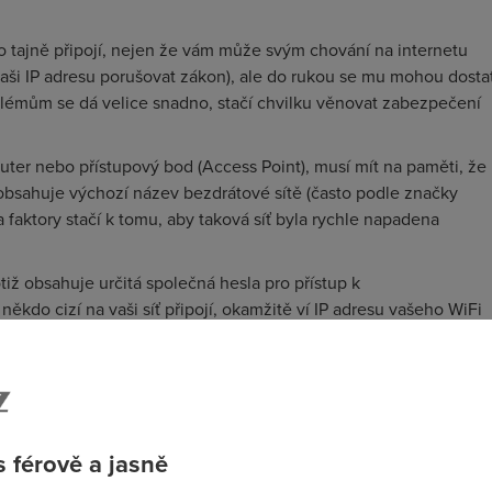
o tajně připojí, nejen že vám může svým chování na internetu
aši IP adresu porušovat zákon), ale do rukou se mu mohou dostat
blémům se dá velice snadno, stačí chvilku věnovat zabezpečení
uter nebo přístupový bod (Access Point), musí mít na paměti, že
obsahuje výchozí název bezdrátové sítě (často podle značky
va faktory stačí k tomu, aby taková síť byla rychle napadena
tiž obsahuje určitá společná hesla pro přístup k
ěkdo cizí na vaši síť připojí, okamžitě ví IP adresu vašeho WiFi
žije obecné heslo -- a může vám pak změnit cokoliv v nastavení
 internet).
pamatujte na následující body.
skryjte.
 férově a jasně
i routeru/AP.
né).