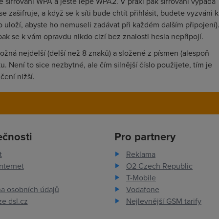
te šifrování WPA a ještě lépe WPA2. V praxi pak šifrování vypadá
se zašifruje, a když se k síti bude chtít přihlásit, budete vyzváni k
o uloží, abyste ho nemuseli zadávat při každém dalším připojení)
pak se k vám opravdu nikdo cizí bez znalosti hesla nepřipojí.
ožná nejdelší (delší než 8 znaků) a složené z písmen (alespoň
u. Není to sice nezbytné, ale čím silnější číslo použijete, tím je
ení nižší.
ečnosti
Pro partnery
t
Reklama
nternet
O2 Czech Republic
T-Mobile
a osobních údajů
Vodafone
e dsl.cz
Nejlevnější GSM tarify