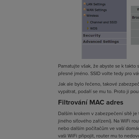
Pamatujte však, že abyste se k takto s
přesné jméno. SSID volte tedy pro vá
Jak ale bylo řečeno, takové zabezpeče
vypátrat, podaří se mu to. Proto ji p
Filtrování MAC adres
Dalším krokem v zabezpečení sítě je tz
jiného síťového zařízení). Na WiFi ro
nebo dalším počítačům ve vaší domác
vaši WiFi připojit, router mu to nedovo