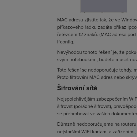
MAC adresu zjistíte tak, že ve Window
příkazového řádku zadáte příkaz
ipco
řetězcem 12 znaků. (MAC adresa pod L
ifconfig
.
Nevýhodou tohoto řešení je, že pokud
svým notebookem, budete muset novo
Toto řešení se nedoporučuje tehdy, má
Proto filtrování MAC adres nebo skrýv
Šifrování sítě
Nejspolehlivějším zabezpečením WiFi 
šifrovat (pořádně šifrovat), pravděp
se přehrabovat ve vašich dokumentech 
Důrazně nedoporučujeme na routeru 
nejstaršími WiFi kartami a zařízeními