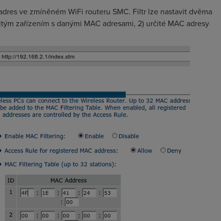
adres ve zmíněném WiFi routeru SMC. Filtr lze nastavit dvěma
rčitým zařízením s danými MAC adresami, 2) určité MAC adresy