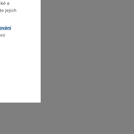
cké a
e jejich
ování
ení
a"
omto