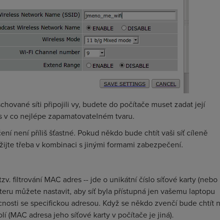
chované síti připojili vy, budete do počítače muset zadat její
s v co nejlépe zapamatovatelném tvaru.
ní není příliš šťastné. Pokud někdo bude chtít vaši síť cíleně
oužijte třeba v kombinaci s jinými formami zabezpečení.
v. filtrování MAC adres -- jde o unikátní číslo síťové karty (nebo
uteru můžete nastavit, aby síť byla přístupná jen vašemu laptopu
nosti se specifickou adresou. Když se někdo zvenčí bude chtít 
lí (MAC adresa jeho síťové karty v počítače je jiná).