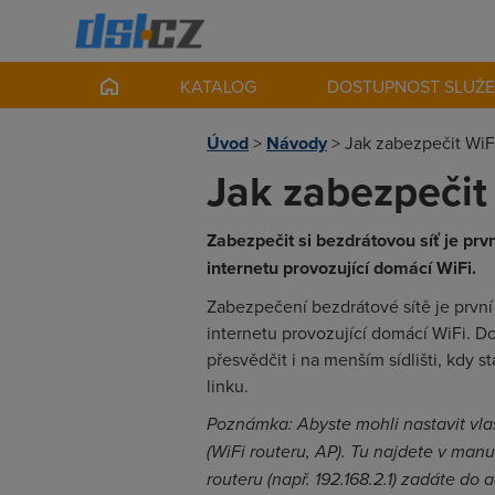
KATALOG
DOSTUPNOST SLUŽ
Úvod
>
Návody
>
Jak zabezpečit WiFi
Jak zabezpečit 
Zabezpečit si bezdrátovou síť je prv
internetu provozující domácí WiFi.
Zabezpečení bezdrátové sítě je první 
internetu provozující domácí WiFi. Do
přesvědčit i na menším sídlišti, kdy s
linku.
Poznámka: Abyste mohli nastavit vlas
(WiFi routeru, AP). Tu najdete v manu
routeru (např. 192.168.2.1) zadáte do