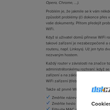
Opera, Chrome, ...).
Problém je, že jakmile se k vám někd
způsobit problémy (či dokonce přes v
vaše dokumenty. Přitom předejít pro
WiFi.
Když si uživatel domů přinese WiFi ro
takové zařízení je nezabezpečené a 
routeru, např. Linksys). Už jen tyto d
nezvaným hostem.
Každý router v závislosti na značce to
administrátorskému rozhraní: když se n
zařízení a na základě jeho názvu pou
WiFi zařízení (třeba odepřít přístup na
Takže až prvně WiFi router zapnete, 
Změňte název sítě (SSID) nebo síť 
Cookies
Změňte heslo pro administraci WiF
Filtrujte MAC adresy (není nezbyt