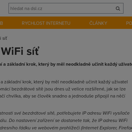
EB
RYCHLOST INTERNETU
ČLÁNKY
P
 síť
WiFi síť
ní a základní krok, který by měl neodkladně učinit každý uživat
a základní krok, který by měl neodkladně učinit každý uživatel
mácí bezdrátové sítě jsou dnes už velice rozšířené, jak se lze
tačí chvilka, aby se člověk snadno a jednoduše připojil na něčí
tnosti své bezdrátové sítě, potřebujete IP adresu WiFi vysílače
álu. Do nastavení zařízení se dostanete tak, že IP adresu WiFi
 adresního řádku ve webovém prohlížeči (Internet Explorer, Firefo