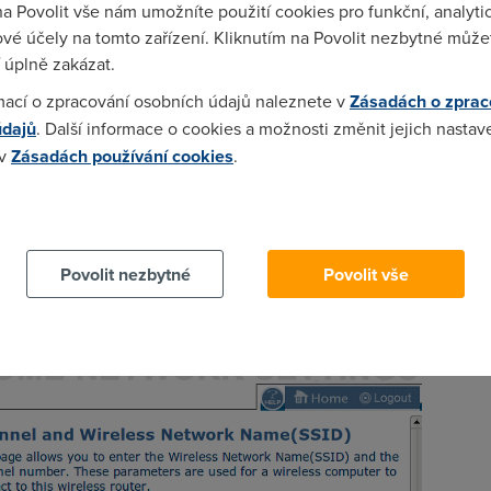
na Povolit vše nám umožníte použití cookies pro funkční, analyti
jší).
vé účely na tomto zařízení. Kliknutím na Povolit nezbytné můžet
 úplně zakázat.
mací o zpracování osobních údajů naleznete v
Zásadách o zprac
údajů
. Další informace o cookies a možnosti změnit jejich nastav
sítě. Můžete si ji pojmenovat jako "Byt”, "Domacnost", "WiFi dom
 v
Zásadách používání cookies
.
hrana nefunguje vždy, svou síť můžete před zraky WiFi přijímačů
 skryjete, nikdo ji v seznamu dostupných WiFi sítí již neuvidí.
 cookies chcete dozvědět více, další podrobnosti najdete na t
trátorské rozhraní WiFi routerů značky SMC. Pod názvem SSID je
 Name" -- pokud nastavíme "DISABLE", jméno sítě nebude v okolí
Povolit nezbytné
Povolit vše