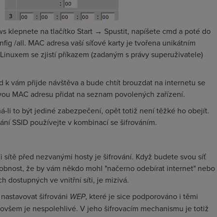
s klepnete na tlačítko Start → Spustit, napíšete
cmd
a poté do
nfig /all
. MAC adresa vaší síťové karty je tvořena unikátním
inuxem se zjistí příkazem (zadaným s právy superuživatele)
 k vám přijde návštěva a bude chtít brouzdat na internetu se
u MAC adresu přidat na seznam povolených zařízení.
-li to být jediné zabezpečení, opět totiž není těžké ho obejít.
ání SSID používejte v kombinací se šifrováním.
sítě před nezvanými hosty je šifrování. Když budete svou síť
odobnost, že by vám někdo mohl "načerno odebírat internet" nebo
dostupných ve vnitřní síti, je mizivá.
nastavovat šifrováni
WEP
, které je sice podporováno i těmi
, ovšem je nespolehlivé. V jeho šifrovacím mechanismu je totiž