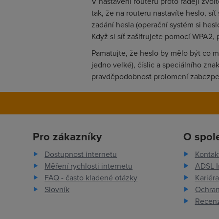
V nastavení routeru proto raději zvol
tak, že na routeru nastavíte heslo, síť 
zadání hesla (operační systém si hesl
Když si síť zašifrujete pomocí WPA2, 
Pamatujte, že heslo by mělo být co m
jedno velké), číslic a speciálního znak
pravděpodobnost prolomení zabezpeč
Pro zákazníky
O spol
Dostupnost internetu
Kontak
Měření rychlosti internetu
ADSL I
FAQ - často kladené otázky
Kariéra
Slovník
Ochran
Recenz