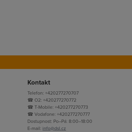
.
Kontakt
Telefon: +420277270707
☎ O2: +420277270772
☎ T-Mobile: +420277270773
☎ Vodafone: +420277270777
Dostupnost: Po–Pá: 8:00–18:00
E-mail:
info@dsl.cz