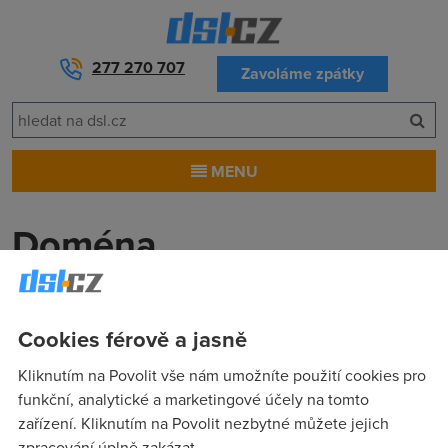
277 270 707
Zavoláme zpátky
MENU
Doména
Doména je zkrácený tvar
doménového jména
. Jde o
unikátní internetovou adresu. Doménové jméno píšete buď
Cookies férově a jasně
do adresního řádku (www.domenovejmeno.cz), nebo za
zavináč e-mailové adresy (mail@domenovejmeno.cz).
Kliknutím na Povolit vše nám umožníte použití cookies pro
funkční, analytické a marketingové účely na tomto
zařízení. Kliknutím na Povolit nezbytné můžete jejich
zpracování úplně zakázat.