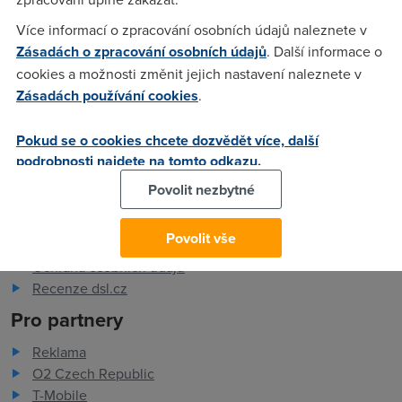
Více informací o zpracování osobních údajů naleznete v
Pro zákazníky
Zásadách o zpracování osobních údajů
. Další informace o
cookies a možnosti změnit jejich nastavení naleznete v
Dostupnost internetu
Zásadách používání cookies
.
Měření rychlosti internetu
FAQ - často kladené otázky
Slovník
Pokud se o cookies chcete dozvědět více, další
podrobnosti najdete na tomto odkazu.
O společnosti
Povolit nezbytné
Kontakt
ADSL Internet
Povolit vše
Kariéra
Ochrana osobních údajů
Recenze dsl.cz
Pro partnery
Reklama
O2 Czech Republic
T-Mobile