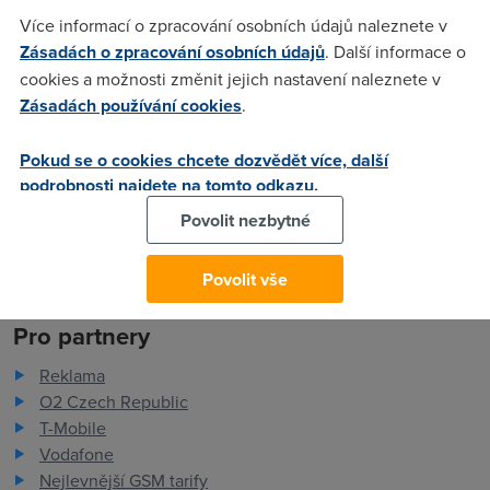
Více informací o zpracování osobních údajů naleznete v
Dostupnost internetu
Zásadách o zpracování osobních údajů
. Další informace o
Měření rychlosti internetu
cookies a možnosti změnit jejich nastavení naleznete v
FAQ - často kladené otázky
Zásadách používání cookies
.
Slovník
O společnosti
Pokud se o cookies chcete dozvědět více, další
podrobnosti najdete na tomto odkazu.
Kontakt
ADSL Internet
Povolit nezbytné
Kariéra
Ochrana osobních údajů
Povolit vše
Recenze dsl.cz
Pro partnery
Reklama
O2 Czech Republic
T-Mobile
Vodafone
Nejlevnější GSM tarify