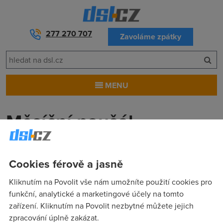
277 270 707
Zavoláme zpátky
MENU
Měsíční paušál
pravidelná se opakující peněžní částka, kterou zaplatíte
poskytovateli za službu ADSL.
Cookies férově a jasně
Kliknutím na Povolit vše nám umožníte použití cookies pro
funkční, analytické a marketingové účely na tomto
zařízení. Kliknutím na Povolit nezbytné můžete jejich
zpracování úplně zakázat.
Pro zákazníky