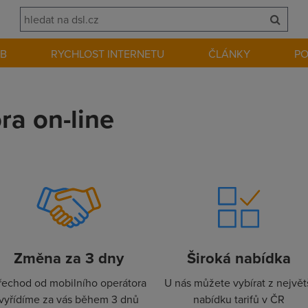
EB
RYCHLOST INTERNETU
ČLÁNKY
P
a on-line
Změna za 3 dny
Široká nabídka
řechod od mobilního operátora
U nás můžete vybírat z největ
vyřídíme za vás během 3 dnů
nabídku tarifů v ČR