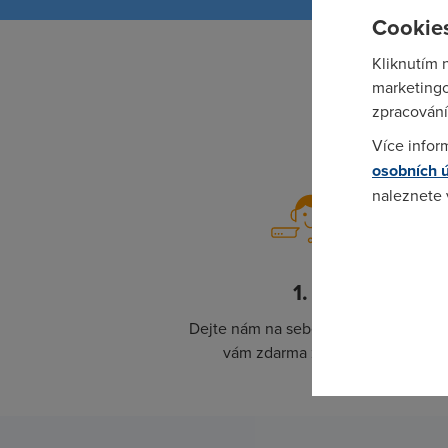
Cookies
Kliknutím 
marketingo
zpracování
Více infor
osobních 
naleznete
Pokud se o
odkazu.
1.
Dejte nám na sebe kontakt a my
S
vám zdarma zavoláme