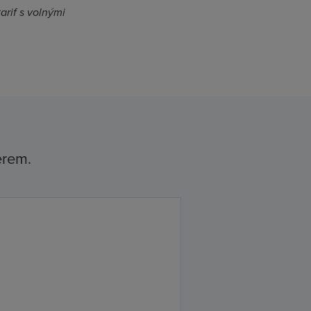
arif s volnými
ěrem.