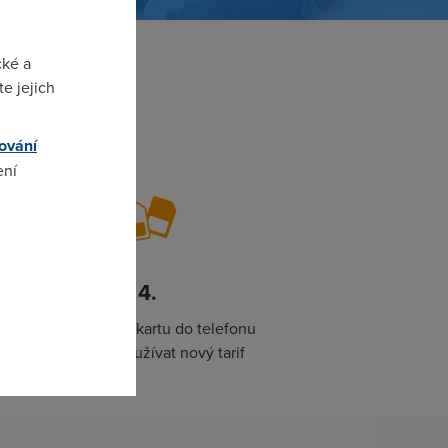
cké a
e jejich
ování
ení
omto
4.
Přendáte SIM kartu do telefonu
a můžete si užívat nový tarif