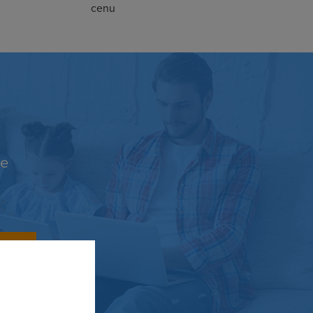
cenu
se
slat
ladu s