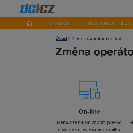
KATALOG
DOSTUPNOST SLUŽ
Úvod
>
Změna operátora on-line
Změna operátor
On-line
Nemusíte nikam chodit, převod
P
čísla s vámi vyřešíme na dálku