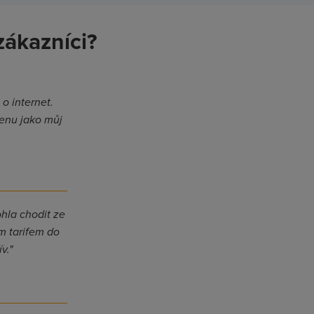
zákazníci?
o internet.
cenu jako můj
ohla chodit ze
m tarifem do
v."