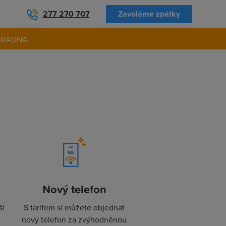
277 270 707
Zavoláme zpátky
ORADNA
Nový telefon
ší
S tarifem si můžete objednat
nový telefon za zvýhodněnou