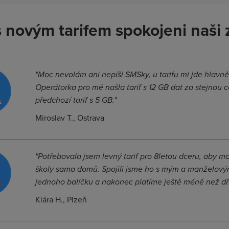
s novým tarifem spokojeni naši 
"Moc nevolám ani nepíši SMSky, u tarifu mi jde hlavně 
Operátorka pro mě našla tarif s 12 GB dat za stejnou 
předchozí tarif s 5 GB."
Miroslav T., Ostrava
"Potřebovala jsem levný tarif pro 8letou dceru, aby m
školy sama domů. Spojili jsme ho s mým a manželový
jednoho balíčku a nakonec platíme ještě méně než dří
Klára H., Plzeň