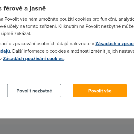
 férově a jasně
na Povolit vše nám umožníte použití cookies pro funkční, analyti
Jak probíhá změna operátora?
vé účely na tomto zařízení. Kliknutím na Povolit nezbytné můžet
 úplně zakázat.
mací o zpracování osobních údajů naleznete v
Zásadách o zprac
údajů
. Další informace o cookies a možnosti změnit jejich nastav
 v
Zásadách používání cookies
.
 cookies chcete dozvědět více, další podrobnosti najdete na t
2.
3.
Povolit nezbytné
Povolit vše
polečně pro vás vybereme ten
Kurýr na vaši adresu doručí
nejvýhodnější tarif
novou SIM kartu