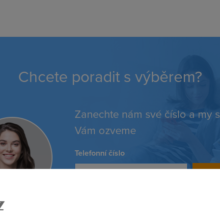
Chcete poradit s výběrem?
Zanechte nám své číslo a my 
Vám ozveme
Telefonní číslo
Ode
Vaše osobní údaje zpracováváme v sou
GDPR