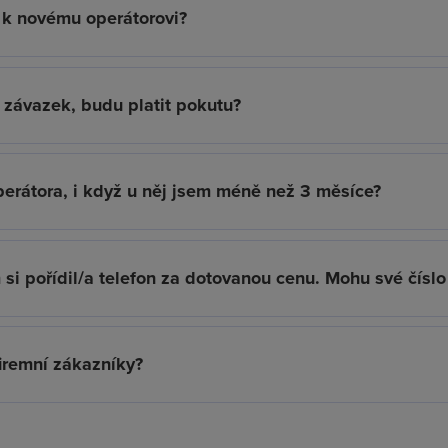
a k novému operátorovi?
 závazek, budu platit pokutu?
perátora, i když u něj jsem méně než 3 měsíce?
 si pořídil/a telefon za dotovanou cenu. Mohu své číslo
firemní zákazníky?