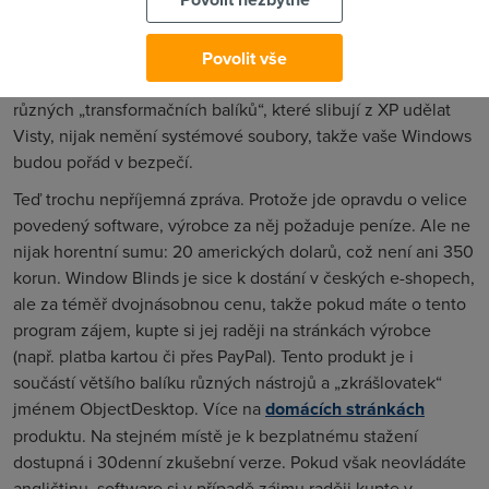
Pokud se vám výchozí míra průsvitnosti systémových částí
nelíbí, můžete si ji dle libosti změnit nebo i vypnout.
Window Blinds nabízí rovněž širokou paletu možností pro
Povolit vše
jiná další nastavení. Potěšující zprávou je i to, že na rozdíl od
různých „transformačních balíků“, které slibují z XP udělat
Visty, nijak nemění systémové soubory, takže vaše Windows
budou pořád v bezpečí.
Teď trochu nepříjemná zpráva. Protože jde opravdu o velice
povedený software, výrobce za něj požaduje peníze. Ale ne
nijak horentní sumu: 20 amerických dolarů, což není ani 350
korun. Window Blinds je sice k dostání v českých e-shopech,
ale za téměř dvojnásobnou cenu, takže pokud máte o tento
program zájem, kupte si jej raději na stránkách výrobce
(např. platba kartou či přes PayPal). Tento produkt je i
součástí většího balíku různých nástrojů a „zkrášlovatek“
jménem ObjectDesktop. Více na
domácích stránkách
produktu. Na stejném místě je k bezplatnému stažení
dostupná i 30denní zkušební verze. Pokud však neovládáte
angličtinu, software si v případě zájmu raději kupte v