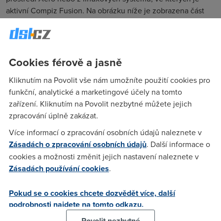
aktivní Compiz Fusion. Na obrázku níže je zobrazena část
plochy Windows XP s aktivním Window Blinds a jedním
z grafických témat. Jestliže chcete vidět, jak by vaše
Windows (i Visty) mohly vypadat, podívejte se na galerii
šablon, jež jsou volně ke stažení.
Galerie zde
.
Cookies férově a jasně
Kliknutím na Povolit vše nám umožníte použití cookies pro
funkční, analytické a marketingové účely na tomto
zařízení. Kliknutím na Povolit nezbytné můžete jejich
zpracování úplně zakázat.
Více informací o zpracování osobních údajů naleznete v
Zásadách o zpracování osobních údajů
. Další informace o
cookies a možnosti změnit jejich nastavení naleznete v
Zásadách používání cookies
.
Pokud se o cookies chcete dozvědět více, další
podrobnosti najdete na tomto odkazu.
Povolit nezbytné