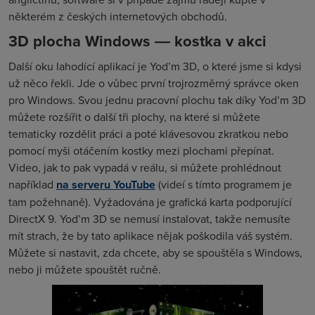
některém z českých internetových obchodů.
3D plocha Windows ― kostka v akci
Další oku lahodící aplikací je Yod’m 3D, o které jsme si kdysi
už něco řekli. Jde o vůbec první trojrozměrný správce oken
pro Windows. Svou jednu pracovní plochu tak díky Yod’m 3D
můžete rozšířit o další tři plochy, na které si můžete
tematicky rozdělit práci a poté klávesovou zkratkou nebo
pomocí myši otáčením kostky mezi plochami přepínat.
Video, jak to pak vypadá v reálu, si můžete prohlédnout
například
na serveru YouTube
(videí s tímto programem je
tam požehnaně). Vyžadována je grafická karta podporující
DirectX 9. Yod’m 3D se nemusí instalovat, takže nemusíte
mít strach, že by tato aplikace nějak poškodila váš systém.
Můžete si nastavit, zda chcete, aby se spouštěla s Windows,
nebo ji můžete spouštět ručně.