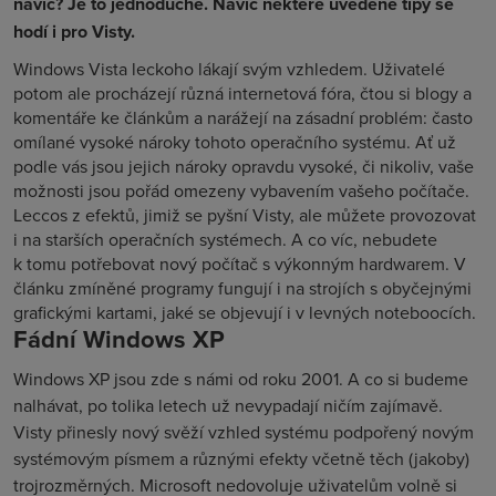
navíc? Je to jednoduché. Navíc některé uvedené tipy se
hodí i pro Visty.
Windows Vista leckoho lákají svým vzhledem. Uživatelé
potom ale procházejí různá internetová fóra, čtou si blogy a
komentáře ke článkům a narážejí na zásadní problém: často
omílané vysoké nároky tohoto operačního systému. Ať už
podle vás jsou jejich nároky opravdu vysoké, či nikoliv, vaše
možnosti jsou pořád omezeny vybavením vašeho počítače.
Leccos z efektů, jimiž se pyšní Visty, ale můžete provozovat
i na starších operačních systémech. A co víc, nebudete
k tomu potřebovat nový počítač s výkonným hardwarem. V
článku zmíněné programy fungují i na strojích s obyčejnými
grafickými kartami, jaké se objevují i v levných noteboocích.
Fádní Windows XP
Windows XP jsou zde s námi od roku 2001. A co si budeme
nalhávat, po tolika letech už nevypadají ničím zajímavě.
Visty přinesly nový svěží vzhled systému podpořený novým
systémovým písmem a různými efekty včetně těch (jakoby)
trojrozměrných. Microsoft nedovoluje uživatelům volně si