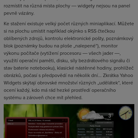
rozmístit na různá místa plochy ― widgety nejsou na panel
pevně vázány.
Ke stažení existuje velký počet různých miniaplikací. Můžete
si na plochu umístit například okýnko s RSS čtečkou
oblíbených zdrojů, kontrolu elektronické pošty, poznámkový
blok (poznámky budou na ploše „nalepené“), monitor
výkonu počítače (vytížení procesoru ― všech jader ―,
využití operační paměti, disku, síly bezdrátového signálu či
stav baterie notebooku), klasické nástěnné hodiny, prohlížeč
obrázků, počasí s předpovědí na několik dní... Zkrátka Yahoo
Widgets skýtají obrovské množství různých „udělátek“, které
ocení každý, kdo má rád hezké prostředí operačního
systému a zároveň chce mít přehled.