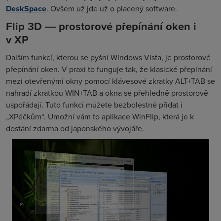
DeskSpace
. Ovšem už jde už o placený software.
Flip 3D ― prostorové přepínání oken i
v XP
Dalším funkcí, kterou se pyšní Windows Vista, je prostorové
přepínání oken. V praxi to funguje tak, že klasické přepínání
mezi otevřenými okny pomocí klávesové zkratky ALT+TAB se
nahradí zkratkou WIN+TAB a okna se přehledně prostorově
uspořádají. Tuto funkci můžete bezbolestně přidat i
„XPéčkům“. Umožní vám to aplikace WinFlip, která je k
dostání zdarma od japonského vývojáře.