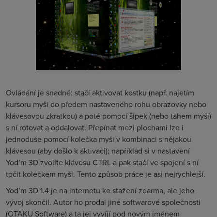
Ovládání je snadné: stačí aktivovat kostku (např. najetím
kursoru myši do předem nastaveného rohu obrazovky nebo
klávesovou zkratkou) a poté pomocí šipek (nebo tahem myší)
s ní rotovat a oddalovat. Přepínat mezi plochami lze i
jednoduše pomocí kolečka myši v kombinaci s nějakou
klávesou (aby došlo k aktivaci); například si v nastavení
Yod’m 3D zvolíte klávesu CTRL a pak stačí ve spojení s ní
točit kolečkem myši. Tento způsob práce je asi nejrychlejší.
Yod’m 3D 1.4 je na internetu ke stažení zdarma, ale jeho
vývoj skončil. Autor ho prodal jiné softwarové společnosti
(OTAKU Software) a ta jej vyvíjí pod novým jménem