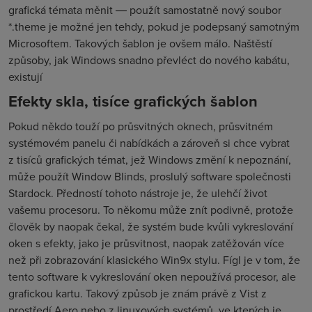
grafická témata měnit ― použít samostatně nový soubor
*.theme je možné jen tehdy, pokud je podepsaný samotným
Microsoftem. Takových šablon je ovšem málo. Naštěstí
způsoby, jak Windows snadno převléct do nového kabátu,
existují
Efekty skla, tisíce grafických šablon
Pokud někdo touží po průsvitných oknech, průsvitném
systémovém panelu či nabídkách a zároveň si chce vybrat
z tisíců grafických témat, jež Windows změní k nepoznání,
může použít Window Blinds, proslulý software společnosti
Stardock. Předností tohoto nástroje je, že ulehčí život
vašemu procesoru. To někomu může znít podivně, protože
člověk by naopak čekal, že systém bude kvůli vykreslování
oken s efekty, jako je průsvitnost, naopak zatěžován více
než při zobrazování klasického Win9x stylu. Fígl je v tom, že
tento software k vykreslování oken nepoužívá procesor, ale
grafickou kartu. Takový způsob je znám právě z Vist z
prostředí Aero nebo z linuxových systémů, ve kterých je