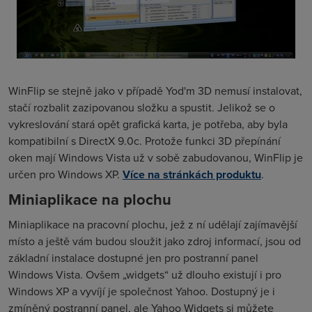
WinFlip se stejně jako v případě Yod'm 3D nemusí instalovat,
stačí rozbalit zazipovanou složku a spustit. Jelikož se o
vykreslování stará opět grafická karta, je potřeba, aby byla
kompatibilní s DirectX 9.0c. Protože funkci 3D přepínání
oken mají Windows Vista už v sobě zabudovanou, WinFlip je
určen pro Windows XP.
Více na stránkách produktu
.
Miniaplikace na plochu
Miniaplikace na pracovní plochu, jež z ní udělají zajímavější
místo a ještě vám budou sloužit jako zdroj informací, jsou od
základní instalace dostupné jen pro postranní panel
Windows Vista. Ovšem „widgets“ už dlouho existují i pro
Windows XP a vyvíjí je společnost Yahoo. Dostupný je i
zmíněný postranní panel, ale Yahoo Widgets si můžete