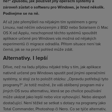
ně?“ Způsobů, jak používat jiný operační systémy a
zároveň zůstat o softwaru pro Windows, je hned několik.
Podívejme se na ně.
Ať už jste přemýšleli na nějakým tím systémem s geny
Linuxu, nad něčím odvozeným z BSD nebo Solarisem či Mac
OS X od Applu, neschopnost těchto systémů spouštět
aplikace určené pro Windows vás možná od nějakých
experimentů či migrace odradila. Přitom situace není tak
černá, jak se na první pohled může zdát.
Alternativy. I lepší
Dříve, než na řadu přijdou nějaké triky s tím, jak aplikace
nativně určené pro Windows spustit pod jinými operačními
systémy, si stojí za to položit otázku: „Opravdu potřebuji tyto
programy?“ Je totiž možné, že váš oblíbený program má v
jiných OS svou alternativu, která se po chvilce používání
může ukázat jako lepší nebo více vyhovující. Nebo alespoň
dostačující. Není těžké se setkat s dotazy na programy jako
Total Commander, Photoshop či Nero. Co se týče alternativ,