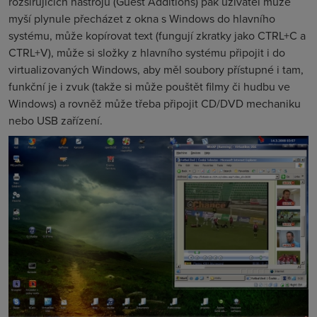
rozšířujících nástrojů (Guest Additions) pak uživatel může
myší plynule přecházet z okna s Windows do hlavního
systému, může kopírovat text (fungují zkratky jako CTRL+C a
CTRL+V), může si složky z hlavního systému připojit i do
virtualizovaných Windows, aby měl soubory přístupné i tam,
funkční je i zvuk (takže si může pouštět filmy či hudbu ve
Windows) a rovněž může třeba připojit CD/DVD mechaniku
nebo USB zařízení.