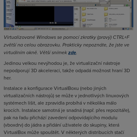
Virtualizované Windows se pomocí zkratky (pravý) CTRL+F
zvětší na celou obrazovku. Prakticky nepoznáte, že jste ve
virtuálním okně. Větší snímek
zde
.
Jedinou velkou nevýhodou je, že virtualizační nástroje
nepodporují 3D akceleraci, takže odpadá možnost hraní 3D
her.
Instalace a konfigurace VirtualBoxu (nebo jiných
virtualizačních nástrojů) se může v jednotlivých linuxových
systémech lišit, ale zpravidla probíhá v několika málo
krocích. Instalace samotná je snadná (např. přes repozitáře),
pak na řadu přichází zavedení odpovídajícího modulu
(vboxdrv) do jádra a přidání uživatele do skupiny, která
VirtualBox může spouštět. V některých distribucích stačí