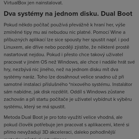
VirtualBox jen nainstalovat.
Dva systémy na jednom disku. Dual Boot
Pokud někdo počítač používá převážně k hraní her, výše
zmíněné tipy mu asi nebudou nic platné. Pomocí Wine a
příbuzných aplikací lze sice spousty her spustit např. i pod
Linuxem, ale dříve nebo později zjistíte, že některé prostě
nastartovat nejdou. Pokud i přesto chce takový uživatel
pracovat v jiném OS než Windows, ale chce i nadále hrát své
hry, nezbývá nic jiného, než na jednom disku mít dva
systémy naráz. Toho lze dosáhnout velice snadno už při
samotné instalaci příslušného *nixového systému. Instalátor
sám nabídne, jak disk rozdělit. Oddíl s Windows zůstane
zachován a při startu počítače je uživatel vybídnut k výběru
systému, který se má spustit.
Metoda Dual Boot je pro toto využití velice vhodná, ale
pokud člověk potřebuje jen pracovat s aplikacemi, které si
přímo nevyžadují 3D akceleraci, daleko pohodlnější