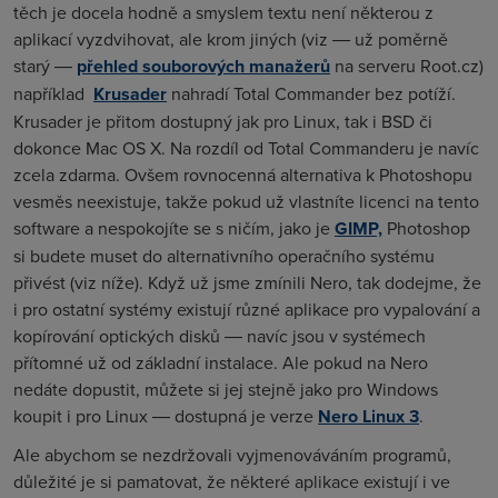
těch je docela hodně a smyslem textu není některou z
aplikací vyzdvihovat, ale krom jiných (viz ― už poměrně
starý ―
přehled souborových manažerů
na serveru Root.cz)
například
Krusader
nahradí Total Commander bez potíží.
Krusader je přitom dostupný jak pro Linux, tak i BSD či
dokonce Mac OS X. Na rozdíl od Total Commanderu je navíc
zcela zdarma. Ovšem rovnocenná alternativa k Photoshopu
vesměs neexistuje, takže pokud už vlastníte licenci na tento
software a nespokojíte se s ničím, jako je
GIMP,
Photoshop
si budete muset do alternativního operačního systému
přivést (viz níže). Když už jsme zmínili Nero, tak dodejme, že
i pro ostatní systémy existují různé aplikace pro vypalování a
kopírování optických disků ― navíc jsou v systémech
přítomné už od základní instalace. Ale pokud na Nero
nedáte dopustit, můžete si jej stejně jako pro Windows
koupit i pro Linux ― dostupná je verze
Nero Linux 3
.
Ale abychom se nezdržovali vyjmenováváním programů,
důležité je si pamatovat, že některé aplikace existují i ve