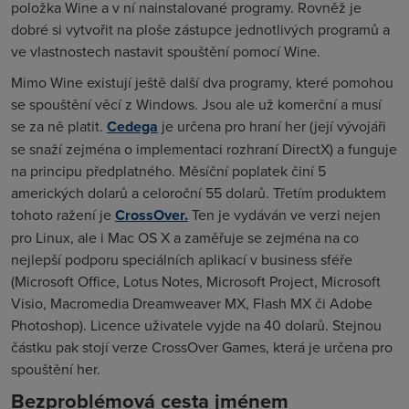
položka Wine a v ní nainstalované programy. Rovněž je
dobré si vytvořit na ploše zástupce jednotlivých programů a
ve vlastnostech nastavit spouštění pomocí Wine.
Mimo Wine existují ještě další dva programy, které pomohou
se spouštění věcí z Windows. Jsou ale už komerční a musí
se za ně platit.
Cedega
je určena pro hraní her (její vývojáři
se snaží zejména o implementaci rozhraní DirectX) a funguje
na principu předplatného. Měsíční poplatek činí 5
amerických dolarů a celoroční 55 dolarů. Třetím produktem
tohoto ražení je
CrossOver.
Ten je vydáván ve verzi nejen
pro Linux, ale i Mac OS X a zaměřuje se zejména na co
nejlepší podporu speciálních aplikací v business sféře
(Microsoft Office, Lotus Notes, Microsoft Project, Microsoft
Visio, Macromedia Dreamweaver MX, Flash MX či Adobe
Photoshop). Licence uživatele vyjde na 40 dolarů. Stejnou
částku pak stojí verze CrossOver Games, která je určena pro
spouštění her.
Bezproblémová cesta jménem