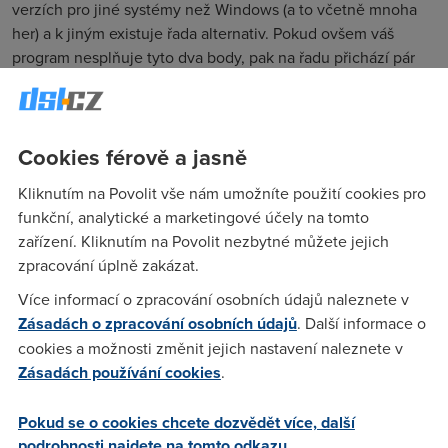
verzích pro jiné systémy než Windows (a to včetně mnoha
her) a k jiným existuje řada alternativ. Pokud ovšem váš
program nesplňuje tyto dva body, pak na řadu přichází pár
„oklik“.
Simulace, emulace... bez legrace
Cookies férově a jasně
Mnozí uživatelé Linuxu pro spuštění aplikací určených pro
„Okna“ používají nástroj nazývaný
Wine
. Jeho název je
Kliknutím na Povolit vše nám umožníte použití cookies pro
odvozen z anglického akronymu „Wine Is Not Emulator,“
funkční, analytické a marketingové účely na tomto
tedy „Wine není emulátor,“ avšak často je za emulátor mylně
zařízení. Kliknutím na Povolit nezbytné můžete jejich
označován. Jedná se pouze o opensourcovou implementaci
zpracování úplně zakázat.
Windows API do *nixových systémů. Kromě Linuxu běží i
pod Mac OS X od Applu, Solarisem od společnosti Sun a
Více informací o zpracování osobních údajů naleznete v
taky FreeBSD.
Zásadách o zpracování osobních údajů
. Další informace o
cookies a možnosti změnit jejich nastavení naleznete v
Pro leckoho je Wine trefou do černého, protože jde o
Zásadách používání cookies
.
bezplatný program, pomocí kterého lze spouštět tisíce
Windows aplikací včetně takových, jako je Photoshop, nebo
Pokud se o cookies chcete dozvědět více, další
i rozličných 3D her. Ostatně sami se můžete podívat, zda
podrobnosti najdete na tomto odkazu.