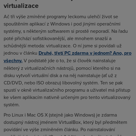
virtualizace
Ač tři výše zmíněné programy leckomu ulehčí život se
spouštěním aplikací z Windows i pod jinými operačními
systémy, s některým softwarem si prostě neporadí. Na řadu
poté přichází sofistikovanější, ale mnohem snazší a
schůdnější metoda: virtualizace. O ní jsme si povídali už
jednou v článku
Druhé, třetí PC zdarma v jednom? Ano, pro
všechny.
V podstatě jde o to, že si člověk nainstaluje
některý z virtualizačních nástrojů, pomocí kterého si na
disku vytvoří virtuální disk a na něj nainstaluje (ať už z
CD/DVD, nebo ISO obrazu) libovolný systém. Ten se pak
spustí v okně virtualizačního programu a uživatel má přístup
ke všem aplikacím nativně určeným pro tento virtualizovaný
systém.
Pro Linux i Mac OS X (stejně jako Windows) je zdarma
dostupný nástroj jménem VirtualBox, který byl předmětem
povídání ve výše zmíněném článku. Po nainstalování