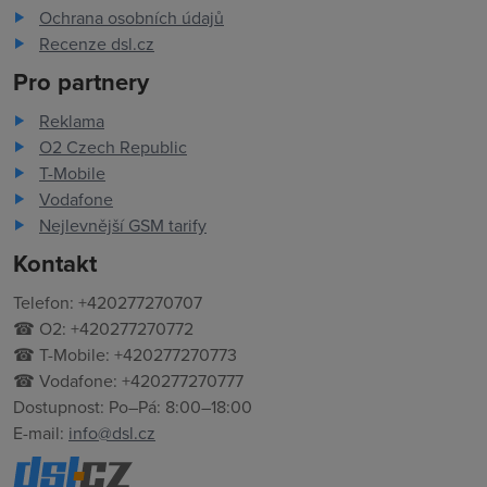
Ochrana osobních údajů
Recenze dsl.cz
Pro partnery
Reklama
O2 Czech Republic
T-Mobile
Vodafone
Nejlevnější GSM tarify
Kontakt
Telefon: +420277270707
☎ O2: +420277270772
☎ T-Mobile: +420277270773
☎ Vodafone: +420277270777
Dostupnost: Po–Pá: 8:00–18:00
E-mail:
info@dsl.cz