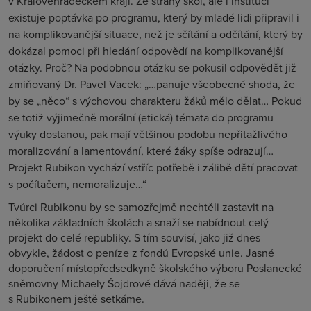
v Královéhradeckém kraji. Ze strany škol, ale i institucí
existuje poptávka po programu, který by mladé lidi připravil i
na komplikovanější situace, než je sčítání a odčítání, který by
dokázal pomoci při hledání odpovědí na komplikovanější
otázky. Proč? Na podobnou otázku se pokusil odpovědět již
zmiňovaný Dr. Pavel Vacek: „…panuje všeobecné shoda, že
by se „něco“ s výchovou charakteru žáků mělo dělat… Pokud
se totiž výjimečně morální (etická) témata do programu
výuky dostanou, pak mají většinou podobu nepřitažlivého
moralizování a lamentování, které žáky spíše odrazují…
Projekt Rubikon vychází vstříc potřebě i zálibě dětí pracovat
s počítačem, nemoralizuje…“
Tvůrci Rubikonu by se samozřejmě nechtěli zastavit na
několika základních školách a snaží se nabídnout celý
projekt do celé republiky. S tím souvisí, jako již dnes
obvykle, žádost o peníze z fondů Evropské unie. Jasné
doporučení místopředsedkyně školského výboru Poslanecké
sněmovny Michaely Šojdrové dává naději, že se
s Rubikonem ještě setkáme.