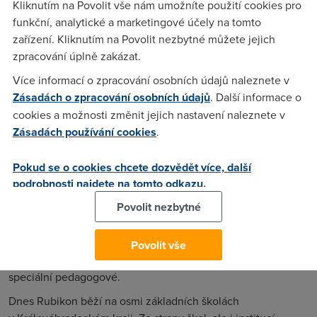
Kliknutím na Povolit vše nám umožníte použití cookies pro
řady základních škol, které se s velkým zájmem do projektu
funkční, analytické a marketingové účely na tomto
přihlásily jako partneři. Tím bude vlastně docházet
zařízení. Kliknutím na Povolit nezbytné můžete jejich
k průběžné korekci vytvářených programů, neboť jejich
zpracování úplně zakázat.
funkčnost bude neustále ověřována. Garancí serióznosti
projektu je i partnerství Etického fóra ČR.“
Více informací o zpracování osobních údajů naleznete v
Zásadách o zpracování osobních údajů
. Další informace o
Projekt Rubikon nenašel své obdivovatele pouze v oblasti
cookies a možnosti změnit jejich nastavení naleznete v
školství – podpořila jej Krajská hospodářská komora
Zásadách používání cookies
.
Královéhradeckého kraje, protože vidí v Rubikonu
prostředek, jak podpořit svůj vlastní Etický kodex. Podle slov
Pokud se o cookies chcete dozvědět více, další
zástupců komory dnešní generace mladých lidí, kteří se
podrobnosti najdete na tomto odkazu.
později stanou živnostníky a manažery, by měla stavět na
hodnotách, jako jsou kvalitní vzdělání, etický rozměr
Povolit nezbytné
podnikání, poctivost, sounáležitost s regionem apod.
Samozřejmě jako jiné ICT projekty i tento stírá rozdíly mezi
Povolit vše
zdravými a handicapovanými dětmi, což pozitivně kvitují
speciální pedagogové.
Dnes Rubikon běží na osmi základních školách