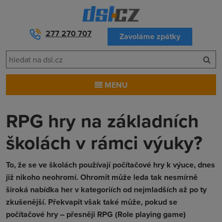
277 270 707
Zavoláme zpátky
MENU
RPG hry na základních
školách v rámci výuky?
To, že se ve školách používají počítačové hry k výuce, dnes
již nikoho neohromí. Ohromit může leda tak nesmírně
široká nabídka her v kategoriích od nejmladších až po ty
zkušenější. Překvapit však také může, pokud se
počítačové hry – přesněji RPG (Role playing game)