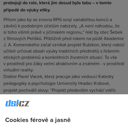
probojují do role, která jim dosud byla tabu – v tomto
případě do výuky etiky.
Přitom jako by se zrovna RPG svojí variabilitou konců a
závěrů k podobným účelům nabízely. „A není náhodou, že
si toho všimli právě v jičínském regionu,“ řekl by otec Šebek
z filmových Pelíšků. Přibližně před rokem na půdě Akademie
J. A. Komenského začal vznikat projekt Rubikon, který nabízí
učiteli určovat obsah výuky tradičních předmětů s řešením
etických problémů a konkrétních životních situací. To vše
v prostředí pro žáky velmi atraktivním a známém - v prostředí
virtuální reality.
Doktor Pavel Vacek, který pracuje jako vedoucí Katedry
pedagogiky a psychologie Univerzity Hradec Králové,
projekt pochválil slovy: “Projekt především vychází vstříc
potřebě a zálibě dětí pracovat s počítačem. Dále
nemoralizuje, ale staví před žáky úkoly problémově, dává jim
příležitost hledat alternativní řešení, je flexibilní s možností
výstupu z programu do „reality“ třídy, školy, ale i obce apod.
Cookies férově a jasně
Jeho další velkou předností je, že bude vytvářen za účasti