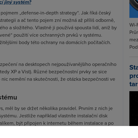
cí jiný systém?
s pojmem „defense-in-depth strategy“. Jak říká český
rategii a ač tento pojem zní možná až příliš odborně,
Wi-F
ho a složitého. Vlastně ji používá spousta lidí, aniž by
Prů
stvené“ použití více ochranných prvků v systému.
mez
itějšími body této ochrany na domácích počítačích.
Podí
zpečení na desktopech nejpoužívanějšího operačního
St
edy XP a Vist). Různé bezpečnostní prvky se sice
pr
to nic nemění na skutečnosti, že otázka bezpečnosti ve
tar
ystému
s, měl by se držet několika pravidel. Prvním z nich je
stému. Jestliže například vlastníte instalační disk
líkem, být připojen k internetu během instalace a po
iziku nakažení viry a jiným škodlivým softwarem.