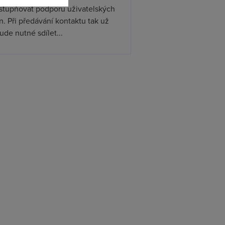
ístupňovat podporu uživatelských
. Při předávání kontaktu tak už
de nutné sdílet...