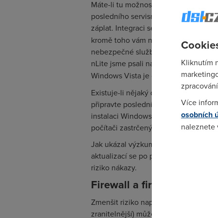
Máte-li tu možnost, připravte si k ins
posledního servisního balíku do inst
záplat. Integraci service packu může
kromě toho vám nLite pomůže si Wind
Cookies
nebezpečné služby, odebrat součástí 
Kliknutím 
nLite jsme psali například v článku
Vy
marketingo
Windows Vista je od stejného vývojá
zpracování
Existuje-li nějaký důvod, který vám b
Více infor
připravte poslední servisní balík dop
osobních 
instalaci Windows jej nainstalujte. P
naleznete
počítači zastrčený síťový kabel, který
Jak ukázal výzkum společnosti Inter
Pokud se o
aktualizací se po připojení k intern
odkazu.
riziko nákazy.
Firewall a firewall
Zmenšit riziko napadení operačního s
zranitelnější) můžete použitím hardw