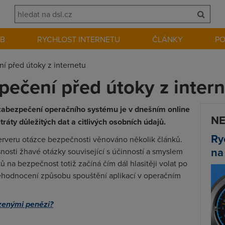
EB
RYCHLOST INTERNETU
ČLÁNKY
P
í před útoky z internetu
pečení před útoky z inter
zabezpečení operačního systému je v dnešním online
NE
ráty důležitých dat a citlivých osobních údajů.
Ry
rveru otázce bezpečnosti věnováno několik článků.
na
nosti žhavé otázky související s účinností a smyslem
ů na bezpečnost totiž začíná čím dál hlasitěji volat po
ehodnocení způsobu spouštění aplikací v operačním
hozenými penězi?