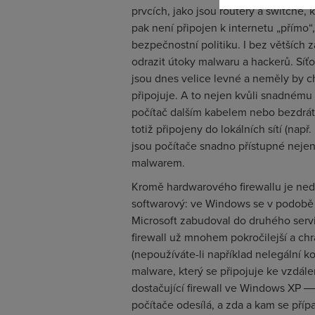
prvcích, jako jsou routery a switche, 
pak není připojen k internetu „přímo“, 
bezpečnostní politiku. I bez větších
odrazit útoky malwaru a hackerů. Síťov
jsou dnes velice levné a neměly by c
připojuje. A to nejen kvůli snadnému
počítač dalším kabelem nebo bezdráto
totiž připojeny do lokálních sítí (nap
jsou počítače snadno přístupné nejen d
malwarem.
Kromě hardwarového firewallu je nedí
softwarový: ve Windows se v podobě i
Microsoft zabudoval do druhého servi
firewall už mnohem pokročilejší a chr
(nepoužíváte-li například nelegální k
malware, který se připojuje ke vzdál
dostačující firewall ve Windows XP ― 
počítače odesílá, a zda a kam se pří