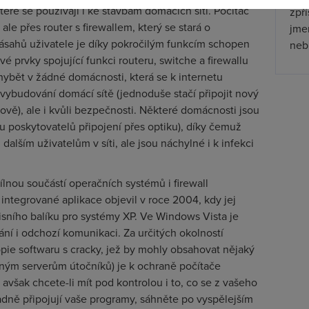
které se používají i ke stavbám domácích sítí. Počítač
zpř
ale přes router s firewallem, který se stará o
jmen
 zásahů uživatele je díky pokročilým funkcím schopen
nebu
é prvky spojující funkci routeru, switche a firewallu
hybět v žádné domácnosti, která se k internetu
 vybudování domácí sítě (jednoduše stačí připojit nový
vě), ale i kvůli bezpečnosti. Některé domácnosti jsou
ř. u poskytovatelů připojení přes optiku), díky čemuž
alším uživatelům v síti, ale jsou náchylné i k infekci
lnou součástí operačních systémů i firewall
ntegrované aplikace objevil v roce 2004, kdy jej
sního balíku pro systémy XP. Ve Windows Vista je
ání i odchozí komunikaci. Za určitých okolností
opie softwaru s cracky, jež by mohly obsahovat nějaký
eným serverům útočníků) je k ochraně počítače
avšak chcete-li mít pod kontrolou i to, co se z vašeho
padně připojují vaše programy, sáhněte po vyspělejším