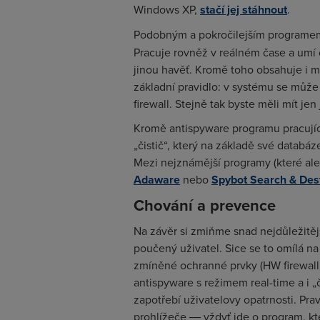
Windows XP,
stačí jej stáhnout
.
Podobným a pokročilejším programem, 
Pracuje rovněž v reálném čase a umí o
jinou havěť. Kromě toho obsahuje i 
základní pravidlo: v systému se může
firewall. Stejně tak byste měli mít j
Kromě antispyware programu pracující
„čistič“, který na základě své databá
Mezi nejznámější programy (které ale 
Adaware
nebo
Spybot Search & Des
Chování a prevence
Na závěr si zmiňme snad nejdůležitějš
poučený uživatel. Sice se to omílá 
zmíněné ochranné prvky (HW firewall,
antispyware s režimem real-time a i „
zapotřebí uživatelovy opatrnosti. Pr
prohlížeče ― vždyť jde o program, kte