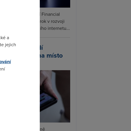
ceX podle informací Financial
s připravuje další krok v rozvoji
linku. Vedle satelitního internetu...
cké a
e jejich
atsApp zavádí
ivatelská jména místo
ování
lefonních čísel
ení
omto
tsApp začal postupně