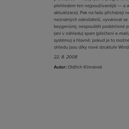
přehledem ten nejpoužívanější ― a a
aktualizace). Pak na řadu přicházejí 
neznámých odesílatelů, vyvarovat s
keygenům), nespouštět podstrčené pr
(ani v náhledu) spam (přečtení e-mai
systému) a hlavně: pokud je to možné
ohledu jsou díky nové struktuře Win
22. 8. 2008
Autor:
Oldřich Klimánek