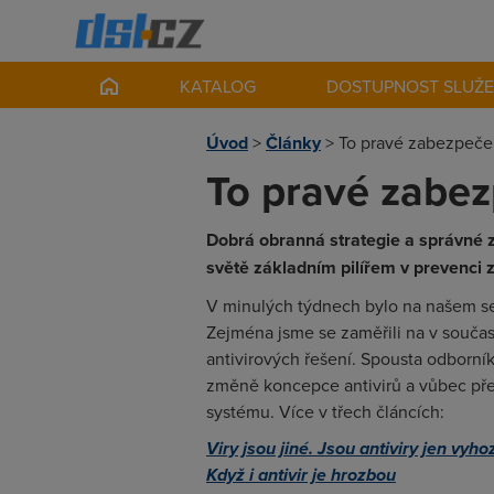
KATALOG
DOSTUPNOST SLUŽ
Úvod
>
Články
>
To pravé zabezpečen
To pravé zabez
Dobrá obranná strategie a správné 
světě základním pilířem v prevenci zt
V minulých týdnech bylo na našem se
Zejména jsme se zaměřili na v součas
antivirových řešení. Spousta odborník
změně koncepce antivirů a vůbec př
systému. Více v třech článcích:
Viry jsou jiné. Jsou antiviry jen vy
Když i antivir je hrozbou