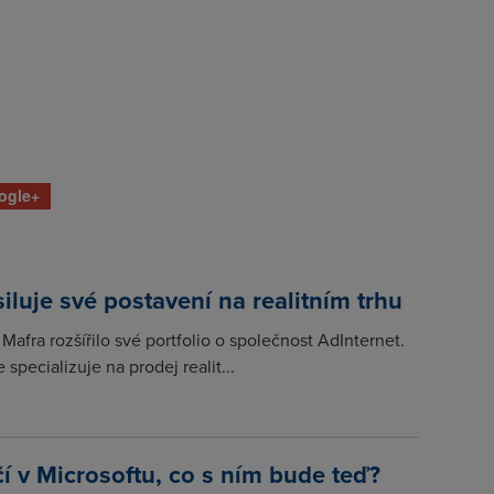
ogle+
iluje své postavení na realitním trhu
Mafra rozšířilo své portfolio o společnost AdInternet.
 specializuje na prodej realit...
í v Microsoftu, co s ním bude teď?