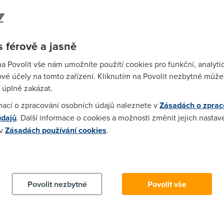
talaci raději aktuálnější systém ― a to buď integrací
alačních souborů, nebo rovnou přidáním i posledních
Spa
te provést ručně, nebo můžete využít aplikaci
nLite
―
Time
ows upravit podle představ (můžete zakázat
 férově a jasně
Star
systému apod.). O integraci service packu a také o
na Povolit vše nám umožníte použití cookies pro funkční, analyti
tvořte si instalační CD Windows XP s SP3
. Pro úpravy
vé účely na tomto zařízení. Kliknutím na Povolit nezbytné můžet
ře určen program
vLite
.
Wh
 úplně zakázat.
už
rání ve vytvoření upraveného instalační CD, alespoň si
mací o zpracování osobních údajů naleznete v
Zásadách o zprac
te
ředu na CD, flash kartu či jiné médium a ihned po
údajů
. Další informace o cookies a možnosti změnit jejich nastav
amatujte, že byste během instalace neměli mít v
 v
Zásadách používání cookies
.
m se připojujete k internetu.
net Storm Center/SANS, Windows bez nejnovějších
 cookies chcete dozvědět více, další podrobnosti najdete na t
etu mohou nakazit už do 5 minut ― nepodceňujte tedy
Povolit nezbytné
Povolit vše
ystému (i čerstvě nainstalovaného, který je
arového firewallu. Ten je přítomný v mnoha síťových
Wha