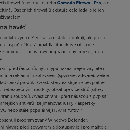
ch firewallů na trhu je třeba
Comodo Firewall Pro
, ale
tině. Osobních firewallů existuje celá řada, s jejich
uživatelem.
jiná havěť
ntivirových řešení se sice stále probírají, ale přesto
žuje aspoň některá pravidla hloubkové obranné
ré zmíníme ―, antivirový program coby pouze jeden
e.
rání před řadou různých typů nákaz: nejen viry, ale i
acím a reklamním softwarem (spyware, adware). Velice
ad český produkt Avast, který existuje i v bezplatné
d nebezpečnými rootkity, obsahuje více štítů (síťový
 ochranu souborů, Avast chrání i před nákazou z p2p sítí
mějších antivirů lze jmenovat ruský Kaspersky
G nebo stále populárnější Avira AntiVir.
 obsahují program zvaný Windows Defender.
í hlavně před spywarem a dostupný je i pro majitele