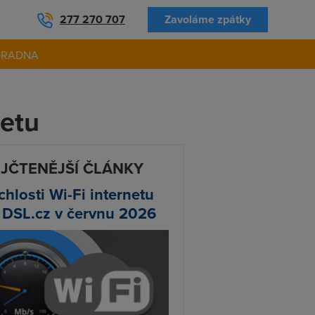
277 270 707
Zavoláme zpátky
ORADNA
netu
JČTENĚJŠÍ ČLÁNKY
chlosti Wi-Fi internetu
 DSL.cz v červnu 2026