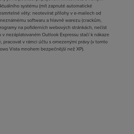
ktuálního systému (mít zapnuté automatické
nesmrtelné věty: neotevírat přílohy v e-mailech od
e neznámému softwaru a hlavně warezu (crackům,
ogramy na pofiderních webových stránkách, nečíst
lu v nezáplatovaném Outlook Expressu stačí k nákaze
, pracovat v rámci účtu s omezenými právy (v tomto
dows Vista mnohem bezpečnější než XP).