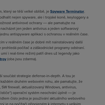
který se těší velké oblibě, je
Spyware Terminator
.
dhalit nejen spyware, ale i trojské koně, keyloggery a
možnost antivirové ochrany ― ale pamatujte na
 nacházet jen jeden antivirus a jeden softwarový
en jednu antispyware aplikaci s ochranou v reálném čase.
m v reálném čase je dobré mít nainstalovaný další
ze prohledá počítač a záškodnické programy odstraní.
umí i real-time režim) patří dnes už legendy jako
troy
(oba jsou zdarma).
í součást strategie defense-in-depth. A tou je
na každém druhém webovém rohu, ale pamatujte, že
 SW firewall, aktualizovaný Windows, antivirus,
čističe“) operační systém neochrání úplně ― je
avidlem číslo jedna je používání aktuálního webového
rý je na počítači připojeném k internetu s velkým