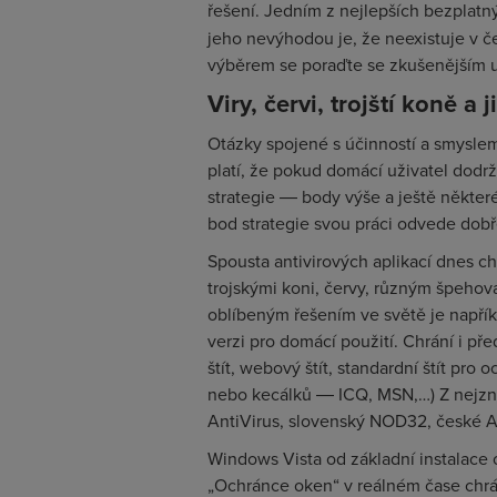
řešení. Jedním z nejlepších bezplatný
jeho nevýhodou je, že neexistuje v češ
výběrem se poraďte se zkušenějším 
Viry, červi, trojští koně a 
Otázky spojené s účinností a smyslem a
platí, že pokud domácí uživatel dodr
strategie ― body výše a ještě někte
bod strategie svou práci odvede dobř
Spousta antivirových aplikací dnes ch
trojskými koni, červy, různým špehov
oblíbeným řešením ve světě je napříkl
verzi pro domácí použití. Chrání i pře
štít, webový štít, standardní štít pro
nebo kecálků ― ICQ, MSN,…) Z nejzná
AntiVirus, slovenský NOD32, české AV
Windows Vista od základní instalace
„Ochránce oken“ v reálném čase chrán