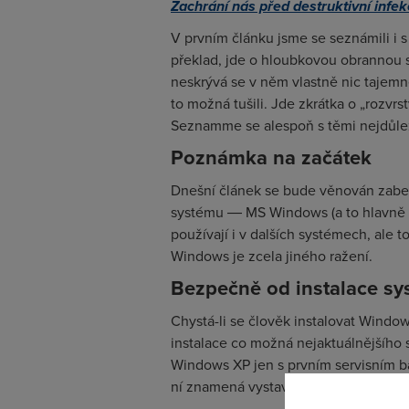
Zachrání nás před destruktivní infek
V prvním článku jsme se seznámili i 
překlad, jde o hloubkovou obrannou st
neskrývá se v něm vlastně nic tajemné
to možná tušili. Jde zkrátka o „rozvr
Seznamme se alespoň s těmi nejdůlež
Poznámka na začátek
Dnešní článek se bude věnován zabe
systému ― MS Windows (a to hlavně t
používají i v dalších systémech, ale 
Windows je zcela jiného ražení.
Bezpečně od instalace s
Chystá-li se člověk instalovat Window
instalace co možná nejaktuálnějšího sy
Windows XP jen s prvním servisním ba
ní znamená vystavit systém velkému r