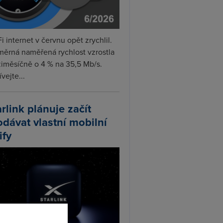
i internet v červnu opět zrychlil.
měrná naměřená rychlost vzrostla
iměsíčně o 4 % na 35,5 Mb/s.
vejte...
arlink plánuje začít
odávat vlastní mobilní
ify