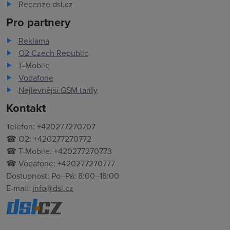
Recenze dsl.cz
Pro partnery
Reklama
O2 Czech Republic
T-Mobile
Vodafone
Nejlevnější GSM tarify
Kontakt
Telefon: +420277270707
☎ O2: +420277270772
☎ T-Mobile: +420277270773
☎ Vodafone: +420277270777
Dostupnost: Po–Pá: 8:00–18:00
E-mail:
info@dsl.cz