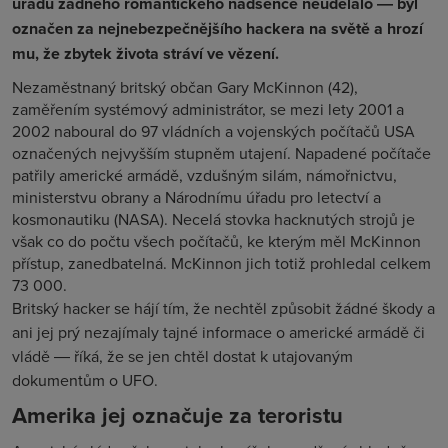
úřadů žádného romantického nadšence neudělalo ― byl
označen za nejnebezpečnějšího hackera na světě a hrozí
mu, že zbytek života stráví ve vězení.
Nezaměstnaný britský občan Gary McKinnon (42),
zaměřením systémový administrátor, se mezi lety 2001 a
2002 naboural do 97 vládních a vojenských počítačů USA
označených nejvyšším stupněm utajení. Napadené počítače
patřily americké armádě, vzdušným silám, námořnictvu,
ministerstvu obrany a Národnímu úřadu pro letectví a
kosmonautiku (NASA). Necelá stovka hacknutých strojů je
však co do počtu všech počítačů, ke kterým měl McKinnon
přístup, zanedbatelná. McKinnon jich totiž prohledal celkem
73 000.
Britský hacker se hájí tím, že nechtěl způsobit žádné škody a
ani jej prý nezajímaly tajné informace o americké armádě či
vládě ― říká, že se jen chtěl dostat k utajovaným
dokumentům o UFO.
Amerika jej označuje za teroristu