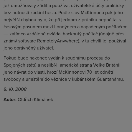
jež umožňovaly zřídit a používat uživatelské účty prakticky
bez nutnosti zadání hesla. Podle slov McKinnona pak jeho
největší chybou bylo, že při jednom z průniku nepočítal s
časovým posunem mezi Londýnem a napadeným počítačem
― zatímco vzdáleně ovládal hacknutý počítač (údajně přes
známý software RemotelyAnywhere), v tu chvíli jej používal
jeho oprávněný uživatel.
Pokud bude nakonec vydán k soudnímu procesu do
Spojených států a neslíbí-li americká strana Velké Británii
jeho návrat do vlasti, hrozí McKinnonovi 70 let odnětí
svobody a umístění do věznice v kubánském Guantanámu.
8. 10. 2008
Autor:
Oldřich Klimánek