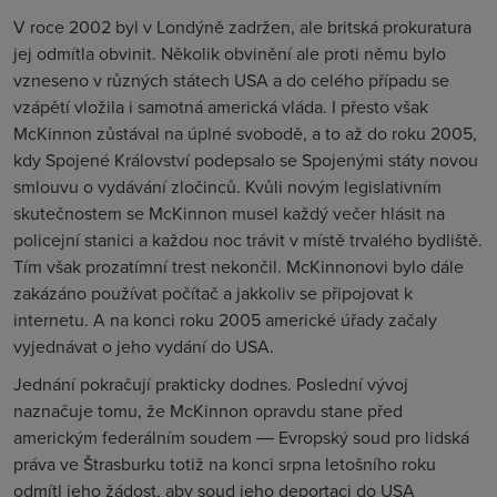
V roce 2002 byl v Londýně zadržen, ale britská prokuratura
jej odmítla obvinit. Několik obvinění ale proti němu bylo
vzneseno v různých státech USA a do celého případu se
vzápětí vložila i samotná americká vláda. I přesto však
McKinnon zůstával na úplné svobodě, a to až do roku 2005,
kdy Spojené Království podepsalo se Spojenými státy novou
smlouvu o vydávání zločinců. Kvůli novým legislativním
skutečnostem se McKinnon musel každý večer hlásit na
policejní stanici a každou noc trávit v místě trvalého bydliště.
Tím však prozatímní trest nekončil. McKinnonovi bylo dále
zakázáno používat počítač a jakkoliv se připojovat k
internetu. A na konci roku 2005 americké úřady začaly
vyjednávat o jeho vydání do USA.
Jednání pokračují prakticky dodnes. Poslední vývoj
naznačuje tomu, že McKinnon opravdu stane před
americkým federálním soudem ― Evropský soud pro lidská
práva ve Štrasburku totiž na konci srpna letošního roku
odmítl jeho žádost, aby soud jeho deportaci do USA