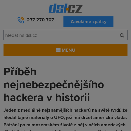
277 270 707
Zavoláme zpátky
MENU
Příběh
nejnebezpečnějšího
hackera v historii
Jeden z mediálně nejznámějších hackerů na světě tvrdí, že
hledal tajné materiály o UFO, jež má držet americká vláda.
Pátrání po mimozemském životě z něj v očích amerických