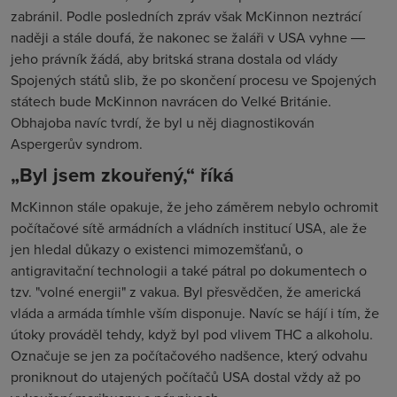
zabránil. Podle posledních zpráv však McKinnon neztrácí
naději a stále doufá, že nakonec se žaláři v USA vyhne ―
jeho právník žádá, aby britská strana dostala od vlády
Spojených států slib, že po skončení procesu ve Spojených
státech bude McKinnon navrácen do Velké Británie.
Obhajoba navíc tvrdí, že byl u něj diagnostikován
Aspergerův syndrom.
„Byl jsem zkouřený,“ říká
McKinnon stále opakuje, že jeho záměrem nebylo ochromit
počítačové sítě armádních a vládních institucí USA, ale že
jen hledal důkazy o existenci mimozemšťanů, o
antigravitační technologii a také pátral po dokumentech o
tzv. "volné energii" z vakua. Byl přesvědčen, že americká
vláda a armáda tímhle vším disponuje. Navíc se hájí i tím, že
útoky prováděl tehdy, když byl pod vlivem THC a alkoholu.
Označuje se jen za počítačového nadšence, který odvahu
proniknout do utajených počítačů USA dostal vždy až po