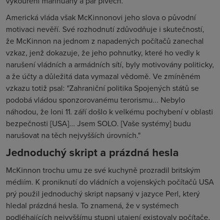
vykouření marihuany a pár pivech.
Americká vláda však McKinnonovi jeho slova o původní
motivaci nevěří. Své rozhodnutí zdůvodňuje i skutečností,
že McKinnon na jednom z napadených počítačů zanechal
vzkaz, jenž dokazuje, že jeho pohnutky, které ho vedly k
narušení vládních a armádních sítí, byly motivovány politicky,
a že účty a důležitá data vymazal vědomě. Ve zmíněném
vzkazu totiž psal: "Zahraniční politika Spojených států se
podobá vládou sponzorovanému terorismu... Nebylo
náhodou, že loni 11. září došlo k velkému pochybení v oblasti
bezpečnosti [USA]... Jsem SOLO. [Vaše systémy] budu
narušovat na těch nejvyšších úrovních."
Jednoduchý skript a prázdná hesla
McKinnon trochu umu ze své kuchyně prozradil britským
médiím. K proniknutí do vládních a vojenských počítačů USA
prý použil jednoduchý skript napsaný v jazyce Perl, který
hledal prázdná hesla. To znamená, že v systémech
podléhajících nejvyššímu stupni utajení existovaly počítače,