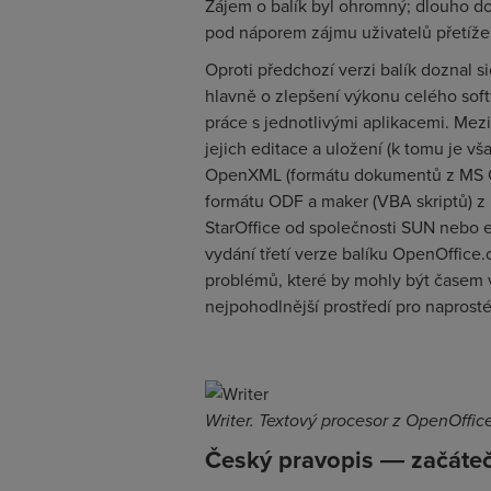
Zájem o balík byl ohromný; dlouho dob
pod náporem zájmu uživatelů přetížen
Oproti předchozí verzi balík doznal s
hlavně o zlepšení výkonu celého soft
práce s jednotlivými aplikacemi. Mez
jejich editace a uložení (k tomu je v
OpenXML (formátu dokumentů z MS Of
formátu ODF a maker (VBA skriptů) z 
StarOffice od společnosti SUN nebo ed
vydání třetí verze balíku OpenOffice.
problémů, které by mohly být časem v
nejpohodlnější prostředí pro naprosté
Writer. Textový procesor z OpenOffi
Český pravopis ― začáteč