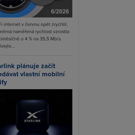
i internet v červnu opět zrychlil.
měrná naměřená rychlost vzrostla
iměsíčně o 4 % na 35,5 Mb/s.
vejte...
arlink plánuje začít
odávat vlastní mobilní
ify