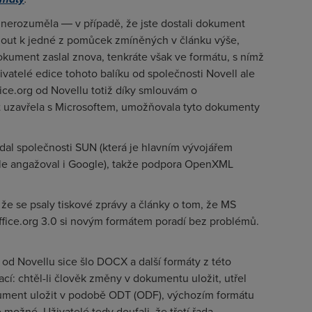
 nerozuměla ― v případě, že jste dostali dokument
nout k jedné z pomůcek zmíněných v článku výše,
kument zaslal znova, tenkráte však ve formátu, s nímž
ivatelé edice tohoto balíku od společnosti Novell ale
ice.org od Novellu totiž díky smlouvám o
ost uzavřela s Microsoftem, umožňovala tyto dokumenty
dal společnosti SUN (která je hlavním vývojářem
le angažoval i Google), takže podpora OpenXML
 že se psaly tiskové zprávy a články o tom, že MS
ffice.org 3.0 si novým formátem poradí bez problémů.
 od Novellu sice šlo DOCX a další formáty z této
tací: chtěl-li člověk změny v dokumentu uložit, utřel
okument uložit v podobě ODT (ODF), výchozím formátu
 možné. Uživatelé tedy doufali, že třetí řada