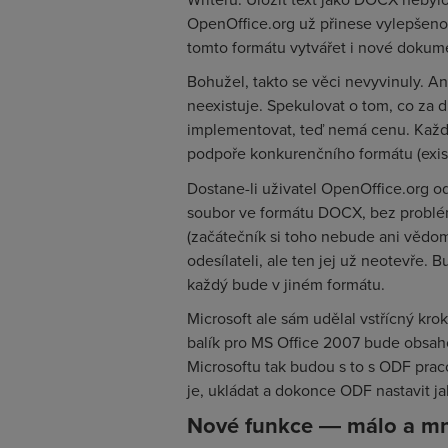
OpenOffice.org už přinese vylepšen
tomto formátu vytvářet i nové dokum
Bohužel, takto se věci nevyvinuly. A
neexistuje. Spekulovat o tom, co za 
implementovat, teď nemá cenu. Každo
podpoře konkurenčního formátu (exis
Dostane-li uživatel OpenOffice.org od
soubor ve formátu DOCX, bez problémů
(začátečník si toho nebude ani vědom
odesílateli, ale ten jej už neotevře.
každý bude v jiném formátu.
Microsoft ale sám udělal vstřícný krok 
balík pro MS Office 2007 bude obsah
Microsoftu tak budou s to s ODF pra
je, ukládat a dokonce ODF nastavit ja
Nové funkce ― málo a mn