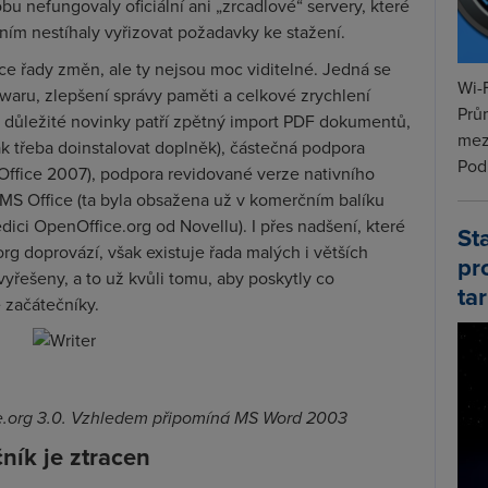
u nefungovaly oficiální ani „zrcadlové“ servery, které
ím nestíhaly vyřizovat požadavky ke stažení.
ice řady změn, ale ty nejsou moc viditelné. Jedná se
Wi-F
waru, zlepšení správy paměti a celkové zrychlení
Prů
i důležité novinky patří zpětný import PDF dokumentů,
mez
šak třeba doinstalovat doplněk), částečná podpora
Podí
fice 2007), podpora revidované verze nativního
MS Office (ta byla obsažena už v komerčním balíku
ici OpenOffice.org od Novellu). I přes nadšení, které
St
org doprovází, však existuje řada malých i větších
pr
yřešeny, a to už kvůli tomu, aby poskytly co
tar
 začátečníky.
ce.org 3.0. Vzhledem připomíná MS Word 2003
ník je ztracen