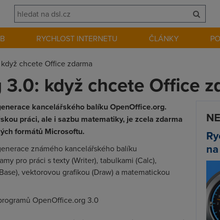
EB
RYCHLOST INTERNETU
ČLÁNKY
P
 když chcete Office zdarma
 3.0: když chcete Office 
generace kancelářského balíku OpenOffice.org.
NE
skou práci, ale i sazbu matematiky, je zcela zdarma
ých formátů Microsoftu.
Ry
na
 generace známého kancelářského balíku
y pro práci s texty (Writer), tabulkami (Calc),
Base), vektorovou grafikou (Draw) a matematickou