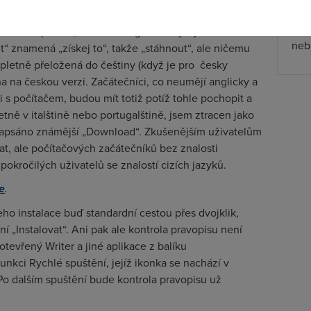
zpř
 psaných oficiálních stránkách OpenOffice.org a pro
jmen
rázek s nápisem „GET IT!“. Anglického jazyka i méně
nebu
it“ znamená „získej to“, takže „stáhnout“, ale ničemu
mpletně přeložená do češtiny (když je pro česky
a na českou verzi. Začátečníci, co neumějí anglicky a
i s počítačem, budou mít totiž potíž tohle pochopit a
tně v italštině nebo portugalštině, jsem ztracen jako
 napsáno známější „Download“. Zkušenějším uživatelům
at, ale počítačových začátečníků bez znalosti
okročilých uživatelů se znalostí cizích jazyků.
e
.
eho instalace buď standardní cestou přes dvojklik,
í „Instalovat“. Ani pak ale kontrola pravopisu není
 otevřený Writer a jiné aplikace z balíku
funkci Rychlé spuštění, jejíž ikonka se nachází v
. Po dalším spuštění bude kontrola pravopisu už