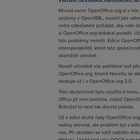
Minulá verze OpenOffice.org si s ním
uložený v OpenXML, museli jste sáh
nebo odesílatele požádat, aby vám do
si OpenOffice.org dokázal poradit. Už
tyto problémy neměli. Edice OpenOff
interoperabilitě, které tato společn
okamžitě otevírat.
Novell očividně vše potřebné teď pře
OpenOffice.org; kromě Novellu se dá
existuje už i v OpenOffice.org 3.0.
Této skutečnosti bylo využito k tomu,
Office již není potřeba, neboť OpenO
Bohužel to není tak docela pravda.
Už v edici druhé řady OpenOffice.org
rodiny otevírat, ale problém byl s edi
nos. Při ukládání se totiž nabídlo d
Writeru. Uložit text jako DOCX nebylo