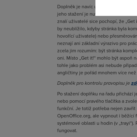
Doplněk je navíc umístěn na anglicky
jeho stažení je nutné kliknout na ob
znalí uživatelé sice pochopí, že „Get 
by neublížilo, kdyby stránka byla ko
hovořící uživatele) nebo přesměrován
neznají ani základní výrazivo pro prác
zcela jim rozumím: být stránka komple
oni. Místo „Get it!“ mohlo být aspoň
tohle jako problém asi nebude připad
angličtiny je pořád mnohem více než p
Doplněk pro kontrolu pravopisu je
zd
Po stažení doplňku na řadu přichází j
nebo pomocí pravého tlačítka a zvolen
funkční. Je totiž potřeba nejen zavřít
OpenOffice.org, ale vypnout i běžící 
systémové oblasti u hodin (v „trayi“)
fungovat.