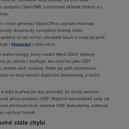
ou podporu OpenXML s možností ukládat změny a v
enty.
ni v nové generaci OpenOffice.org tato možnost
důvody doopravdy vývojářům bránily tohle
pádně se ale mnozí uživatelé bouří a volají po plné
tuje i
hlasování
v této věci).
 svého kolegy, který vlastní Word 2007, textový
 jej otevře i zedituje, ale uloží ho jako ODT
, prostě uloží soubor). Pošle jej zpět původnímu
 Budou se tedy množit duplicitní dokumenty, z nichž
a slíbil (a před pár dny potvrdil), že druhý servisní
ovat plnou podporu ODF. Majitelé kancelářské sady od
covat plnohodnotně: otevírat ODF dokumenty, editovat
ko výchozí formát.
ohé stále chybí