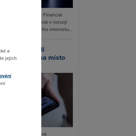
ceX podle informací Financial
s připravuje další krok v rozvoji
linku. Vedle satelitního internetu...
atsApp zavádí
cké a
ivatelská jména místo
e jejich
lefonních čísel
ování
ení
omto
tsApp začal postupně