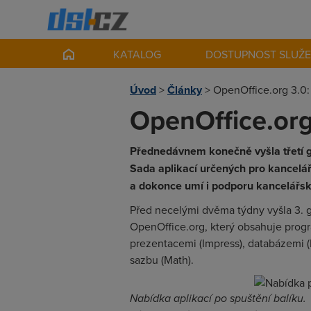
KATALOG
DOSTUPNOST SLUŽ
Úvod
>
Články
>
OpenOffice.org 3.0:
OpenOffice.org
Přednedávnem konečně vyšla třetí 
Sada aplikací určených pro kancelář
a dokonce umí i podporu kancelářsk
Před necelými dvěma týdny vyšla 3.
OpenOffice.org, který obsahuje program
prezentacemi (Impress), databázemi (
sazbu (Math).
Nabídka aplikací po spuštění balíku.