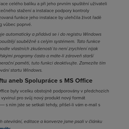
lace celého balíku a při jeho prvním spuštění uživateli
čného stažení a instalace podpory kontroly
ovaná funkce jeho instalace by ulehčila život řadě
rg vůbec poprvé.
uje automaticky a přidává se i do registru Windows
spouštějí souběžně s celým systémem. Tato funkce
e podle vlastních zkušeností to není zrychlení nijak
ářskými programy často a máte-li zároveň starší
perační paměti, tuto funkci deaktivujte. Zamezíte tím
vání startu Windows.
tu aneb Spolupráce s MS Office
Office byly vcelku obstojně podporovány v předchozích
 vyvinul pro svůj nový produkt nový formát
ním jste se setkali tehdy, přišel-li vám e-mail s
 otevírání, editace a konverze jsme psali v článku
rmáty
.