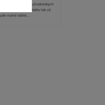
ístupňovat podporu uživatelských
. Při předávání kontaktu tak už
de nutné sdílet...