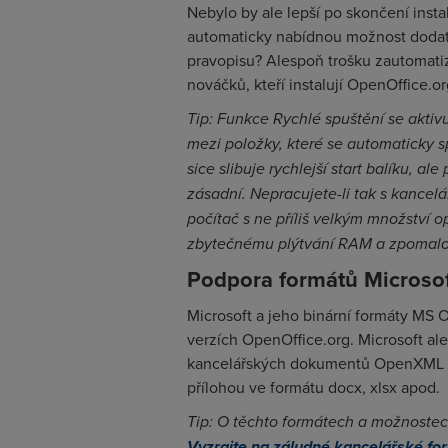
Nebylo by ale lepší po skončení insta
automaticky nabídnou možnost dodate
pravopisu? Alespoň trošku zautomatiz
nováčků, kteří instalují OpenOffice.o
Tip: Funkce Rychlé spuštění se aktiv
mezi položky, které se automaticky 
sice slibuje rychlejší start balíku, al
zásadní. Nepracujete-li tak s kancel
počítač s ne příliš velkým množství o
zbytečnému plýtvání RAM a zpomalo
Podpora formátů Microsof
Microsoft a jeho binární formáty MS 
verzích OpenOffice.org. Microsoft ale
kancelářských dokumentů OpenXML ― s 
přílohou ve formátu docx, xlsx apod.
Tip: O těchto formátech a možnostech
Vyzrajte na záludné kancelářské fo