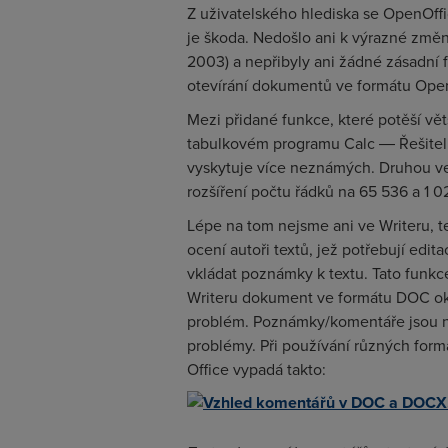
Z uživatelského hlediska se OpenOffi
je škoda. Nedošlo ani k výrazné změn
2003) a nepřibyly ani žádné zásadní 
otevírání dokumentů ve formátu Op
Mezi přidané funkce, které potěší větš
tabulkovém programu Calc ― Řešitel j
vyskytuje více neznámých. Druhou v
rozšíření počtu řádků na 65 536 a 1 0
Lépe na tom nejsme ani ve Writeru, 
ocení autoři textů, jež potřebují edit
vkládat poznámky k textu. Tato funkc
Writeru dokument ve formátu DOC ok
problém. Poznámky/komentáře jsou na
problémy. Při používání různých for
Office vypadá takto: