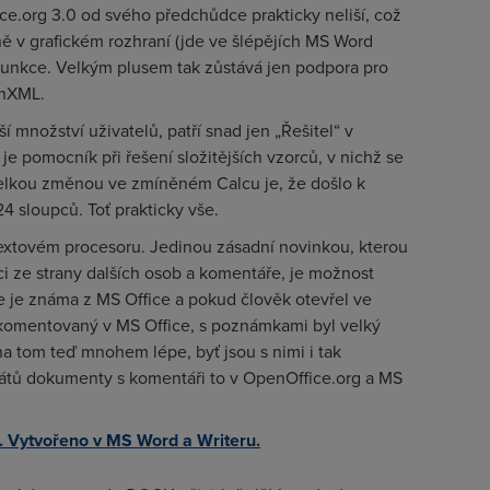
ce.org 3.0 od svého předchůdce prakticky neliší, což
ě v grafickém rozhraní (jde ve šlépějích MS Word
funkce. Velkým plusem tak zůstává jen podpora pro
enXML.
í množství uživatelů, patří snad jen „Řešitel“ v
e pomocník při řešení složitějších vzorců, v nichž se
elkou změnou ve zmíněném Calcu je, že došlo k
24 sloupců. Toť prakticky vše.
textovém procesoru. Jedinou zásadní novinkou, kterou
aci ze strany dalších osob a komentáře, je možnost
e je známa z MS Office a pokud člověk otevřel ve
omentovaný v MS Office, s poznámkami byl velký
 tom teď mnohem lépe, byť jsou s nimi i tak
mátů dokumenty s komentáři to v OpenOffice.org a MS