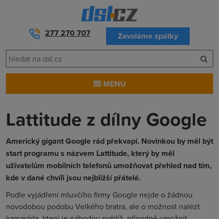
277 270 707
Zavoláme zpátky
MENU
Lattitude z dílny Google
Americký gigant Google rád překvapí. Novinkou by měl být
start programu s názvem Lattitude, který by měl
uživatelům mobilních telefonů umožňovat přehled nad tím,
kde v dané chvíli jsou nejbližší přátelé.
Podle vyjádření mluvčího firmy Google nejde o žádnou
novodobou podobu Velkého bratra, ale o možnost nalézt
kamaráda, který je náhodou poblíž, případně umožnit