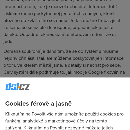
informaci o tom, kde je manžel nebo dítě. Informaci totiž
získáme (nebo poskytneme) jen o těch známých, které
uložíme do zvláštního seznamu. Je tak možné třeba zjistit,
že kamarád se již blíží k hospodě, případně jak je ještě
daleko. Odpadne tak neustálé telefonování o tom, že už
jedu.
Ochrana soukromí je dána tím, že se do systému musíme
nejdřív přihlásit. I tak ale můžeme poskytovat jen informace
o tom, ve kterém městě jsme, a detaily si nechat pro sebe.
Celý systém dále podtrhuje to, jak moc je Google fixován na
mapy. Nebyla by to ale společnost Google, kdyby někde
v pozadí nebyly peníze. Google ostatně přiznává, že
v budoucnosti hodlá na této aplikaci vydělávat.
Pravděpodobně se bude jednat o cílené reklamy, které
Cookies férově a jasně
budeme na mobil dostávat podle naší okamžité lokality.
Kliknutím na Povolit vše nám umožníte použití cookies pro
Lattitude je součástí firemní aplikace Maps for Mobile, ale
funkční, analytické a marketingové účely na tomto
může být využita i z upravené stránky iGoogle. Jako bývá
zařízení. Kliknutím na Povolit nezbytné můžete jejich