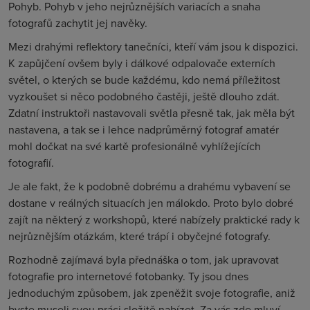
Pohyb. Pohyb v jeho nejrůznějších variacích a snaha
fotografů zachytit jej navěky.
Mezi drahými reflektory tanečníci, kteří vám jsou k dispozici.
K zapůjčení ovšem byly i dálkové odpalovače externích
světel, o kterých se bude každému, kdo nemá příležitost
vyzkoušet si něco podobného častěji, ještě dlouho zdát.
Zdatní instruktoři nastavovali světla přesně tak, jak měla být
nastavena, a tak se i lehce nadprůměrný fotograf amatér
mohl dočkat na své kartě profesionálně vyhlížejících
fotografií.
Je ale fakt, že k podobně dobrému a drahému vybavení se
dostane v reálných situacích jen málokdo. Proto bylo dobré
zajít na některý z workshopů, které nabízely praktické rady k
nejrůznějším otázkám, které trápí i obyčejné fotografy.
Rozhodně zajímavá byla přednáška o tom, jak upravovat
fotografie pro internetové fotobanky. Ty jsou dnes
jednoduchým způsobem, jak zpeněžit svoje fotografie, aniž
byste museli svou práci složitě nabízet. Za vás zde mluví