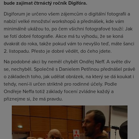
bude zajímat čtrnáctý ročník Digifóra.
Digiforum je určeno všem zájemcům o digitální fotografii a
nabízí velké množství workshopů a přednášek, kde vám
minimálně ukážou to, po čem všichni fotografové touží: Jak
se fotí dobré fotografie. Akce má tu výhodu, že se koná
dvakrát do roka, takže pokud vám to nevyšlo teď, máte šanci
2. listopadu. Přesto je dobré vědět, do čeho jdete.
Na podobné akci by neměl chybět Ondřej Neff. A světe div
se, nechyběl. Společně s Danielem Petřinou přednášel právě
o základech toho, jak udělat obrázek, na který se dá koukat i
tehdy, není-li určen striktně pro rodinné účely. Podle
Ondřeje Neffa totiž základy focení zvládne každý a
přiznejme si, že má pravdu.