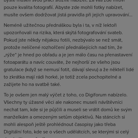
pouze kvalita fotografií. Abyste zde mohli fotky nabízet,
musíte ovšem dodržovat jistá pravidla při jejich upravování…
Neméně užitečnou přednáškou byla i ta, v níž lektoři
upozorňovali na rizika, která skýtá fotografování svateb.
Pokud jste někdy nějakou fotili, nezbývalo se než smát,
protože nelíčené rozhořčení přednášejících nad tím, že
„rýže“ je hned po obřadu a je jen málo času na přenastavení
fotoaparátu a navíc couváte, že nejhorší ze všeho jsou
gratulace (když se nemusí fotit, dávají slevu) a že někteří lidé
to zkrátka mají rádi horké, je totiž zcela pochopitelné a
zažijete ho na svatbě také.
To je ovšem jen malý výčet z toho, co Digiforum nabízelo.
Všechny ty úžasné věci ale nakonec museli návštěvníci
nechat tam, kde si je půjčili a museli se vrátit domů ke svým
manželkám a omezeným setům objektivů. Na stáncích si
mohli alespoň ještě prohlédnout časopisy jako třeba
Digitální foto, kde se o všech udělátcích, se kterými si celý