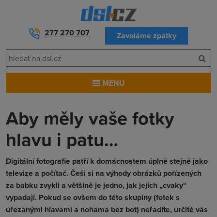
277 270 707
Zavoláme zpátky
MENU
Aby měly vaše fotky
hlavu i patu…
Digitální fotografie patří k domácnostem úplně stejně jako
televize a počítač. Češi si na výhody obrázků pořízených
za babku zvykli a většině je jedno, jak jejich „cvaky“
vypadají. Pokud se ovšem do této skupiny (fotek s
uřezanými hlavami a nohama bez bot) neřadíte, určitě vás