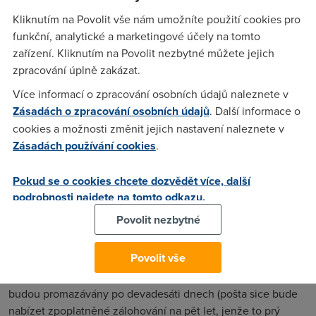
které by zasílaly tolik úředních listin, jako jsou advokáti.
Kliknutím na Povolit vše nám umožníte použití cookies pro
Přitom některé jejich výtky a nesouhlasné reptání se dají
funkční, analytické a marketingové účely na tomto
vztáhnout i na celý systém datových schránek.
zařízení. Kliknutím na Povolit nezbytné můžete jejich
Předně absurdní je informace, že obsah se bude po
zpracování úplně zakázat.
devadesáti dnech mazat. Vzhledem k tomu, že se má jednat
Více informací o zpracování osobních údajů naleznete v
z největší části o úřední sdělení, která by možná nebylo od
Zásadách o zpracování osobních údajů
. Další informace o
věci mít zazálohovaná, dostáváme se k bodu, který popírá
cookies a možnosti změnit jejich nastavení naleznete v
samu podstatu datových schránek. Pochopitelně si
Zásadách používání cookies
.
dokument můžete zazálohovat ve svém počítači. Nebo jej
rovnou vytisknout. Ve druhém případě je jediná změna
Pokud se o cookies chcete dozvědět více, další
oproti stávajícímu systému v tom, že na dokumentu nebude
podrobnosti najdete na tomto odkazu.
platné úřední razítko a ušetří se za poštovné. Ať žije pokrok.
Povolit nezbytné
Pokud si říkáte, že něco není v pořádku, máte naprostou
pravdu. Vámi vytištěný dokument bude pořád jen kus
Povolit vše
vytištěného papíru. Datové schránky nepodporují digitální
podpis. Datové schránky jedou po http. Datové schránky
budou promazávány po devadesáti dnech (pošta sice bude
nabízet zpoplatněné zálohování na pět let, jenže to prý