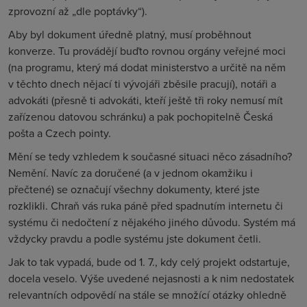
zprovozní až „dle poptávky“).
Aby byl dokument úředně platný, musí proběhnout
konverze. Tu provádějí buďto rovnou orgány veřejné moci
(na programu, který má dodat ministerstvo a určitě na něm
v těchto dnech nějací ti vývojáři zběsile pracují), notáři a
advokáti (přesně ti advokáti, kteří ještě tři roky nemusí mít
zařízenou datovou schránku) a pak pochopitelně Česká
pošta a Czech pointy.
Mění se tedy vzhledem k současné situaci něco zásadního?
Nemění. Navíc za doručené (a v jednom okamžiku i
přečtené) se označují všechny dokumenty, které jste
rozklikli. Chraň vás ruka páně před spadnutím internetu či
systému či nedočtení z nějakého jiného důvodu. Systém má
vždycky pravdu a podle systému jste dokument četli.
Jak to tak vypadá, bude od 1. 7., kdy celý projekt odstartuje,
docela veselo. Výše uvedené nejasnosti a k nim nedostatek
relevantních odpovědí na stále se množící otázky ohledně