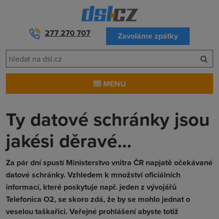
277 270 707
Zavoláme zpátky
MENU
Ty datové schránky jsou
jakési děravé…
Za pár dní spustí Ministerstvo vnitra ČR napjatě očekávané
datové schránky. Vzhledem k množství oficiálních
informací, které poskytuje např. jeden z vývojářů
Telefonica O2, se skoro zdá, že by se mohlo jednat o
veselou taškařici. Veřejné prohlášení abyste totiž