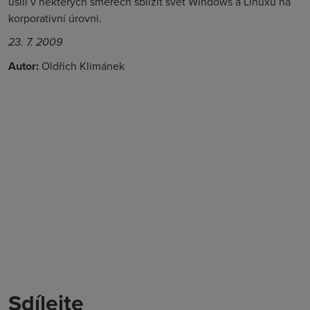
úsilí v některých směrech sblížit svět Windows a Linuxu na
korporativní úrovni.
23. 7. 2009
Autor:
Oldřich Klimánek
Sdílejte