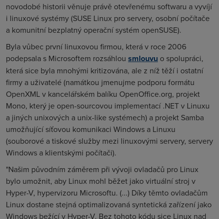
novodobé historii věnuje právě otevřenému softwaru a vyvíjí
i linuxové systémy (SUSE Linux pro servery, osobní počítače
a komunitní bezplatný operační systém openSUSE).
Byla vůbec první linuxovou firmou, která v roce 2006
podepsala s Microsoftem rozsáhlou
smlouvu
o spolupráci,
která sice byla mnohými kritizována, ale z níž těží i ostatní
firmy a uživatelé (namátkou jmenujme podporu formátu
OpenXML v kancelářském balíku OpenOffice.org, projekt
Mono, který je open-sourcovou implementací .NET v Linuxu
a jiných unixových a unix-like systémech) a projekt Samba
umožňující síťovou komunikaci Windows a Linuxu
(souborové a tiskové služby mezi linuxovými servery, servery
Windows a klientskými počítači).
"Našim původním záměrem při vývoji ovladačů pro Linux
bylo umožnit, aby Linux mohl běžet jako virtuální stroj v
Hyper-V, hypervizoru Microsoftu. (...) Díky těmto ovladačům
Linux dostane stejná optimalizovaná syntetická zařízení jako
Windows bežící v Hyper-V. Bez tohoto kódu sice Linux nad