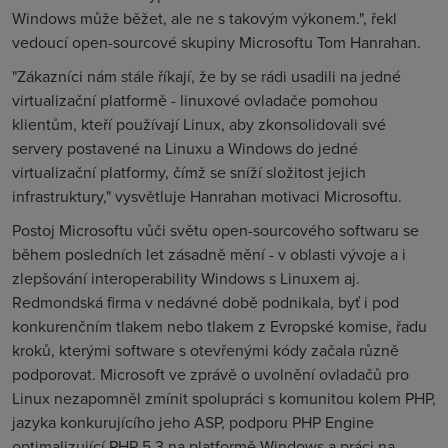
Windows může běžet, ale ne s takovým výkonem.", řekl
vedoucí open-sourcové skupiny Microsoftu Tom Hanrahan.
"Zákazníci nám stále říkají, že by se rádi usadili na jedné
virtualizační platformě - linuxové ovladače pomohou
klientům, kteří používají Linux, aby zkonsolidovali své
servery postavené na Linuxu a Windows do jedné
virtualizační platformy, čímž se sníží složitost jejich
infrastruktury," vysvětluje Hanrahan motivaci Microsoftu.
Postoj Microsoftu vůči světu open-sourcového softwaru se
během posledních let zásadně mění - v oblasti vývoje a i
zlepšování interoperability Windows s Linuxem aj.
Redmondská firma v nedávné době podnikala, byť i pod
konkurenčním tlakem nebo tlakem z Evropské komise, řadu
kroků, kterými software s otevřenými kódy začala různě
podporovat. Microsoft ve zprávě o uvolnění ovladačů pro
Linux nezapomněl zmínit spolupráci s komunitou kolem PHP,
jazyka konkurujícího jeho ASP, podporu PHP Engine
optimalizující PHP 5.3 na platformě Windows a práci na