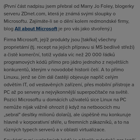
(První část nadpisu jsem přebral od Marry Jo Foley, blogerky
serveru ZDnet.com, která je známá svými sloupky o
Microsoftu. Zajímáte-li se o dění kolem redmondské firmy,
blog
All about Microsoft
je pro vás jako stvořený.)
Firma Microsoft, jejíž produkty jsou [takřka] všechny
proprietární (tj. recept na jejich přípravu si MS bedlivě střeží)
a čistě komerční, totiž vydala víc než 20 000 řádků
programových kódů přímo pro jádro jednoho z největších
konkurentů, kterým v novodobé historii čelí. A to přímo
Linuxu, jenž se čím dál častěji objevuje napříč celým
odvětím IT, od vestavěných zařízení, přes mobilní přístroje a
PC až po servery a nejvýkonnější superpočítače na světě.
Pozici Microsoftu u domácích uživatelů sice Linux na PC
nemůže nijak vážně ohrozit (i když na netboocích mu
„sebral" desítky milionů dolarů), ale úspěšně mu konkuruje
hlavně v korporativní sféře, u firemních zákazníků, a to na
různých typech serverů a v oblasti virtualizace.