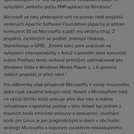
vylepšení „velkého počtu PHP aplikací na Windows."
Microsoft se taky překvapivě vrhl na pomoc řadě projektů
vedených Apache Software Foundation (Apache je přitom
konkurent IIS od Microsoftu a patří mu většina trhu). Z
projektů, na kterých se podílel, jmenuje Hadoop,
Stonehenge a QPID. „Kromě toho jsme pracovali na
vylepšení interoperability s Axis2 a pomohli jsme komunitě
kolem Firefoxu tento webový prohlížeč optimalizovat pro
Windows Vista a Windows Media Player. (...) A spousta
dalších projektů je před námi."
Pro odborníky však příspěvek Microsoftu k vývoji linuxového
jádra nijak zásadně šokující není. Novell s Microsoftem totiž
na vývoji těchto kódů pracuje přes dva roky a otázka
virtualizace a společný postup v této oblasti byl jedním z
hlavních bodů zmíněné smlouvy o spolupráci. Uvolnění
kódů pro Linux je jen pragmatickým krokem v obchodní
strategii Microsoftu a logickým vyústěním několikaletého