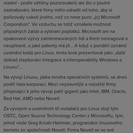
vlastní - podle většiny pozorovatelů ale šlo o pouhé
zastrašování, které firmy mělo odradit od toho, aby si
pořizovaly cokoli jiného, než co nese punc „(c) Microsoft
Corporation". Ve vzduchu se totiž vznášela možnost
případných žalob a vybíraní poplatků. Microsoft ani na
opakované výzvy zainteresovaných lidí a firem nereagoval a
neupřesnil, o jaké patenty má jít... A když v pondělí oznámil
uvolnění kódů pro Linux, tento krok prezentoval jako „další
doklad zlepšování integrace a interoperability Windows a
Linuxu"...
Na vývoji Linuxu, jádra mnoha operačních systémů, se dnes
podílí řada korporací. Mezi nejslavnější a největší firmy
přispívající k jeho vývoji patří giganti jako Intel, IBM, Oracle,
Red Hat, AMD nebo Novell.
Za vývojem a uvolněním tří ovladačů pro Linux stojí tým
OSTC, Open Source Technology Center z Microsoftu, tým,
jehož vede Greg Kroah-Hartman, programátor linuxového
kernelu ze společnosti Novell. Firma Novell se ve své