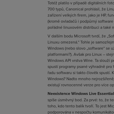
Totéž platilo v případě digitálních fo
700 typů, Canonical prohlásil, že Li
zařízení velkých firem, jako je HP, f
(kromě ovladačů i podpůrný software s
pořádné linuxovém distribuci a také 
V dalším bodu Microsoft tvrdí, že „So
Linuxu omezená.“ Tohle je samozřejm
Windows (nebo slovo „software“ se už
platformami?). Avšak pro Linux – ste
Windows API vrstva Wine. Ta slouží 
spustí programy psané výhradně pro W
řadu softwaru si takto člověk spustí. 
Windows? Nadto mnoho nejrozšířenějšíc
existují rovnocenné verze pro více o
Neexistence Windows Live Essentia
spíše úsměvný bod. Za prvé: to, že te
toho, kdo tento balík tvoří. To jest M
podporována v nespočtu komunikátor