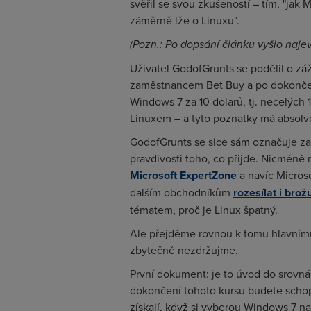
svěřil se svou zkušeností – tím, "jak
záměrně lže o Linuxu".
(Pozn.: Po dopsání článku vyšlo naje
Uživatel GodofGrunts se podělil o záž
zaměstnancem Bet Buy a po dokončení 
Windows 7 za 10 dolarů, tj. necelých 
Linuxem – a tyto poznatky má absolv
GodofGrunts se sice sám označuje za
pravdivosti toho, co přijde. Nicméně 
Microsoft ExpertZone
a navíc Micros
dalším obchodníkům
rozesílat i brož
tématem, proč je Linux špatný.
Ale přejděme rovnou k tomu hlavnímu
zbytečně nezdržujme.
První dokument: je to úvod do srovná
dokončení tohoto kursu budete schop
získají, když si vyberou Windows 7 nam