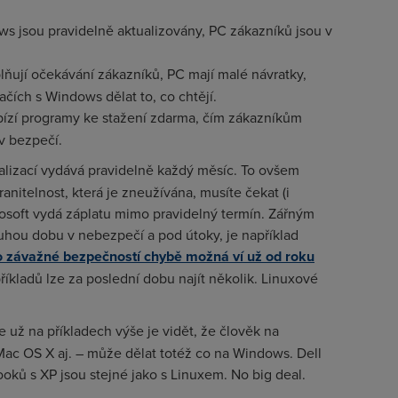
s jsou pravidelně aktualizovány, PC zákazníků jsou v
ňují očekávání zákazníků, PC mají malé návratky,
čích s Windows dělat to, co chtějí.
zí programy ke stažení zdarma, čím zákazníkům
v bezpečí.
alizací vydává pravidelně každý měsíc. To ovšem
nitelnost, která je zneužívána, musíte čekat (i
crosoft vydá záplatu mimo pravidelný termín. Zářným
ouhou dobu v nebezpečí a pod útoky, je například
o závažné bezpečností chybě možná ví už od roku
říkladů lze za poslední dobu najít několik. Linuxové
e už na příkladech výše je vidět, že člověk na
ac OS X aj. – může dělat totéž co na Windows. Dell
oků s XP jsou stejné jako s Linuxem. No big deal.