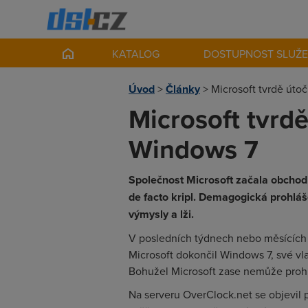
KATALOG
DOSTUPNOST SLUŽ
Úvod
>
Články
>
Microsoft tvrdě úto
Microsoft tvrd
Windows 7
Společnost Microsoft začala obchodn
de facto kripl. Demagogická prohláš
výmysly a lži.
V posledních týdnech nebo měsících 
Microsoft dokončil Windows 7, své vla
Bohužel Microsoft zase nemůže prohlá
Na serveru OverClock.net se objevil 