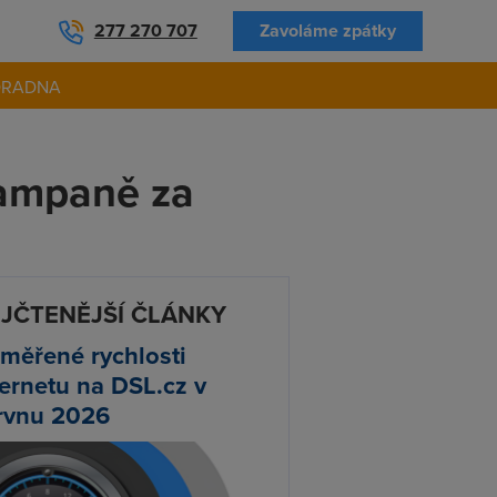
277 270 707
Zavoláme zpátky
ORADNA
kampaně za
JČTENĚJŠÍ ČLÁNKY
měřené rychlosti
ternetu na DSL.cz v
rvnu 2026