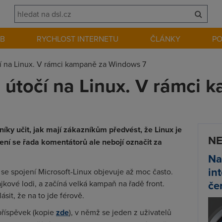
EB
RYCHLOST INTERNETU
ČLÁNKY
P
čí na Linux. V rámci kampaně za Windows 7
ě útočí na Linux. V rámci 
íky učit, jak mají zákazníkům předvést, že Linux je
NE
ení se řada komentátorů ale nebojí označit za
Na
in
se spojení Microsoft-Linux objevuje až moc často.
če
jkové lodi, a začíná velká kampaň na řadě front.
sit, že na to jde férově.
příspěvek (kopie
zde
), v němž se jeden z uživatelů