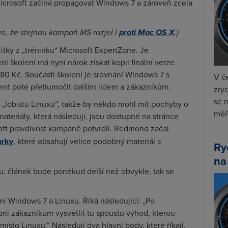
 Microsoft začíná propagovat Windows 7 a zároveň zcela
vo, že stejnou kampaň MS rozjel i
proti Mac OS X
.)
itky z „tréninku“ Microsoft ExpertZone. Je
školení má nyní nárok získat kopii finální verze
180 Kč. Součástí školení je srovnání Windows 7 s
V če
ent poté přetlumočit dalším lidem a zákazníkům.
zryc
se 
 „lobistu Linuxu“, takže by někdo mohl mít pochyby o
měře
materiály, která následují, jsou dostupné na stránce
oft pravdivost kampaně potvrdil. Redmond začal
urky
, které obsahují velice podobný materiál s
Ry
na
: článek bude poněkud delší než obvykle, tak se
ní Windows 7 a Linuxu. Říká následující: „Po
ni zákazníkům vysvětlit tu spoustu výhod, kterou
ísto Linuxu.“ Následují dva hlavní body, které říkají,