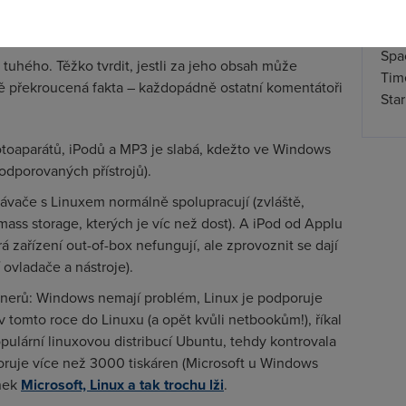
s, pak jakákoli Linuxová distribuce bude zpočátku pro
oužitelná.
Spa
o tuhého. Těžko tvrdit, jestli za jeho obsah může
Time
ě překroucená fakta – každopádně ostatní komentátoři
Star
otoaparátů, iPodů a MP3 je slabá, kdežto ve Windows
podporovaných přístrojů).
rávače s Linuxem normálně spolupracují (zvláště,
ass storage, kterých je víc než dost). A iPod od Applu
zařízení out-of-box nefungují, ale zprovoznit se dají
ovladače a nástroje).
kenerů: Windows nemají problém, Linux je podporuje
v tomto roce do Linuxu (a opět kvůli netbookům!), říkal
populární linuxovou distribucí Ubuntu, tehdy kontrovala
oruje více než 3000 tiskáren (Microsoft u Windows
ánek
Microsoft, Linux a tak trochu lži
.