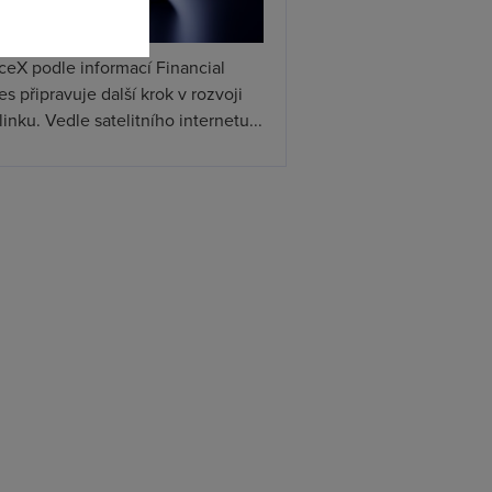
ceX podle informací Financial
s připravuje další krok v rozvoji
linku. Vedle satelitního internetu...