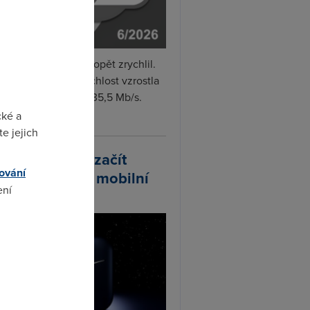
i internet v červnu opět zrychlil.
měrná naměřená rychlost vzrostla
iměsíčně o 4 % na 35,5 Mb/s.
vejte...
cké a
e jejich
arlink plánuje začít
ování
odávat vlastní mobilní
ení
ify
omto