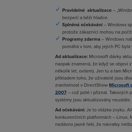
Pravidelné aktualizace
– „Window
bezpečí a běží hladce.
Splněná očekávání
– Windows spl
protože zákazníci mohou na počíta
Programy zdarma
– Windows nabí
pomáhá v tom, aby jejich PC byla 
Ad aktualizace:
Microsoft dávky aktu
naopak znamená, že když se objeví zra
několik let, ovšem). Jen tu a tam Mi
příkladem toho, že uživatelé jsou dl
zranitelnost v DirectShow
Microsoft 
2007
– což poté i přiznal. Takových p
systémy jsou aktualizovány neustále.
Ad očekávání:
Je to otázka zvyku. Al
konkurenčních platformách – Linux, M
nedávno jasně řekl, že návratky netbo