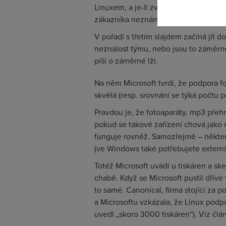
Linuxem, a je-li zvyklý jen na Window
zákazníka neznámá, a proto špatně p
V pořadí s třetím slajdem začíná jít d
neznalost týmu, nebo jsou to záměrn
píši o záměrné lži.
Na něm Microsoft tvrdí, že podpora f
skvělá (resp. srovnání se týká počtu 
Pravdou je, že fotoaparáty, mp3 přeh
pokud se takové zařízení chová jako m
funguje rovněž. Samozřejmě – některá 
(ve Windows také potřebujete externí 
Totéž Microsoft uvádí u tiskáren a s
chabě. Když se Microsoft pustil dříve 
to samé. Canonical, firma stojící za 
a Microsoftu vzkázala, že Linux podp
uvedl „skoro 3000 tiskáren“). Viz čl