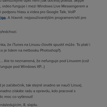
 samozřejmě opět není [tak docela] pravda. Skype
Q, video funguje i mezi Windows Live Messengerem a
 podporu hlasu a videa pro Google Talk, VoIP
iga
. A hlavně: nejpoužívanějším programem/sítí pro
 předchozí.
a, že iTunes na Linuxu člověk spustit může. To platí i
co je lidem na netbooku Photoshop?).
u... Ale to neznamená, že nefunguje pod Linuxem (což
funguje pod Windows XP...)
je začátečník, tak stejně snadno se naučí Linux),
snadno získáte radu a opravdu, kdo pracoval s
ic moc co vytknout!
následujícím, 8. slajdu.