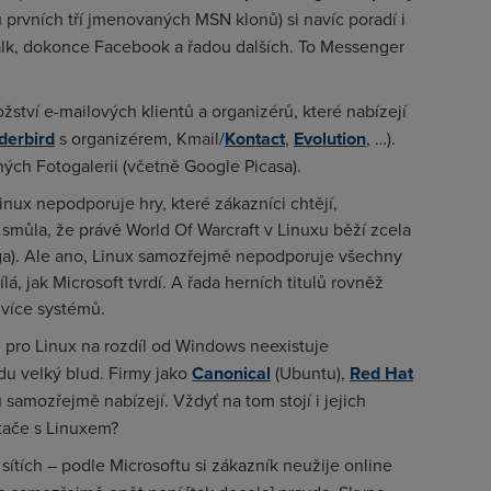
ou prvních tří jmenovaných MSN klonů) si navíc poradí i
alk, dokonce Facebook a řadou dalších. To Messenger
žství e-mailových klientů a organizérů, které nabízejí
derbird
s organizérem, Kmail/
Kontact
,
Evolution
, …).
ch Fotogalerii (včetně Google Picasa).
nux nepodporuje hry, které zákazníci chtějí,
o smůla, že právě World Of Warcraft v Linuxu běží zcela
a). Ale ano, Linux samozřejmě nepodporuje všechny
lá, jak Microsoft tvrdí. A řada herních titulů rovněž
 více systémů.
že pro Linux na rozdíl od Windows neexistuje
du velký blud. Firmy jako
Canonical
(Ubuntu),
Red Hat
samozřejmě nabízejí. Vždyť na tom stojí i jejich
ítače s Linuxem?
sítích – podle Microsoftu si zákazník neužije online