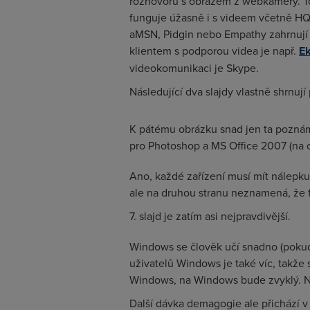
rozhovorů s obrazem z webkamery. To
funguje úžasně i s videem včetně H
aMSN, Pidgin nebo Empathy zahrnují i
klientem s podporou videa je např.
Ek
videokomunikaci je Skype.
Následující dva slajdy vlastně shrnují
K pátému obrázku snad jen ta poznámk
pro Photoshop a MS Office 2007 (na 
Ano, každé zařízení musí mít nálepk
ale na druhou stranu neznamená, že 
7. slajd je zatím asi nejpravdivější.
Windows se člověk učí snadno (pokud 
uživatelů Windows je také víc, takže 
Windows, na Windows bude zvyklý. N
Další dávka demagogie ale přichází v 