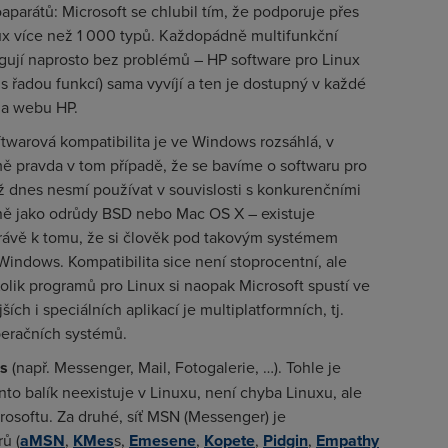
toaparátů: Microsoft se chlubil tím, že podporuje přes
nux více než 1 000 typů. Každopádně multifunkční
ungují naprosto bez problémů – HP software pro Linux
 řadou funkcí) sama vyvíjí a ten je dostupný v každé
na webu HP.
ftwarová kompatibilita je ve Windows rozsáhlá, v
ě pravda v tom případě, že se bavíme o softwaru pro
 dnes nesmí používat v souvislosti s konkurenčními
jně jako odrůdy BSD nebo Mac OS X – existuje
právě k tomu, že si člověk pod takovým systémem
indows. Kompatibilita sice není stoprocentní, ale
Kolik programů pro Linux si naopak Microsoft spustí ve
h i speciálních aplikací je multiplatformních, tj.
peračních systémů.
ls
(např. Messenger, Mail, Fotogalerie, …). Tohle je
nto balík neexistuje v Linuxu, není chyba Linuxu, ale
icrosoftu. Za druhé, síť MSN (Messenger) je
ů (
aMSN
,
KMes
s,
Emesene
,
Kopete
,
Pidgin
,
Empathy