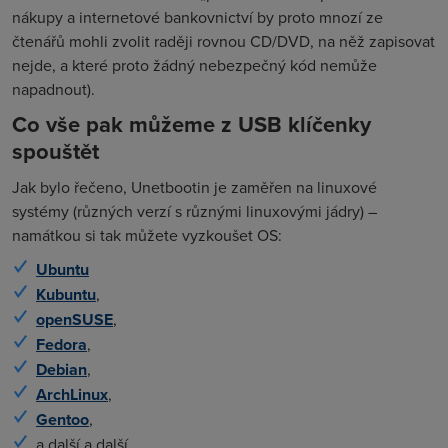
nákupy a internetové bankovnictví by proto mnozí ze
čtenářů mohli zvolit raději rovnou CD/DVD, na něž zapisovat
nejde, a které proto žádný nebezpečný kód nemůže
napadnout).
Co vše pak můžeme z USB klíčenky
spouštět
Jak bylo řečeno, Unetbootin je zaměřen na linuxové
systémy (různých verzí s různými linuxovými jádry) –
namátkou si tak můžete vyzkoušet OS:
Ubuntu
Kubuntu
,
openSUSE
,
Fedora
,
Debian
,
ArchLinux
,
Gentoo
,
a další a další…