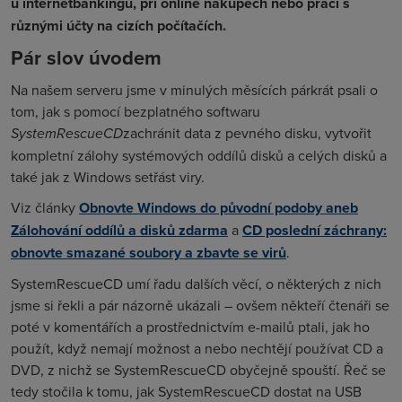
u internetbankingu, při online nákupech nebo práci s
různými účty na cizích počítačích.
Pár slov úvodem
Na našem serveru jsme v minulých měsících párkrát psali o
tom, jak s pomocí bezplatného softwaru
SystemRescueCD
zachránit data z pevného disku, vytvořit
kompletní zálohy systémových oddílů disků a celých disků a
také jak z Windows setřást viry.
Viz články
Obnovte Windows do původní podoby aneb
Zálohování oddílů a disků zdarma
a
CD poslední záchrany:
obnovte smazané soubory a zbavte se virů
.
SystemRescueCD umí řadu dalších věcí, o některých z nich
jsme si řekli a pár názorně ukázali – ovšem někteří čtenáři se
poté v komentářích a prostřednictvím e-mailů ptali, jak ho
použít, když nemají možnost a nebo nechtějí používat CD a
DVD, z nichž se SystemRescueCD obyčejně spouští. Řeč se
tedy stočila k tomu, jak SystemRescueCD dostat na USB