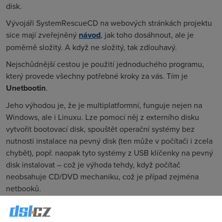
disk.
Vývojáři SystemRescueCD na webových stránkách projektu
sice mají zveřejněný
návod
, jak toho dosáhnout, ale je
poměrně složitý. A když ne složitý, tak zdlouhavý.
Nejschůdnější cestou je použití jednoduchého programu,
který provede všechny potřebné kroky za vás. Tím je
Unetbootin
.
Jeho výhodou je, že je multiplatformní, funguje nejen na
Windows, ale i Linuxu. Lze pomocí něj z externího disku
vytvořit bootovací disk, spouštět operační systémy bez
nutnosti instalace na pevný disk (ten může v počítači i zcela
chybět), popř. naopak tyto systémy z USB klíčenky na pevný
disk instalovat – což je výhoda tehdy, když počítač
neobsahuje CD/DVD mechaniku, což je případ zejména
netbooků.
Jak na to…