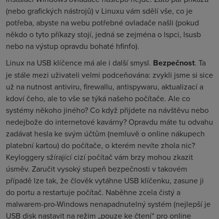
(nebo grafických nástrojů) v Linuxu vám sdělí vše, co je
potřeba, abyste na webu potřebné ovladače našli (pokud
někdo o tyto příkazy stojí, jedná se zejména o
lspci
,
lsusb
nebo na výstup opravdu bohaté
hfinfo
).
Linux na USB klíčence má ale i další smysl.
Bezpečnost
. Ta
je stále mezi uživateli velmi podceňována: zvykli jsme si sice
už na nutnost antiviru, firewallu, antispywaru, aktualizací a
kdoví čeho, ale to vše se týká našeho počítače. Ale co
systémy někoho jiného? Co když přijdete na návštěvu nebo
nedejbože do internetové kavárny? Opravdu máte tu odvahu
zadávat hesla ke svým účtům (nemluvě o online nákupech
platební kartou) do počítače, o kterém nevíte zhola nic?
Keyloggery sžírající cizí počítač vám brzy mohou zkazit
úsměv. Zaručit vysoký stupeň bezpečnosti v takovém
případě lze tak, že člověk vytáhne USB klíčenku, zasune ji
do portu a restartuje počítač. Naběhne zcela čistý a
malwarem-pro-Windows nenapadnutelný systém (nejlepší je
USB disk nastavit na režim „pouze ke čtení“ pro online