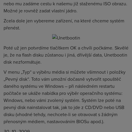
nebo mu zadáme cestu k našemu již staženému ISO obrazu.
Možné je rovněž zadat vlastní jádro.
Zcela dole jen vybereme zařízení, na které chceme systém
přenést.
Poté už jen potvrdíme tlačítkem OK a chvíli počkáme. Skvělé
je, že na flash disku zůstanou i jiná, dřívější data, Unetbootin
disk nezformátuje.
V menu „Typ“ u výběru média si můžete všimnout i položky
„Pevný disk“. Toto vám umožní dočasně vytvořit spouštěč
daného systému ve Windows – při následném restartu
počítače se ukáže nabídka pro výběr operačního systému:
Windows, nebo vámi zvolený systém. Systém lze poté na
pevný disk nainstalovat tak, jak to jde z CD/DVD nebo USB
disku (vhodné tehdy, nechcete-li se otravovat s žádným
přenosným médiem, nastavováním BIOSu apod.).
30. 10. 2009