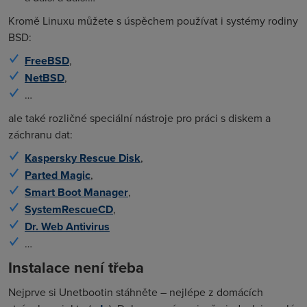
Kromě Linuxu můžete s úspěchem používat i systémy rodiny
BSD:
FreeBSD
,
NetBSD
,
…
ale také rozličné speciální nástroje pro práci s diskem a
záchranu dat:
Kaspersky Rescue Disk
,
Parted Magic
,
Smart Boot Manager
,
SystemRescueCD
,
Dr. Web Antivirus
…
Instalace není třeba
Nejprve si Unetbootin stáhněte – nejlépe z domácích