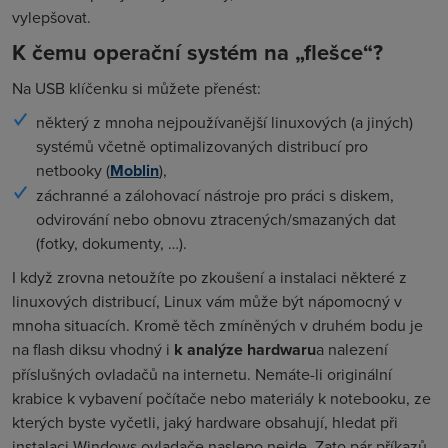
vylepšovat.
K čemu operační systém na „flešce“?
Na USB klíčenku si můžete přenést:
některý z mnoha nejpoužívanější linuxových (a jiných)
systémů včetně optimalizovaných distribucí pro
netbooky (
Moblin
),
záchranné a zálohovací nástroje pro práci s diskem,
odvirování nebo obnovu ztracených/smazaných dat
(fotky, dokumenty, …).
I když zrovna netoužíte po zkoušení a instalaci některé z
linuxových distribucí, Linux vám může být nápomocný v
mnoha situacích. Kromě těch zmíněných v druhém bodu je
na flash diksu vhodný i
k analýze hardwaru
a nalezení
příslušných ovladačů na internetu. Nemáte-li originální
krabice k vybavení počítače nebo materiály k notebooku, ze
kterých byste vyčetli, jaký hardware obsahují, hledat při
instalaci Windows ovladače naslepo nejde. Zato pár příkazů