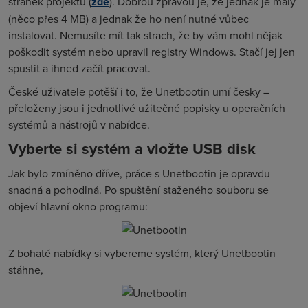
stránek projektu (
zde
). Dobrou zprávou je, že jednak je malý
(něco přes 4 MB) a jednak že ho není nutné vůbec
instalovat. Nemusíte mít tak strach, že by vám mohl nějak
poškodit systém nebo upravil registry Windows. Stačí jej jen
spustit a ihned začít pracovat.
České uživatele potěší i to, že Unetbootin umí česky –
přeloženy jsou i jednotlivé užitečné popisky u operačních
systémů a nástrojů v nabídce.
Vyberte si systém a vložte USB disk
Jak bylo zmíněno dříve, práce s Unetbootin je opravdu
snadná a pohodlná. Po spuštění staženého souboru se
objeví hlavní okno programu:
Z bohaté nabídky si vybereme systém, který Unetbootin
stáhne,