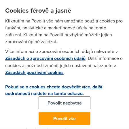
V praxi to pak vypadá tak, že připravený USB disk vložíte do
USB portu, spustíte počítač a z USB disku nastartujete daný
Cookies férově a jasně
systém (jako by šlo o pevný disk). K tomu je však potřeba
Kliknutím na Povolit vše nám umožníte použití cookies pro
povolit bootování z USB v BIOSu nebo přejít do menu, ve
funkční, analytické a marketingové účely na tomto
kterém si vyberete, z čeho chcete systém zavádět
zařízení. Kliknutím na Povolit nezbytné můžete jejich
(standardně máte na výběr pevný disk, CD/DVD, USB nebo
zpracování úplně zakázat.
disketu).
Více informací o zpracování osobních údajů naleznete v
Unetbootin obsahuje nabídku rozličných operačních
Zásadách o zpracování osobních údajů
. Další informace o
systémů – stačí si vybrat, jaký se vám líbí, a program jej sám
cookies a možnosti změnit jejich nastavení naleznete v
automaticky stáhne. Samozřejmě pokud již instalační obraz
Zásadách používání cookies
.
(ISO) máte stažený, jen zadáte k němu cestu.
Stane-li se náhodou, že vámi zvolený systém není na
Pokud se o cookies chcete dozvědět více, další
seznamu, vůbec ničemu to nevadí – prostě Unetbootin
podrobnosti najdete na tomto odkazu.
řeknete, jaký ISO soubor má použít (jinými slovy, dostupný
Povolit nezbytné
seznam systémů ukazuje ty distribuce, které sám může
stáhnout).
Povolit vše
Program je zcela zdarma a vydávaný pod licencí GPLv2,
tudíž dostupné jsou i jeho kódy, které kdokoli může dále