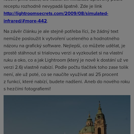
receptu rozhodně nevypadá špatně. Zde je link
http://lightroomsecrets.com/2009/08/simulated-
infrared/#more-442
.
Na závěr článku je ale stejně potřeba říci, že žádný text
nemůže posloužit k vytvoření uceleného a hodnotného
názoru na grafický software. Nejlepší, co můžete udělat, je
prostě stáhnout si trialovou verzi a vyzkoušet si na vlastní
ruku a oko, co a jak Lightroom (který je nově k dostání už ve
verzi 2.6) vlastně nabízí. Podle počtu tlačítek toho zase tolik
není, ale už poté, co se naučíte využívat asi 25 procent
z funkcí, které nabízí, budete nadšeni. Aneb do nového roku
s hezčími fotografiemi!