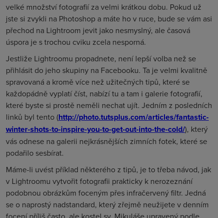
velké množství fotografií za velmi krátkou dobu. Pokud už
jste si zvykli na Photoshop a máte ho v ruce, bude se vám asi
přechod na Lightroom jevit jako nesmyslný, ale časová
úspora je s trochou cviku zcela nesporná.
Jestliže Lightroomu propadnete, není lepší volba než se
přihlásit do jeho skupiny na Facebooku. Ta je velmi kvalitně
spravovaná a kromě více než užitečných tipů, které se
každopádně vyplatí číst, nabízí tu a tam i galerie fotografií,
které byste si prostě neměli nechat ujít. Jedním z posledních
linků byl tento (
http://photo.tutsplus.com/articles/fantastic-
winter-shots-to-inspire-you-to-get-out-into-the-cold/
), který
vás odnese na galerii nejkrásnějších zimních fotek, které se
podařilo sesbírat.
Máme-li uvést příklad některého z tipů, je to třeba návod, jak
v Lightroomu vytvořit fotografii prakticky k nerozeznání
podobnou obrázkům foceným přes infračervený filtr. Jedná
se o naprostý nadstandard, který zřejmě neužijete v denním
focení příliš často, ale kostel sv. Mikuláše upravený podle