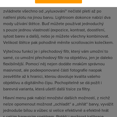
Jasným hitem Photoshopu i Lightroomu je ale štětec, kterým
zvládnete všechno od „vyluxování“ nečisté pleti až po
natření plotu na jinou barvu. Lightroom dokonce nabízí dva
mody užívání štětce. Buď můžete používat jednoduchý
s pouze jednou vlastností (expozice, kontrast, doostření,
sytost barev a další), nebo je můžete všechny kombinovat.
Velikost štětce pak pohodlně měníte scrollovacím kolečkem.
Výtečnou funkcí je i přechodový filtr, který vám umožní to
samé, co umožní přechodový filtr na objektivu, jen je daleko
flexibilnější. Pomocí něj nejen dodáte mrakům správnou
masivnost, ale podexponované části fotografie naopak
zesvětlíte až k hranici, kterou dovoluje kvalita vašeho
objektivu a digitálního čipu. Pochopitelně se dá požít i
barevná varianta, která ušetří další tisíce za filtry.
Hlavní menu pak nabízí množství dalších možností, z nichž
nelze opomenout možnost „ochladit“ a „ohřát“ barvy, vyvážit
jednoduše bílou a vůbec si velice efektivně a efektně hrát
s celým barevným spektrem. Potěší i možnost kalibrace