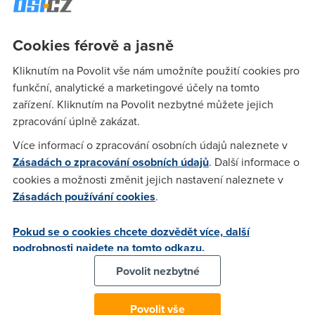
Cookies férově a jasně
Kliknutím na Povolit vše nám umožníte použití cookies pro
funkční, analytické a marketingové účely na tomto
zařízení. Kliknutím na Povolit nezbytné můžete jejich
zpracování úplně zakázat.
Více informací o zpracování osobních údajů naleznete v
Co to umí?
Zásadách o zpracování osobních údajů
. Další informace o
cookies a možnosti změnit jejich nastavení naleznete v
Pochopitelně nejdůležitější částí, kterou se Lightroom
Zásadách používání cookies
.
odlišuje od všech ostatních programů, je develop, tedy část
na úpravu fotek. Kdo někdy viděl Photoshop, podobnost
Pokud se o cookies chcete dozvědět více, další
základních funkcí mu nemůže uniknout. Naleznete zde
podrobnosti najdete na tomto odkazu.
funkci na ořezávání fotek, odstraňování červených očí,
klonovací tlačítko, které nahradí část fotky nejpodobnějším
Povolit nezbytné
kouskem, který v okolí nalezne (hodí se třeba pro retuše
obličeje nebo klidně i oblohy).
Povolit vše