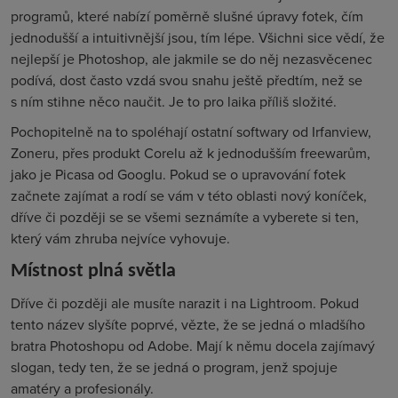
programů, které nabízí poměrně slušné úpravy fotek, čím
jednodušší a intuitivnější jsou, tím lépe. Všichni sice vědí, že
nejlepší je Photoshop, ale jakmile se do něj nezasvěcenec
podívá, dost často vzdá svou snahu ještě předtím, než se
s ním stihne něco naučit. Je to pro laika příliš složité.
Pochopitelně na to spoléhají ostatní softwary od Irfanview,
Zoneru, přes produkt Corelu až k jednodušším freewarům,
jako je Picasa od Googlu. Pokud se o upravování fotek
začnete zajímat a rodí se vám v této oblasti nový koníček,
dříve či později se se všemi seznámíte a vyberete si ten,
který vám zhruba nejvíce vyhovuje.
Místnost plná světla
Dříve či později ale musíte narazit i na Lightroom. Pokud
tento název slyšíte poprvé, vězte, že se jedná o mladšího
bratra Photoshopu od Adobe. Mají k němu docela zajímavý
slogan, tedy ten, že se jedná o program, jenž spojuje
amatéry a profesionály.