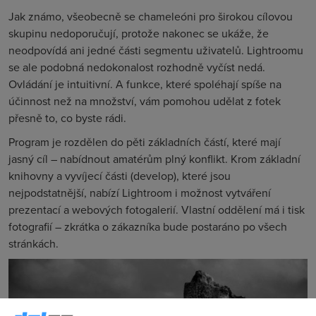
Jak známo, všeobecně se chameleóni pro širokou cílovou
skupinu nedoporučují, protože nakonec se ukáže, že
neodpovídá ani jedné části segmentu uživatelů. Lightroomu
se ale podobná nedokonalost rozhodně vyčíst nedá.
Ovládání je intuitivní. A funkce, které spoléhají spíše na
účinnost než na množství, vám pomohou udělat z fotek
přesně to, co byste rádi.
Program je rozdělen do pěti základních částí, které mají
jasný cíl – nabídnout amatérům plný konflikt. Krom základní
knihovny a vyvíjecí části (develop), které jsou
nejpodstatnější, nabízí Lightroom i možnost vytváření
prezentací a webových fotogalerií. Vlastní oddělení má i tisk
fotografií – zkrátka o zákazníka bude postaráno po všech
stránkách.