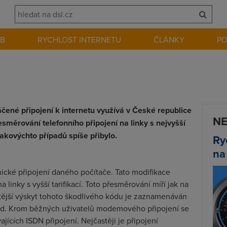
EB
RYCHLOST INTERNETU
ČLÁNKY
P
táčené připojení k internetu využívá v České republice
NE
směrování telefonního připojení na linky s nejvyšší
takovýchto případů spíše přibylo.
Ry
na
nické připojení daného počítače. Tato modifikace
inky s vyšší tarifikací. Toto přesměrování míří jak na
astější výskyt tohoto škodlivého kódu je zaznamenáván
apod. Krom běžných uživatelů modemového připojení se
jících ISDN připojení. Nejčastěji je připojení