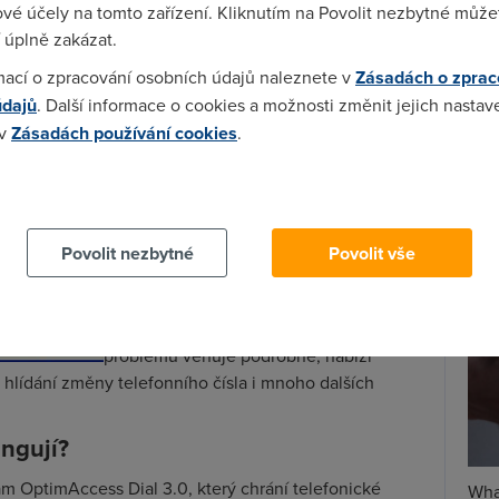
ditelném místě není. Contactel nabízí stáhnutí programu
vé účely na tomto zařízení. Kliknutím na Povolit nezbytné můžet
světlit, k čemu je tento program dobrý. Tiscali se
 úplně zakázat.
Spa
mací o zpracování osobních údajů naleznete v
Zásadách o zprac
Time
údajů
. Další informace o cookies a možnosti změnit jejich nastav
Star
 v
Zásadách používání cookies
.
Wh
 cookies chcete dozvědět více, další podrobnosti najdete na t
už
te
Povolit nezbytné
Povolit vše
problému věnuje podrobně, nabízí
 hlídání změny telefonního čísla i mnoho dalších
ngují?
m OptimAccess Dial 3.0, který chrání telefonické
Wha