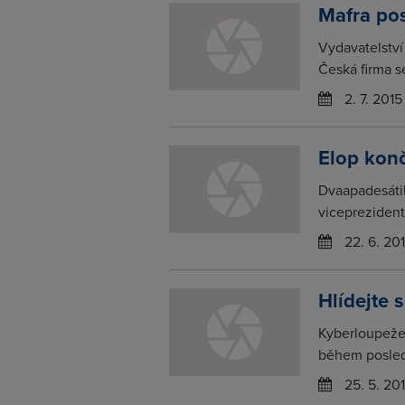
Mafra pos
Vydavatelství 
Česká firma se
2. 7. 2015
Elop konč
Dvaapadesátil
viceprezident
22. 6. 20
Hlídejte 
Kyberloupeže 
během posledn
25. 5. 20