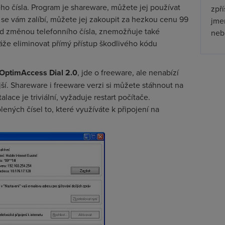
o čísla. Program je shareware, můžete jej používat
zpř
se vám zalíbí, můžete jej zakoupit za hezkou cenu 99
jmen
ed změnou telefonního čísla, znemožňuje také
nebu
áže eliminovat přímý přístup škodlivého kódu
OptimAccess Dial 2.0
, jde o freeware, ale nenabízí
ší. Shareware i freeware verzi si můžete stáhnout na
ace je triviální, vyžaduje restart počítače.
ných čísel to, které využíváte k připojení na