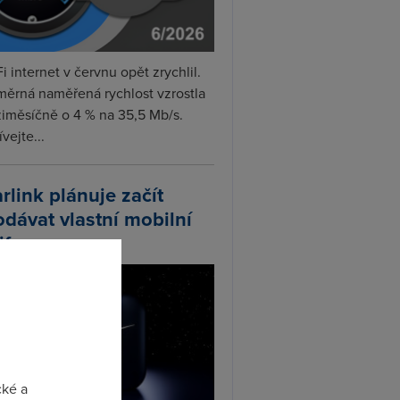
i internet v červnu opět zrychlil.
měrná naměřená rychlost vzrostla
iměsíčně o 4 % na 35,5 Mb/s.
vejte...
arlink plánuje začít
odávat vlastní mobilní
ify
cké a