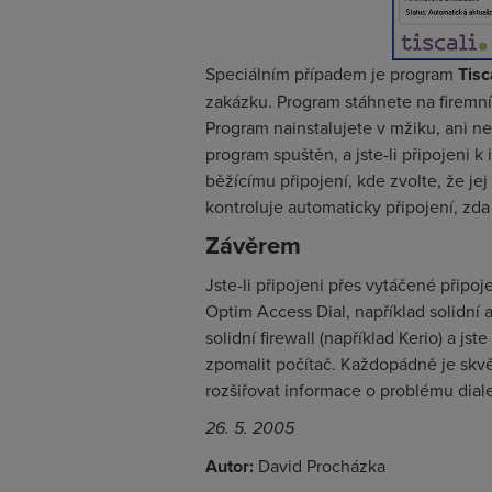
Speciálním případem je program
Tisc
zakázku. Program stáhnete na firemním
Program nainstalujete v mžiku, ani ne
program spuštěn, a jste-li připojeni k
běžícímu připojení, kde zvolte, že j
kontroluje automaticky připojení, zd
Závěrem
Jste-li připojeni přes vytáčené připoje
Optim Access Dial, například solidní a
solidní firewall (například Kerio) a j
zpomalit počítač. Každopádně je skvě
rozšiřovat informace o problému diale
26. 5. 2005
Autor:
David Procházka