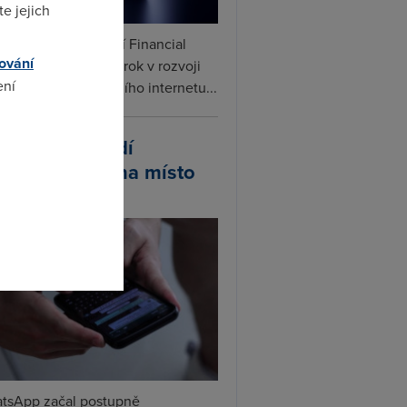
e jejich
ceX podle informací Financial
ování
s připravuje další krok v rozvoji
ení
linku. Vedle satelitního internetu...
atsApp zavádí
omto
ivatelská jména místo
lefonních čísel
tsApp začal postupně