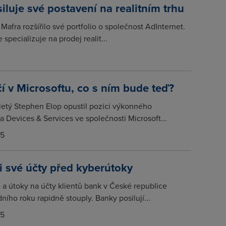
iluje své postavení na realitním trhu
Mafra rozšířilo své portfolio o společnost AdInternet.
 specializuje na prodej realit...
í v Microsoftu, co s ním bude teď?
etý Stephen Elop opustil pozici výkonného
a Devices & Services ve společnosti Microsoft...
15
si své účty před kyberútoky
a útoky na účty klientů bank v České republice
ího roku rapidně stouply. Banky posilují...
15