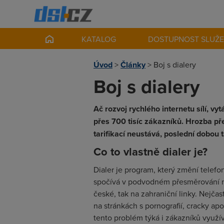
KATALOG
DOSTUPNOST SLUŽ
Úvod
>
Články
>
Boj s dialery
Boj s dialery
Ač rozvoj rychlého internetu sílí, vy
přes 700 tisíc zákazníků. Hrozba pře
tarifikací neustává, poslední dobou 
Co to vlastně dialer je?
Dialer je program, který změní telefo
spočívá v podvodném přesměrování na l
české, tak na zahraniční linky. Nejč
na stránkách s pornografií, cracky 
tento problém týká i zákazníků využíva