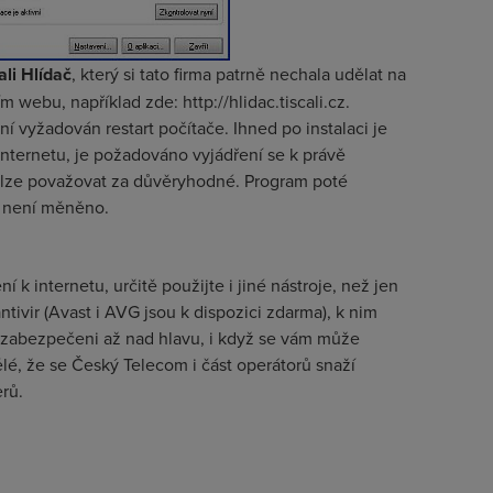
ali Hlídač
, který si tato firma patrně nechala udělat na
 webu, například zde: http://hlidac.tiscali.cz.
ní vyžadován restart počítače. Ihned po instalaci je
 internetu, je požadováno vyjádření se k právě
ej lze považovat za důvěryhodné. Program poté
a není měněno.
ní k internetu, určitě použijte i jiné nástroje, než jen
ntivir (Avast i AVG jsou k dispozici zdarma), k nim
ste zabezpečeni až nad hlavu, i když se vám může
lé, že se Český Telecom i část operátorů snaží
rů.