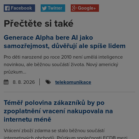
Facebook
Twitter
Google+
Přečtěte si také
Generace Alpha bere AI jako
samozřejmost, důvěřují ale spíše lidem
Pro děti narozené po roce 2010 není umělá inteligence
novinkou, ale běžnou součástí života. Nový americký
průzkum...
8. 8. 2026
telekomunikace
Téměř polovina zákazníků by po
zpoplatnění vracení nakupovala na
internetu méně
Vrácení zboží zdarma se stalo běžnou součástí
internetových obchodů. Průzkum společnosti ECDB mezi