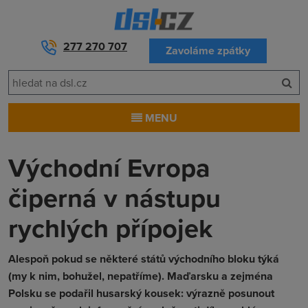
277 270 707
Zavoláme zpátky
MENU
Východní Evropa
čiperná v nástupu
rychlých přípojek
Alespoň pokud se některé států východního bloku týká
(my k nim, bohužel, nepatříme). Maďarsku a zejména
Polsku se podařil husarský kousek: výrazně posunout