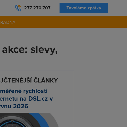
277 270 707
Zavoláme zpátky
ORADNA
akce: slevy,
JČTENĚJŠÍ ČLÁNKY
měřené rychlosti
ternetu na DSL.cz v
rvnu 2026