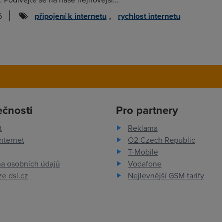
6
připojení k internetu
,
rychlost internetu
ečnosti
Pro partnery
t
Reklama
nternet
O2 Czech Republic
T-Mobile
a osobních údajů
Vodafone
e dsl.cz
Nejlevnější GSM tarify