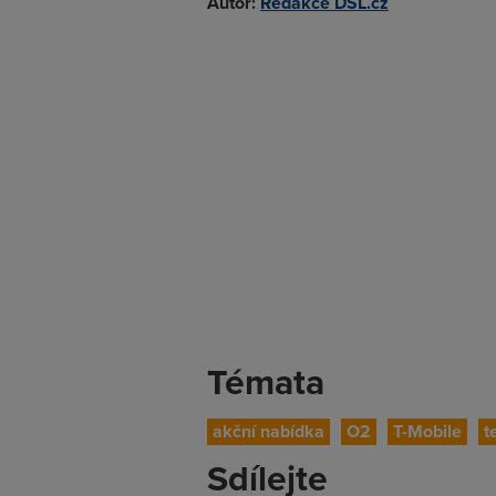
Autor:
Redakce DSL.cz
Témata
akční nabídka
O2
T-Mobile
t
Sdílejte