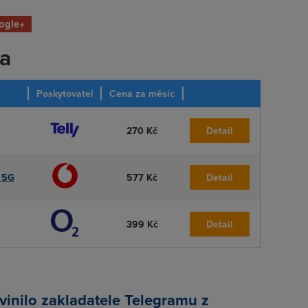
ogle+
ka
Poskytovatel
Cena za měsíc
270 Kč
Detail
o 5G
577 Kč
Detail
399 Kč
Detail
inilo zakladatele Telegramu z