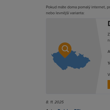
Pokud máte doma pomalý internet, prov
nebo levnější varianta:
Z
n
A
T
V
8. 11. 2025