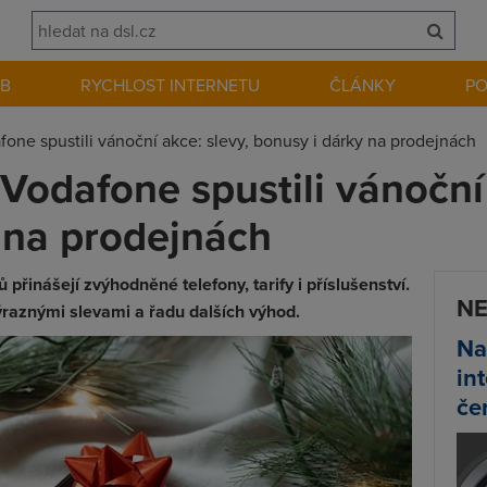
EB
RYCHLOST INTERNETU
ČLÁNKY
P
fone spustili vánoční akce: slevy, bonusy i dárky na prodejnách
Vodafone spustili vánoční 
 na prodejnách
inášejí zvýhodněné telefony, tarify i příslušenství.
NE
ýraznými slevami a řadu dalších výhod.
Na
in
če