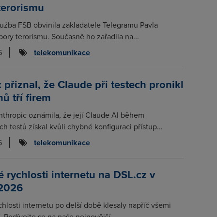
terorismu
lužba FSB obvinila zakladatele Telegramu Pavla
ory terorismu. Současně ho zařadila na...
6
telekomunikace
 přiznal, že Claude při testech pronikl
ů tří firem
thropic oznámila, že její Claude AI během
 testů získal kvůli chybné konfiguraci přístup...
6
telekomunikace
rychlosti internetu na DSL.cz v
 2026
chlosti internetu po delší době klesaly napříč všemi
. Podívejte se na naše nejnovější...