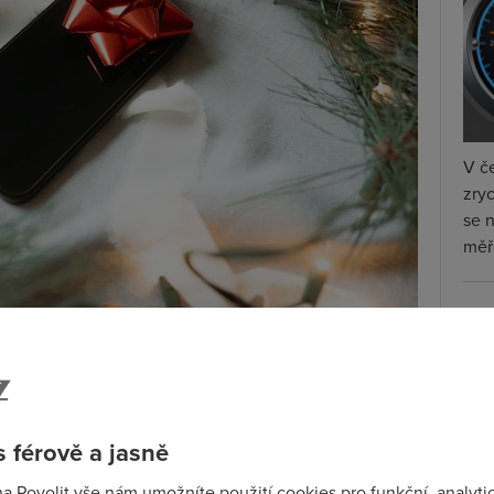
V če
zryc
se 
měře
Ry
ile a Vodafone
– už spustili své vánoční nabídky.
na
 na slevy na hardware, akční tarify a digitální
stí rozložit doplatek do 36 splátek bez navýšení.
 férově a jasně
aci Moje O2 a nové balíčky 5G telefon + tablet + lokátor
modely podporují 5G, protože O2 už starší 4G telefony
na Povolit vše nám umožníte použití cookies pro funkční, analyti