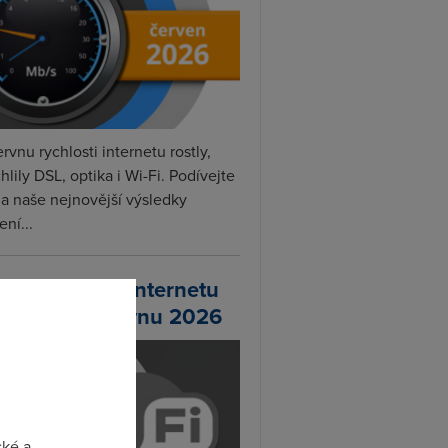
rvnu rychlosti internetu rostly,
hlily DSL, optika i Wi-Fi. Podívejte
na naše nejnovější výsledky
ní...
chlosti Wi-Fi internetu
 DSL.cz v červnu 2026
cké a