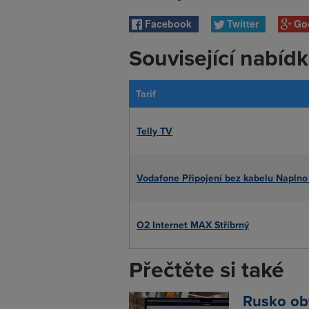
Facebook
Twitter
Go
Související nabíd
Tarif
Telly TV
Vodafone Připojení bez kabelu Napln
O2 Internet MAX Stříbrný
Přečtěte si také
Rusko obv