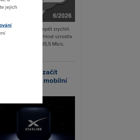
e jejich
ování
i internet v červnu opět zrychlil.
ení
měrná naměřená rychlost vzrostla
iměsíčně o 4 % na 35,5 Mb/s.
vejte...
omto
arlink plánuje začít
odávat vlastní mobilní
ify