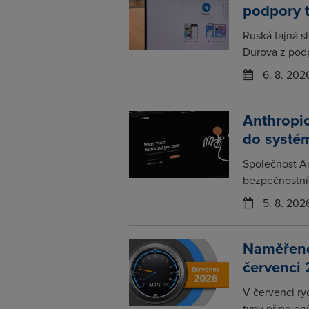
podpory 
Ruská tajná s
Durova z podp
6. 8. 202
Anthropic
do systém
Společnost An
bezpečnostních
5. 8. 202
Naměřené 
červenci
V červenci ry
typy připojení