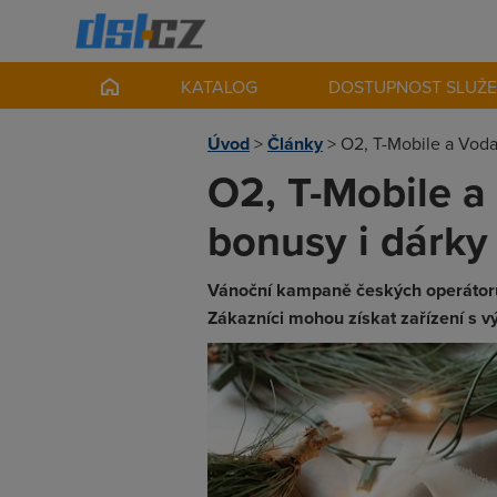
KATALOG
DOSTUPNOST SLUŽ
Úvod
>
Články
>
O2, T-Mobile a Voda
O2, T-Mobile a 
bonusy i dárky
Vánoční kampaně českých operátorů př
Zákazníci mohou získat zařízení s v