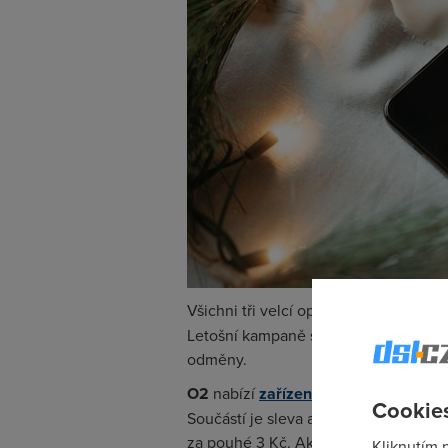
Všichni tři velcí operátoři –
O2, T-Mob
Letošní kampaně se zaměřují především
odměny.
O2
nabízí
zařízení už od 1 Kč
s možno
Cookies
Součástí je sleva až 5 000 Kč v aplik
za pouhé 3 Kč. Akce přitom platí na 
Kliknutím 