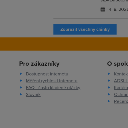
4. 8. 202
Zobrazit všechny články
Pro zákazníky
O spol
Dostupnost internetu
Kontak
Měření rychlosti internetu
ADSL I
FAQ - často kladené otázky
Kariéra
Slovník
Ochran
Recenz