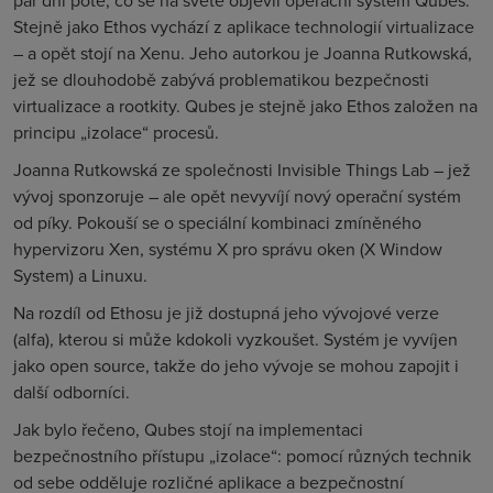
pár dní poté, co se na světě objevil operační systém Qubes.
Stejně jako Ethos vychází z aplikace technologií virtualizace
– a opět stojí na Xenu. Jeho autorkou je Joanna Rutkowská,
jež se dlouhodobě zabývá problematikou bezpečnosti
virtualizace a rootkity. Qubes je stejně jako Ethos založen na
principu „izolace“ procesů.
Joanna Rutkowská ze společnosti Invisible Things Lab – jež
vývoj sponzoruje – ale opět nevyvíjí nový operační systém
od píky. Pokouší se o speciální kombinaci zmíněného
hypervizoru Xen, systému X pro správu oken (X Window
System) a Linuxu.
Na rozdíl od Ethosu je již dostupná jeho vývojové verze
(alfa), kterou si může kdokoli vyzkoušet. Systém je vyvíjen
jako open source, takže do jeho vývoje se mohou zapojit i
další odborníci.
Jak bylo řečeno, Qubes stojí na implementaci
bezpečnostního přístupu „izolace“: pomocí různých technik
od sebe odděluje rozličné aplikace a bezpečnostní