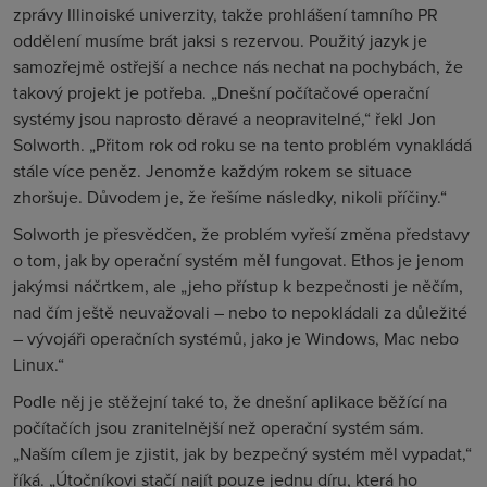
zprávy Illinoiské univerzity, takže prohlášení tamního PR
oddělení musíme brát jaksi s rezervou. Použitý jazyk je
samozřejmě ostřejší a nechce nás nechat na pochybách, že
takový projekt je potřeba. „Dnešní počítačové operační
systémy jsou naprosto děravé a neopravitelné,“ řekl Jon
Solworth. „Přitom rok od roku se na tento problém vynakládá
stále více peněz. Jenomže každým rokem se situace
zhoršuje. Důvodem je, že řešíme následky, nikoli příčiny.“
Solworth je přesvědčen, že problém vyřeší změna představy
o tom, jak by operační systém měl fungovat. Ethos je jenom
jakýmsi náčrtkem, ale „jeho přístup k bezpečnosti je něčím,
nad čím ještě neuvažovali – nebo to nepokládali za důležité
– vývojáři operačních systémů, jako je Windows, Mac nebo
Linux.“
Podle něj je stěžejní také to, že dnešní aplikace běžící na
počítačích jsou zranitelnější než operační systém sám.
„Naším cílem je zjistit, jak by bezpečný systém měl vypadat,“
říká. „Útočníkovi stačí najít pouze jednu díru, která ho