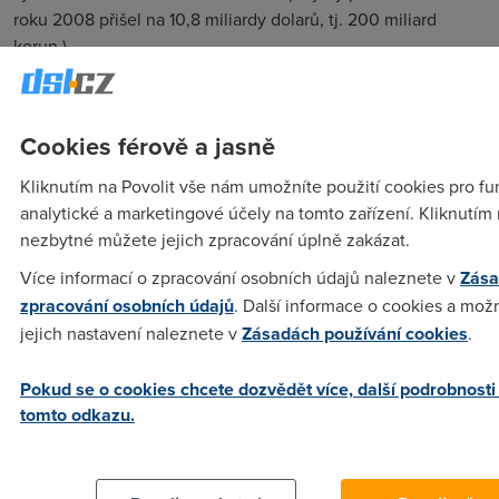
roku 2008 přišel na 10,8 miliardy dolarů, tj. 200 miliard
korun.)
Profesor Solworth dále podotýká, že ještě větší problém a
větší náklady by byly spojeny s vývojem aplikací. „To je je
jeden z důvodů, proč pokusy o nové operační systémy
Cookies férově a jasně
skončily neúspěchem.“
Kliknutím na Povolit vše nám umožníte použití cookies pro fu
Potíž s novými operačními systémy a aplikacemi Solworth
analytické a marketingové účely na tomto zařízení. Kliknutím 
demonstruje na známém začarovaném kruhu, na tom, co on
nezbytné můžete jejich zpracování úplně zakázat.
sám nazývá „aplikační pastí“: „Nový operační systém si
Více informací o zpracování osobních údajů naleznete v
Zása
nezíská uživatele, protože pro takový operační systém
zpracování osobních údajů
. Další informace o cookies a mož
neexistují aplikace; a nikdo takové aplikace nebude psát,
jejich nastavení naleznete v
Zásadách používání cookies
.
protože systém nikdo nepoužívá.“
Cestou ven z těchto problémů jsou (nejen) podle něj
Pokud se o cookies chcete dozvědět více, další podrobnosti
virtuální stroje, virtualizační systémy – hypervizory. Ty
tomto odkazu.
nejsou ničím novým a virtualizaci na základní úrovni zná i
dost pokročilejších domácích uživatelů. Hypervizory
umožňují spouštět souběžně několik operačních systémů,