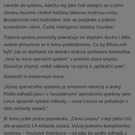
zavede do sytému, kdežto my jako lidé starající se o jeho
obranu musíme chránit každou takovou možnou cestu.
Bezpečnost není kolbištěm, kde se potýkáte s jedním
konkrétním cílem. Čelíte inteligenci dalšího člověka.“
Tisková zpráva univerzity pokračuje ve stejném duchu i dále,
ovšem přesuňme se k tomu podstatnému. Co by Ethos měl
být? Jak se dočteme na domácí stránce profesora Solwortha,
„není to nový operační systém“ v pravém slova smyslu.
Důvod je zřejmý: velké náklady na vývoj a „aplikační past“.
Solworth to komentuje slovy:
„Vývoj operačního systému je enormně náročný a drahý.
Podle odhadů jsou i s 'bezplatnými' operačními systémy jako
Linux spojené vysoké náklady – cena Linuxu se pohybuje v
řádu miliardy dolarů.“
(K tomu ještě jedna poznámka: „Cena Linuxu“ coby jádra činí
dle propočtů 1,4 miliardy dolarů. Vývoj jednoho kompletního
systému – linuxové distribuce – od píky by podle odhadů z