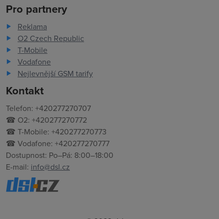
Pro partnery
Reklama
O2 Czech Republic
T-Mobile
Vodafone
Nejlevnější GSM tarify
Kontakt
Telefon: +420277270707
☎ O2: +420277270772
☎ T-Mobile: +420277270773
☎ Vodafone: +420277270777
Dostupnost: Po–Pá: 8:00–18:00
E-mail:
info@dsl.cz