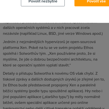
Povolit nezbytné
Povolit vše
přičemž jednotlivé systémy jsou od sebe odděleny.
Nejznámějším způsobem virtualizace je spouštění
virtuálního stroje nad běžícím operačním systémem –
například v prostředí Windows si můžete spustit několik
dalších operačních systémů a v nich pracovat zcela
nezávisle (například Linux, BSD, jiné verze Windows apod.)
Jedním z nejznámějších hypervizorů je open-sourcová
platforma Xen. Právě na tu se ve svém projektu Ethos
spoléhá i Solworthův tým. „Xen používáme proto, že si
myslíme, že jde o dobrou bezpečnostní architekturu, na
které se operační systém vyplatí stavět.“
Detaily o přístupu Solwortha k novému OS však chybí. Z
tiskové zprávy a dalších dostupných úryvků je zřejmé jen to,
že Ethos bude představovat propojený Xen a paralelně
běžící systémy (podle typu spouštěné aplikace). Hry nebo i
jiné populární aplikace („staršího typu“) by měly normálně
běžet, ovšem speciální aplikace určené pro online
bankovnictví nebo další citlivé transakce poběží odděleně v