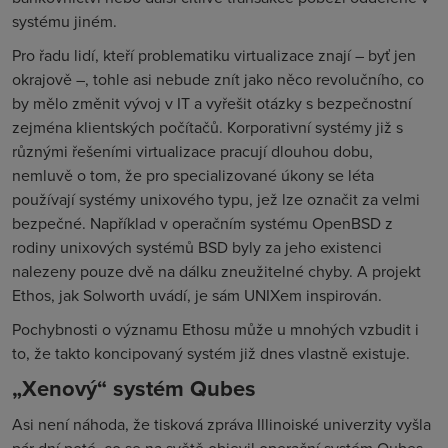
systému jiném.
Pro řadu lidí, kteří problematiku virtualizace znají – byť jen
okrajově –, tohle asi nebude znít jako něco revolučního, co
by mělo změnit vývoj v IT a vyřešit otázky s bezpečnostní
zejména klientských počítačů. Korporativní systémy již s
různými řešeními virtualizace pracují dlouhou dobu,
nemluvě o tom, že pro specializované úkony se léta
používají systémy unixového typu, jež lze označit za velmi
bezpečné. Například v operačním systému OpenBSD z
rodiny unixových systémů BSD byly za jeho existenci
nalezeny pouze dvě na dálku zneužitelné chyby. A projekt
Ethos, jak Solworth uvádí, je sám UNIXem inspirován.
Pochybnosti o významu Ethosu může u mnohých vzbudit i
to, že takto koncipovaný systém již dnes vlastně existuje.
„Xenový“ systém Qubes
Asi není náhoda, že tisková zpráva Illinoiské univerzity vyšla