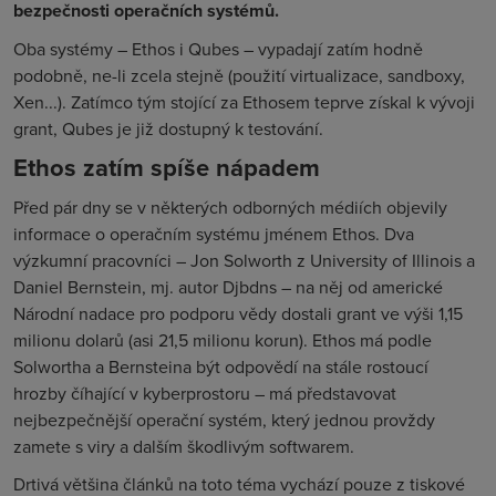
bezpečnosti operačních systémů.
Oba systémy – Ethos i Qubes – vypadají zatím hodně
podobně, ne-li zcela stejně (použití virtualizace, sandboxy,
Xen...). Zatímco tým stojící za Ethosem teprve získal k vývoji
grant, Qubes je již dostupný k testování.
Ethos zatím spíše nápadem
Před pár dny se v některých odborných médiích objevily
informace o operačním systému jménem
Ethos
. Dva
výzkumní pracovníci – Jon Solworth z University of Illinois a
Daniel Bernstein, mj. autor Djbdns – na něj od americké
Národní nadace pro podporu vědy dostali grant ve výši 1,15
milionu dolarů (asi 21,5 milionu korun). Ethos má podle
Solwortha a Bernsteina být odpovědí na stále rostoucí
hrozby číhající v kyberprostoru – má představovat
nejbezpečnější operační systém, který jednou provždy
zamete s viry a dalším škodlivým softwarem.
Drtivá většina článků na toto téma vychází pouze z tiskové