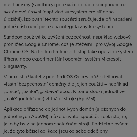
mechanismy (sandboxy) používá i pro řadu komponent na
systémové úrovni (například subsystém pro síť nebo
úložiště). Izolování těchto součástí zaručuje, že při napadení
jedné části není postižena integrita zbytku systému.
Sandbox používá ke zvýšení bezpečnosti například webový
prohlížeč Google Chrome, což je stěžejní i pro vývoj Google
Chrome OS. Na těchto technikách stojí také operační systém
iPhonu nebo experimentální operační systém Microsoft
Singularity.
V praxi si uživatel v prostředí OS Qubes může definovat
vlastní bezpečnostní domény dle jejich použití – například
„práce“, „banka“, „zábava“ apod. K tomu slouží jednotlivé
„malé“ (odlehčené) virtuální stroje (AppVM).
Aplikace přiřazené do jednotlivých domén (uložených do
jednotlivých AppVM) může uživatel spouštět zcela stejně,
jako by byly na jednom společném stroji. Podstatné ovšem
je, že tyto běžící aplikace jsou od sebe odděleny.