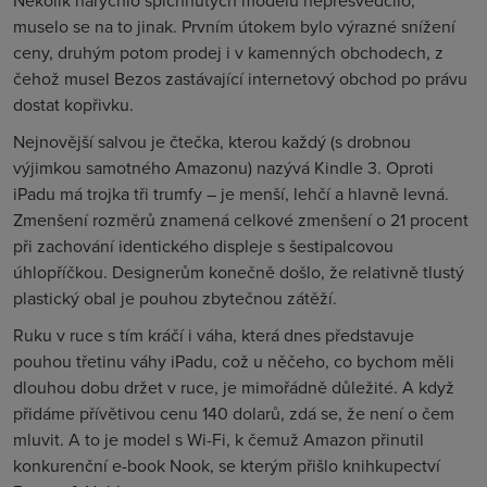
Několik narychlo spíchnutých modelů nepřesvědčilo,
muselo se na to jinak. Prvním útokem bylo výrazné snížení
ceny, druhým potom prodej i v kamenných obchodech, z
čehož musel Bezos zastávající internetový obchod po právu
dostat kopřivku.
Nejnovější salvou je čtečka, kterou každý (s drobnou
výjimkou samotného Amazonu) nazývá Kindle 3. Oproti
iPadu má trojka tři trumfy – je menší, lehčí a hlavně levná.
Zmenšení rozměrů znamená celkové zmenšení o 21 procent
při zachování identického displeje s šestipalcovou
úhlopříčkou. Designerům konečně došlo, že relativně tlustý
plastický obal je pouhou zbytečnou zátěží.
Ruku v ruce s tím kráčí i váha, která dnes představuje
pouhou třetinu váhy iPadu, což u něčeho, co bychom měli
dlouhou dobu držet v ruce, je mimořádně důležité. A když
přidáme přívětivou cenu 140 dolarů, zdá se, že není o čem
mluvit. A to je model s Wi-Fi, k čemuž Amazon přinutil
konkurenční e-book Nook, se kterým přišlo knihkupectví