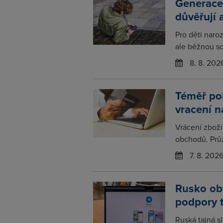
Generace
důvěřují 
Pro děti naro
ale běžnou so
8. 8. 202
Téměř po
vracení 
Vrácení zboží
obchodů. Prů
7. 8. 202
Rusko obv
podpory 
Ruská tajná s