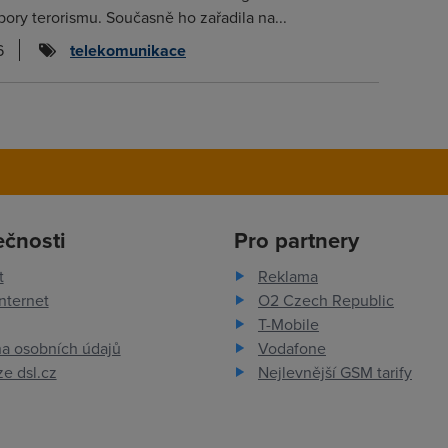
ory terorismu. Současně ho zařadila na...
6
telekomunikace
ečnosti
Pro partnery
t
Reklama
nternet
O2 Czech Republic
T-Mobile
a osobních údajů
Vodafone
e dsl.cz
Nejlevnější GSM tarify