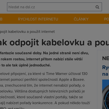
EB
RYCHLOST INTERNETU
ČLÁNKY
P
dpojit kabelovku a použít internet
tak odpojit kabelovku a pou
antazie současné doby. Na jedné straně není divu,
NE
kem rostou, internet přitom nabízí stále větší
 to ale tak úplně jednoduché.
Ry
na
abelové připojení, za které si Time Warner účtoval 130
internet pomocí periférií společností Apple a Boxee.
na, znechucená tím, že internet nenabízí pořady, o
kabelovku. Většina dostupných televizních pořadů je
lečností, které současně vlastní portály, takže se
ají) nabízet pořady konkurence. A pokud někdo touží
HBO, má smůlu.