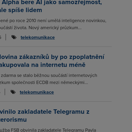
 Alpha bere AI jako samozřejmost,
ale spíše lidem
zené po roce 2010 není umělá inteligence novinkou,
učástí života. Nový americký průzkum...
6
telekomunikace
lovina zákazníků by po zpoplatnění
nakupovala na internetu méně
 zdarma se stalo běžnou součástí internetových
zkum společnosti ECDB mezi německými...
6
telekomunikace
inilo zakladatele Telegramu z
terorismu
lužba FSB obvinila zakladatele Telegramu Pavla