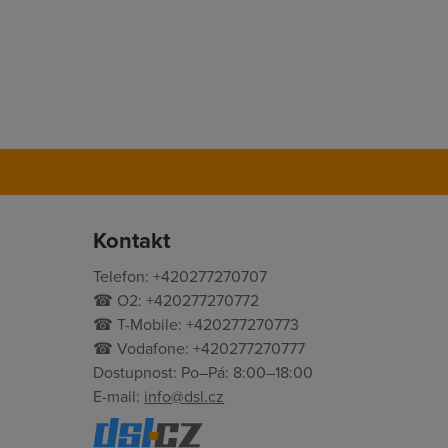
Kontakt
Telefon: +420277270707
☎ O2: +420277270772
☎ T-Mobile: +420277270773
☎ Vodafone: +420277270777
Dostupnost: Po–Pá: 8:00–18:00
E-mail:
info@dsl.cz