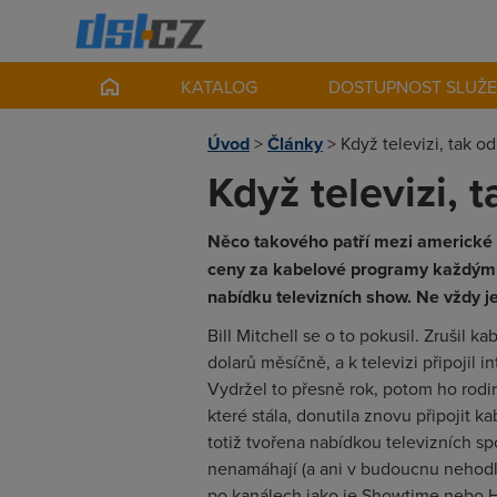
KATALOG
DOSTUPNOST SLUŽ
Úvod
>
Články
>
Když televizi, tak o
Když televizi, 
Něco takového patří mezi americké f
ceny za kabelové programy každým ro
nabídku televizních show. Ne vždy je
Bill Mitchell se o to pokusil. Zrušil k
dolarů měsíčně, a k televizi připojil 
Vydržel to přesně rok, potom ho rodi
které stála, donutila znovu připojit 
totiž tvořena nabídkou televizních spo
nenamáhají (a ani v budoucnu nehodl
po kanálech jako je Showtime nebo 