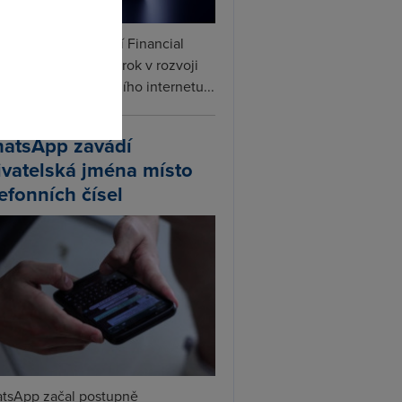
omto
ceX podle informací Financial
s připravuje další krok v rozvoji
linku. Vedle satelitního internetu...
atsApp zavádí
ivatelská jména místo
lefonních čísel
tsApp začal postupně