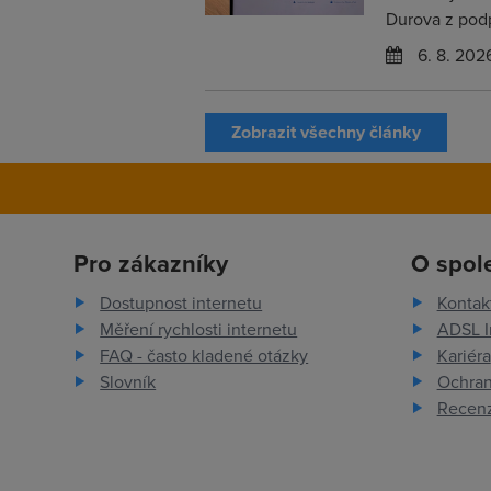
Durova z podp
6. 8. 202
Zobrazit všechny články
Pro zákazníky
O spol
Dostupnost internetu
Kontak
Měření rychlosti internetu
ADSL I
FAQ - často kladené otázky
Kariéra
Slovník
Ochran
Recenz