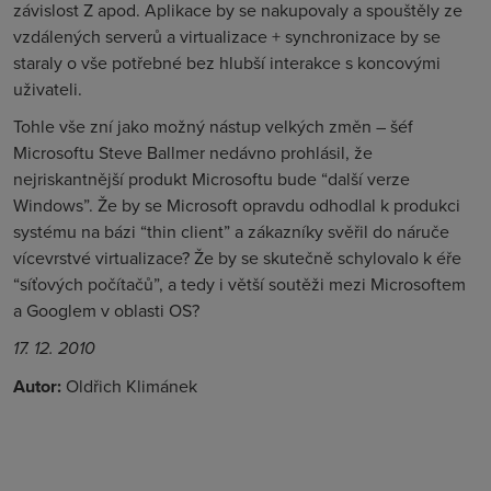
závislost Z apod. Aplikace by se nakupovaly a spouštěly ze
vzdálených serverů a virtualizace + synchronizace by se
staraly o vše potřebné bez hlubší interakce s koncovými
uživateli.
Tohle vše zní jako možný nástup velkých změn – šéf
Microsoftu Steve Ballmer nedávno prohlásil, že
nejriskantnější produkt Microsoftu bude “další verze
Windows”. Že by se Microsoft opravdu odhodlal k produkci
systému na bázi “thin client” a zákazníky svěřil do náruče
vícevrstvé virtualizace? Že by se skutečně schylovalo k éře
“síťových počítačů”, a tedy i větší soutěži mezi Microsoftem
a Googlem v oblasti OS?
17. 12. 2010
Autor:
Oldřich Klimánek