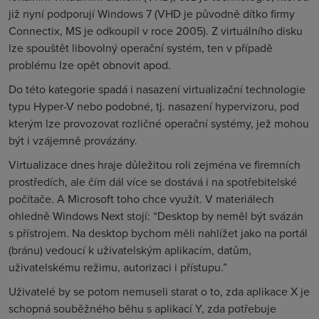
již nyní podporují Windows 7 (VHD je původně dítko firmy
Connectix, MS je odkoupil v roce 2005). Z virtuálního disku
lze spouštět libovolný operační systém, ten v případě
problému lze opět obnovit apod.
Do této kategorie spadá i nasazení virtualizační technologie
typu Hyper-V nebo podobné, tj. nasazení hypervizoru, pod
kterým lze provozovat rozličné operační systémy, jež mohou
být i vzájemně provázány.
Virtualizace dnes hraje důležitou roli zejména ve firemních
prostředích, ale čím dál více se dostává i na spotřebitelské
počítače. A Microsoft toho chce využít. V materiálech
ohledně Windows Next stojí: “Desktop by neměl být svázán
s přístrojem. Na desktop bychom měli nahlížet jako na portál
(bránu) vedoucí k uživatelským aplikacím, datům,
uživatelskému režimu, autorizaci i přístupu.”
Uživatelé by se potom nemuseli starat o to, zda aplikace X je
schopná souběžného běhu s aplikací Y, zda potřebuje