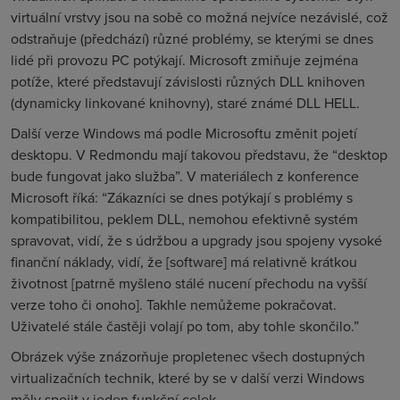
virtuální vrstvy jsou na sobě co možná nejvíce nezávislé, což
odstraňuje (předchází) různé problémy, se kterými se dnes
lidé při provozu PC potýkají. Microsoft zmiňuje zejména
potíže, které představují závislosti různých DLL knihoven
(dynamicky linkované knihovny), staré známé DLL HELL.
Další verze Windows má podle Microsoftu změnit pojetí
desktopu. V Redmondu mají takovou představu, že “desktop
bude fungovat jako služba”. V materiálech z konference
Microsoft říká: “Zákazníci se dnes potýkají s problémy s
kompatibilitou, peklem DLL, nemohou efektivně systém
spravovat, vidí, že s údržbou a upgrady jsou spojeny vysoké
finanční náklady, vidí, že [software] má relativně krátkou
životnost [patrně myšleno stálé nucení přechodu na vyšší
verze toho či onoho]. Takhle nemůžeme pokračovat.
Uživatelé stále častěji volají po tom, aby tohle skončilo.”
Obrázek výše znázorňuje propletenec všech dostupných
virtualizačních technik, které by se v další verzi Windows
měly spojit v jeden funkční celek.