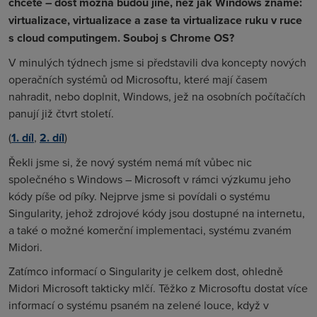
chcete – dost možná budou jiné, než jak Windows známe:
virtualizace, virtualizace a zase ta virtualizace ruku v ruce
s cloud computingem. Souboj s Chrome OS?
V minulých týdnech jsme si představili dva koncepty nových
operačních systémů od Microsoftu, které mají časem
nahradit, nebo doplnit, Windows, jež na osobních počítačích
panují již čtvrt století.
(
1. díl
,
2. díl
)
Řekli jsme si, že nový systém nemá mít vůbec nic
společného s Windows – Microsoft v rámci výzkumu jeho
kódy píše od píky. Nejprve jsme si povídali o systému
Singularity, jehož zdrojové kódy jsou dostupné na internetu,
a také o možné komerční implementaci, systému zvaném
Midori.
Zatímco informací o Singularity je celkem dost, ohledně
Midori Microsoft takticky mlčí. Těžko z Microsoftu dostat více
informací o systému psaném na zelené louce, když v