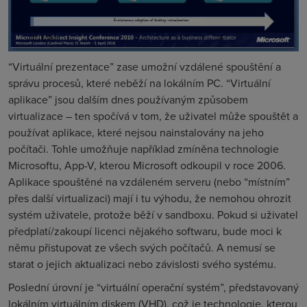
“Virtuální prezentace” zase umožní vzdálené spouštění a
správu procesů, které neběží na lokálním PC. “Virtuální
aplikace” jsou dalším dnes používaným způsobem
virtualizace – ten spočívá v tom, že uživatel může spouštět a
používat aplikace, které nejsou nainstalovány na jeho
počítači. Tohle umožňuje například zmíněna technologie
Microsoftu, App-V, kterou Microsoft odkoupil v roce 2006.
Aplikace spouštěné na vzdáleném serveru (nebo “místním”
přes další virtualizaci) mají i tu výhodu, že nemohou ohrozit
systém uživatele, protože běží v sandboxu. Pokud si uživatel
předplatí/zakoupí licenci nějakého softwaru, bude moci k
němu přistupovat ze všech svých počítačů. A nemusí se
starat o jejich aktualizaci nebo závislosti svého systému.
Poslední úrovní je “virtuální operační systém”, představovaný
lokálním virtuálním diskem (VHD), což je technologie, kterou