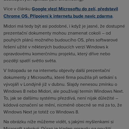
Více v článku
Google vlezl Microsoftu do zelí, představil
Chrome OS. Připojení k internetu bude navíc zdarma
.
Midori má tedy být asi podobné, i když je jasné, že dostupné
prezentační dokumenty mohou znamenat cokoli – od
pouhých plánů možného budoucího OS, přes softwarové
řešení užité v některých budoucích verzí Windows k
opravdovému komerčnímu projektu, který dříve nebo
později spatří světlo světa.
V listopadu se na internetu objevily další prezentační
dokumenty z Microsoftu, které firma použila při setkání s
vývojáři v Londýně již v dubnu. Slajdy nenesou zmínku o
Windows 8 nebo Midori, ale používají termín Windows Next.
To, jak se dalšímu systému přezdívá, není nijak důležité –
kódová označení se mění, nicméně obecně se má za to, že
Windows Next je totéž co Windows 8.
Na obrázku níže můžeme vidět, s jakými myšlenkami si
Microsoft zahrává. Důraz je kladen opravdu na použití