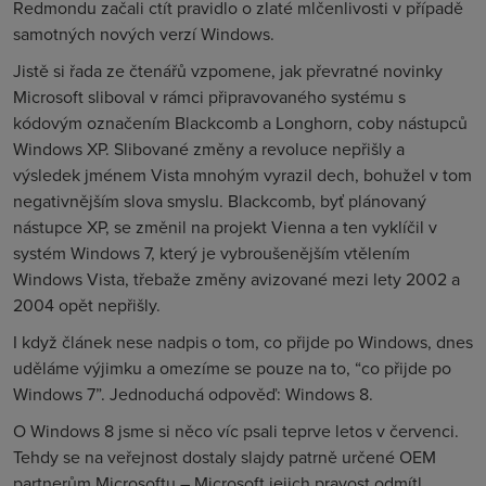
Redmondu začali ctít pravidlo o zlaté mlčenlivosti v případě
samotných nových verzí Windows.
Jistě si řada ze čtenářů vzpomene, jak převratné novinky
Microsoft sliboval v rámci připravovaného systému s
kódovým označením Blackcomb a Longhorn, coby nástupců
Windows XP. Slibované změny a revoluce nepřišly a
výsledek jménem Vista mnohým vyrazil dech, bohužel v tom
negativnějším slova smyslu. Blackcomb, byť plánovaný
nástupce XP, se změnil na projekt Vienna a ten vyklíčil v
systém Windows 7, který je vybroušenějším vtělením
Windows Vista, třebaže změny avizované mezi lety 2002 a
2004 opět nepřišly.
I když článek nese nadpis o tom, co přijde po Windows, dnes
uděláme výjimku a omezíme se pouze na to, “co přijde po
Windows 7”. Jednoduchá odpověď: Windows 8.
O Windows 8 jsme si něco víc psali teprve letos v červenci.
Tehdy se na veřejnost dostaly slajdy patrně určené OEM
partnerům Microsoftu – Microsoft jejich pravost odmítl