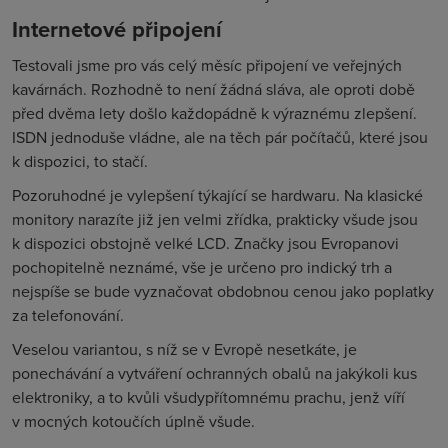
Internetové připojení
Testovali jsme pro vás celý měsíc připojení ve veřejných
kavárnách. Rozhodně to není žádná sláva, ale oproti době
před dvěma lety došlo každopádně k výraznému zlepšení.
ISDN jednoduše vládne, ale na těch pár počítačů, které jsou
k dispozici, to stačí.
Pozoruhodné je vylepšení týkající se hardwaru. Na klasické
monitory narazíte již jen velmi zřídka, prakticky všude jsou
k dispozici obstojně velké LCD. Značky jsou Evropanovi
pochopitelně neznámé, vše je určeno pro indický trh a
nejspíše se bude vyznačovat obdobnou cenou jako poplatky
za telefonování.
Veselou variantou, s níž se v Evropě nesetkáte, je
ponechávání a vytváření ochranných obalů na jakýkoli kus
elektroniky, a to kvůli všudypřítomnému prachu, jenž víří
v mocných kotoučích úplně všude.