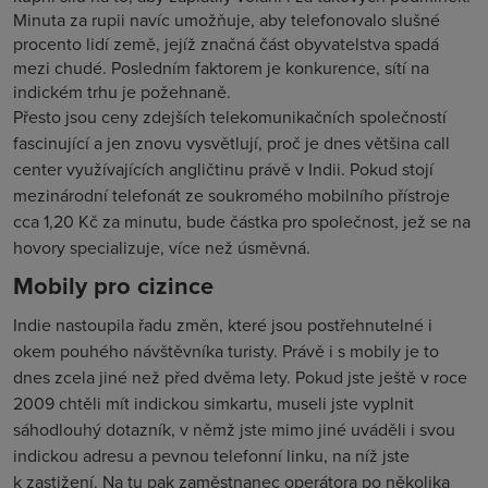
Minuta za rupii navíc umožňuje, aby telefonovalo slušné
procento lidí země, jejíž značná část obyvatelstva spadá
mezi chudé. Posledním faktorem je konkurence, sítí na
indickém trhu je požehnaně.
Přesto jsou ceny zdejších telekomunikačních společností
fascinující a jen znovu vysvětlují, proč je dnes většina call
center využívajících angličtinu právě v Indii. Pokud stojí
mezinárodní telefonát ze soukromého mobilního přístroje
cca 1,20 Kč za minutu, bude částka pro společnost, jež se na
hovory specializuje, více než úsměvná.
Mobily pro cizince
Indie nastoupila řadu změn, které jsou postřehnutelné i
okem pouhého návštěvníka turisty. Právě i s mobily je to
dnes zcela jiné než před dvěma lety. Pokud jste ještě v roce
2009 chtěli mít indickou simkartu, museli jste vyplnit
sáhodlouhý dotazník, v němž jste mimo jiné uváděli i svou
indickou adresu a pevnou telefonní linku, na níž jste
k zastižení. Na tu pak zaměstnanec operátora po několika