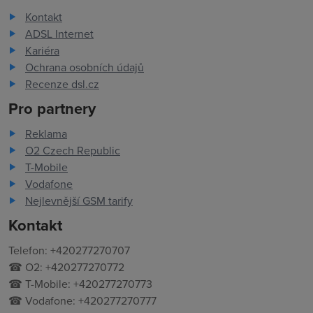
Kontakt
ADSL Internet
Kariéra
Ochrana osobních údajů
Recenze dsl.cz
Pro partnery
Reklama
O2 Czech Republic
T-Mobile
Vodafone
Nejlevnější GSM tarify
Kontakt
Telefon: +420277270707
☎ O2: +420277270772
☎ T-Mobile: +420277270773
☎ Vodafone: +420277270777