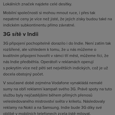
Lokálních značek najdete celé desítky.
Mobilní společnosti si mohou mnout ruce, i přes tak
nepatrné ceny je více než jisté, že jejich zisky budou také na
indickém subkontinentu přímo závratné.
3G sítě v Indii
3G připojení pochopitelně dorazilo i do Indie. Není zatím tak
rozšířené, ale vzhledem k tomu, že u nás můžeme o
kvalitním připojení hovořit v rámci tří měst, můžeme říci, že
nás Indie předběhla. Operátoři v reklamách operují
s pokrytím více než pěti set největších indických, což je už
docela obstojný počet.
V současné době zejména Vodafone vynakládá nemalé
sumy na obří reklamní kampaň svého 3G. Právě spoty na tuto
službu byly nejčastějšími během přímých přenosů
velesledovaného mistrovství světa v kriketu. Následovaly
reklamy na Nokii a na Samsung. Indie bude 3G díky své
oblibě v mobilních telefonech zcela jistě milovat.