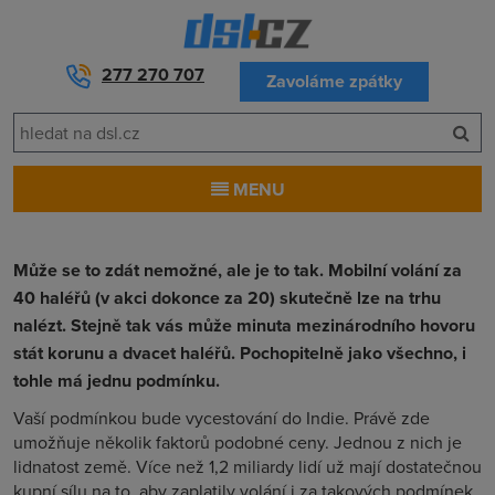
277 270 707
Zavoláme zpátky
MENU
Může se to zdát nemožné, ale je to tak. Mobilní volání za
40 haléřů (v akci dokonce za 20) skutečně lze na trhu
nalézt. Stejně tak vás může minuta mezinárodního hovoru
stát korunu a dvacet haléřů. Pochopitelně jako všechno, i
tohle má jednu podmínku.
Vaší podmínkou bude vycestování do Indie. Právě zde
umožňuje několik faktorů podobné ceny. Jednou z nich je
lidnatost země. Více než 1,2 miliardy lidí už mají dostatečnou
kupní sílu na to, aby zaplatily volání i za takových podmínek.