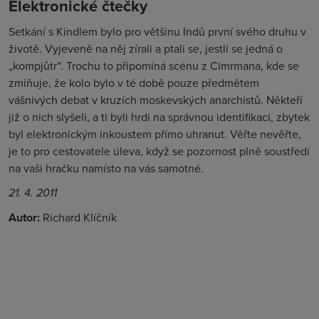
Elektronické čtečky
Setkání s Kindlem bylo pro většinu Indů první svého druhu v
životě. Vyjeveně na něj zírali a ptali se, jestli se jedná o
„kompjůtr“. Trochu to připomíná scénu z Cimrmana, kde se
zmiňuje, že kolo bylo v té době pouze předmětem
vášnivých debat v kruzích moskevských anarchistů. Někteří
již o nich slyšeli, a ti byli hrdi na správnou identifikaci, zbytek
byl elektronickým inkoustem přímo uhranut. Věřte nevěřte,
je to pro cestovatele úleva, když se pozornost plně soustředí
na vaši hračku namísto na vás samotné.
21. 4. 2011
Autor:
Richard Klíčník