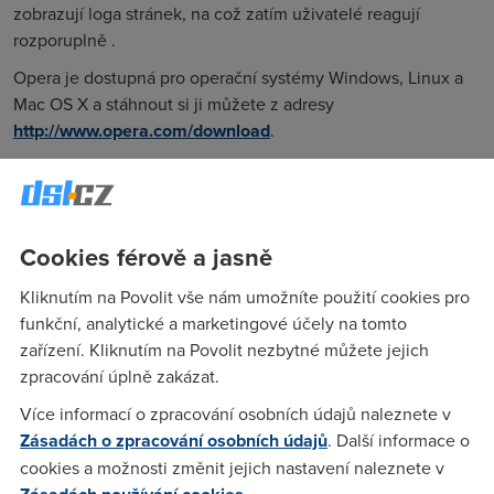
zobrazují loga stránek, na což zatím uživatelé reagují
rozporuplně .
Opera je dostupná pro operační systémy Windows, Linux a
Mac OS X a stáhnout si ji můžete z adresy
http://www.opera.com/download
.
Třetina prostředků na IT je vynaložena
zbytečně
Znalecký ústav Apogeo ve své zprávě uvádí, že stát
Cookies férově a jasně
vynakládá miliardy korun na ICT neúčelně. Podle Apogea 30
až 35 procent prostředků na informační a telekomunikační
Kliknutím na Povolit vše nám umožníte použití cookies pro
technologie stát vyhazuje oknem. „Viníkem je nejčastěji
funkční, analytické a marketingové účely na tomto
nedostatečná analýza projektů (25 %) vedoucí k jejich
zařízení. Kliknutím na Povolit nezbytné můžete jejich
prodražování. Hned v závěsu je chybné zadání projektu (18
zpracování úplně zakázat.
%), které poptává neadekvátní řešení,“ řekl soudní znalec v
Více informací o zpracování osobních údajů naleznete v
oblasti informačních technologií Ivan Janoušek ze
Zásadách o zpracování osobních údajů
. Další informace o
znaleckého ústavu APOGEO Esteem.
cookies a možnosti změnit jejich nastavení naleznete v
Apogeo dále uvádí, že státní a rozpočtové organizace