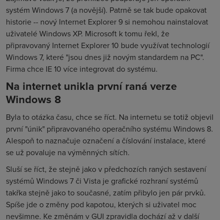
systém Windows 7 (a novější). Patrně se tak bude opakovat
historie -- nový Internet Explorer 9 si nemohou nainstalovat
uživatelé Windows XP. Microsoft k tomu řekl, že
připravovaný Internet Explorer 10 bude využívat technologií
Windows 7, které "jsou dnes již novým standardem na PC".
Firma chce IE 10 více integrovat do systému.
Na internet unikla první raná verze
Windows 8
Byla to otázka času, chce se říct. Na internetu se totiž objevil
první "únik" připravovaného operačního systému Windows 8.
Alespoň to naznačuje označení a číslování instalace, které
se už povaluje na výměnných sítích.
Sluší se říct, že stejně jako v předchozích raných sestavení
systémů Windows 7 či Vista je grafické rozhraní systémů
takřka stejně jako to současné, zatím přibylo jen pár prvků.
Spíše jde o změny pod kapotou, kterých si uživatel moc
nevšimne. Ke změnám v GUI zpravidla dochází až v další