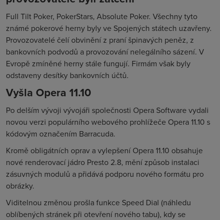
Full Tilt Poker, PokerStars, Absolute Poker. Všechny tyto
známé pokerové herny byly ve Spojených státech uzavřeny.
Provozovatelé čelí obvinění z praní špinavých peněz, z
bankovních podvodů a provozování nelegálního sázení. V
Evropě zmíněné herny stále fungují. Firmám však byly
odstaveny desítky bankovních účtů.
Vyšla Opera 11.10
Po delším vývoji vývojáři společnosti Opera Software vydali
novou verzi populárního webového prohlížeče Opera 11.10 s
kódovým označením Barracuda.
Kromě obligátních oprav a vylepšení Opera 11.10 obsahuje
nové renderovací jádro Presto 2.8, mění způsob instalaci
zásuvných modulů a přidává podporu nového formátu pro
obrázky.
Viditelnou změnou prošla funkce Speed Dial (náhledu
oblíbených stránek při otevření nového tabu), kdy se