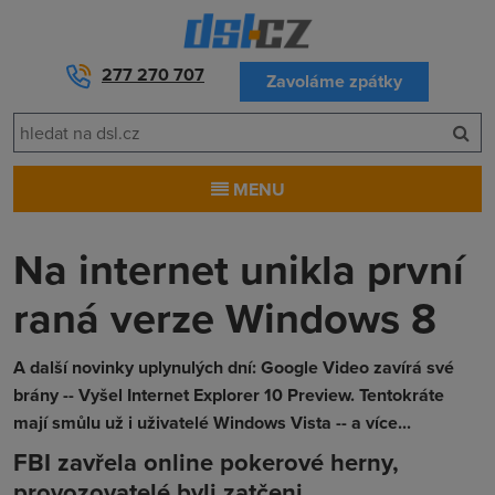
277 270 707
Zavoláme zpátky
MENU
Na internet unikla první
raná verze Windows 8
A další novinky uplynulých dní: Google Video zavírá své
brány -- Vyšel Internet Explorer 10 Preview. Tentokráte
mají smůlu už i uživatelé Windows Vista -- a více...
FBI zavřela online pokerové herny,
provozovatelé byli zatčeni