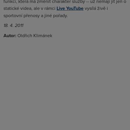
funkci, která má změnit charakter služby -- už nemají jít jen o
statické videa, ale v rámci
Live YouTube
vysílá živě i
sportovní přenosy a jiné pořady.
18. 4. 2011
Autor:
Oldřich Klimánek