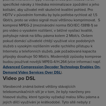
specifické nároky z hlediska minimalizace zpoždění a jeho
kolísání, aby uživatel měl skutečně kvalitní pohled. Pro
HDTV v původním formátu by byla potřeba rychlost až 1,5
Gbit/s, proto se video signál musí většinou komprimovat. S
kompresí MPEG-2 (mezinárodní norma ISO/IEC-13818-1) se
pro video o vysokém rozlišení, v běžné vysílací kvalitě,
pohybuje nárok na šířku pásma kolem 2 Mbit/s. Ovšem
pokud domácí uživatelé chtějí využívat více podobných
služeb s vysokým rozlišením vedle rychlého přístupu k
Internetu a telefonních služeb, pak požadovaná kapacita
přípojky dosahuje 50 Mbit/s. Modernější způsoby komprese
budou používat novější MPEG-4/H.264 (více informací např.
Advanced Compression Decoder Technology Enables On-
Demand Video Services Over DSL
).
Video po DSL
Všeobecně známá bolest většiny stávajících
telekomunikačních sítí je v tom, že byly navrženy pro
hlasové služby, které typicky vyžadují malou šířku pásma a
jejich dílčí využívání je krátkodobé. Tyto sítě nebyly z