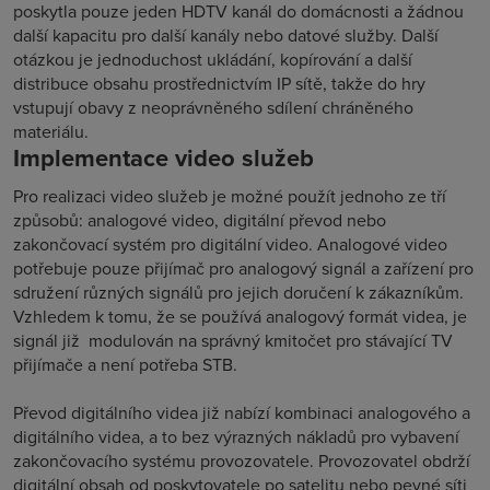
poskytla pouze jeden HDTV kanál do domácnosti a žádnou
další kapacitu pro další kanály nebo datové služby. Další
otázkou je jednoduchost ukládání, kopírování a další
distribuce obsahu prostřednictvím IP sítě, takže do hry
vstupují obavy z neoprávněného sdílení chráněného
materiálu.
Implementace video služeb
Pro realizaci video služeb je možné použít jednoho ze tří
způsobů: analogové video, digitální převod nebo
zakončovací systém pro digitální video. Analogové video
potřebuje pouze přijímač pro analogový signál a zařízení pro
sdružení různých signálů pro jejich doručení k zákazníkům.
Vzhledem k tomu, že se používá analogový formát videa, je
signál již modulován na správný kmitočet pro stávající TV
přijímače a není potřeba STB.
Převod digitálního videa již nabízí kombinaci analogového a
digitálního videa, a to bez výrazných nákladů pro vybavení
zakončovacího systému provozovatele. Provozovatel obdrží
digitální obsah od poskytovatele po satelitu nebo pevné síti