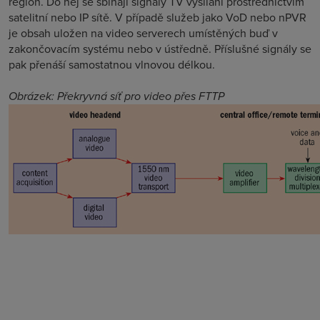
region. Do něj se sbíhají signály TV vysílání prostřednictvím
satelitní nebo IP sítě. V případě služeb jako VoD nebo nPVR
je obsah uložen na video serverech umístěných buď v
zakončovacím systému nebo v ústředně. Příslušné signály se
pak přenáší samostatnou vlnovou délkou.
Obrázek: Překryvná síť pro video přes FTTP