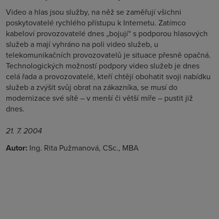
Video a hlas jsou služby, na něž se zaměřují všichni
poskytovatelé rychlého přístupu k Internetu. Zatímco
kabeloví provozovatelé dnes „bojují“ s podporou hlasových
služeb a mají vyhráno na poli video služeb, u
telekomunikačních provozovatelů je situace přesně opačná.
Technologických možností podpory video služeb je dnes
celá řada a provozovatelé, kteří chtějí obohatit svoji nabídku
služeb a zvýšit svůj obrat na zákazníka, se musí do
modernizace své sítě – v menší či větší míře – pustit již
dnes.
21. 7. 2004
Autor:
Ing. Rita Pužmanová, CSc., MBA