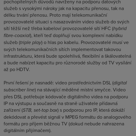
pochopitelných důvodů navrženy na podporu datových
služeb s vysokými nároky jak na kapacitu přenosu, tak na
délku trvání přenosu. Proto mají telekomunikační
provozovatelé situaci s nasazováním video služeb do svých
sítí těžší než třeba kabeloví provozovatelé sítí HFC (
hybrid
fibre-coaxial
), kteří teď doplňují svou komplexní nabídku
služeb (
triple play
) o hlas po kabelu. Provozovatelé musí ve
svých telekomunikačních sítích implementovat takovou
infrastrukturu, která bude spolehlivá, flexibilní a škálovatelná
a bude nabízet kapacitu pro různorodé služby od TV vysílání
až po HDTV.
První řešení je nasnadě: video prostřednictvím DSL (
digital
subscriber line
) na stávající měděné místní smyčce. Video
přes DSL potřebuje kódovače digitálního videa na podporu
IP na výstupu a současně na straně uživatele přídavná
zařízení (
STB, set-top box
) s podporou pro IP, která dokáží
dekódovat a převést signál v MPEG formátu do analogového
formátu pro příjem běžnou TV (dokud nebude nahrazena
digitálním přijímačem).