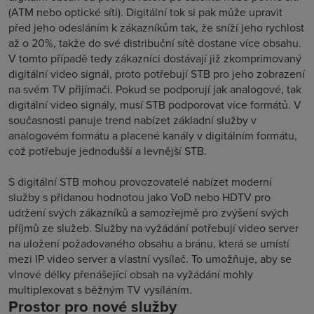
(ATM nebo optické síti). Digitální tok si pak může upravit
před jeho odesláním k zákazníkům tak, že sníží jeho rychlost
až o 20%, takže do své distribuční sítě dostane více obsahu.
V tomto případě tedy zákazníci dostávají již zkomprimovaný
digitální video signál, proto potřebují STB pro jeho zobrazení
na svém TV přijímači. Pokud se podporují jak analogové, tak
digitální video signály, musí STB podporovat více formátů. V
současnosti panuje trend nabízet základní služby v
analogovém formátu a placené kanály v digitálním formátu,
což potřebuje jednodušší a levnější STB.
S digitální STB mohou provozovatelé nabízet moderní
služby s přidanou hodnotou jako VoD nebo HDTV pro
udržení svých zákazníků a samozřejmě pro zvýšení svých
příjmů ze služeb. Služby na vyžádání potřebují video server
na uložení požadovaného obsahu a bránu, která se umístí
mezi IP video server a vlastní vysílač. To umožňuje, aby se
vlnové délky přenášející obsah na vyžádání mohly
multiplexovat s běžným TV vysíláním.
Prostor pro nové služby