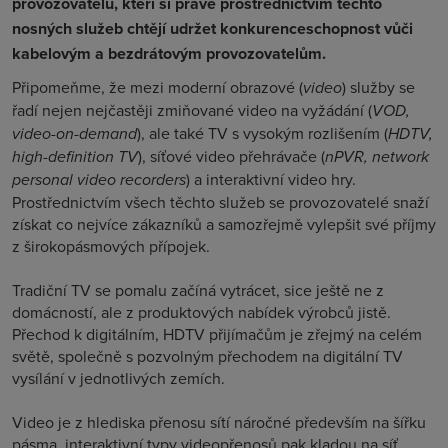
provozovatelů, kteří si právě prostřednictvím těchto
nosných služeb chtějí udržet konkurenceschopnost vůči
kabelovým a bezdrátovým provozovatelům.
Připomeňme, že mezi moderní obrazové (
video
) služby se
řadí nejen nejčastěji zmiňované video na vyžádání (
VOD,
video-on-demand
), ale také TV s vysokým rozlišením (
HDTV,
high-definition TV
), síťové video přehrávače (
nPVR, network
personal video recorders
) a interaktivní video hry.
Prostřednictvím všech těchto služeb se provozovatelé snaží
získat co nejvíce zákazníků a samozřejmě vylepšit své příjmy
z širokopásmových přípojek.
Tradiční TV se pomalu začíná vytrácet, sice ještě ne z
domácností, ale z produktových nabídek výrobců jistě.
Přechod k digitálním, HDTV přijímačům je zřejmý na celém
světě, společně s pozvolným přechodem na digitální TV
vysílání v jednotlivých zemích.
Video je z hlediska přenosu sítí náročné především na šířku
pásma, interaktivní typy videopřenosů pak kladou na síť