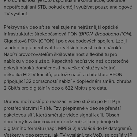
Pro domácnosti je toto uspořádání ekonomické, dokonce
nepotřebují ani STB, pokud chtějí využívat pouze analogové
TV vysílání.
Překryvná video síť se realizuje na nejrůznější optické
infrastruktuře: širokopásmová PON (
BPON, Broadband PON
),
Gigabitová PON (GPON) i po dvoubodových spojích. Lze ji
snadno implementovat bez větších investičních nároků.
Nabízí provozovatelům škálovatelnost a flexibilitu pro
nabídku video služeb. Kapacitně nabízí víc než dostatečné
pokrytí nároků domácnosti na veškeré služby včetně
několika HDTV kanálů, protože např. architektura BPON
připojující 32 domácností nabízí v dopředném směru zhruba
2 Gbit/s pro digitální video a 622 Mbit/s pro data.
Druhou možností pro realizaci video služeb po FTTP je
prostřednictvím IP sítě. Tzv. přepínané video se přenáší
paketovou sítí, která směruje video signál k cíli. Obsah
doručený k zakončovacímu zařízení se komprimuje do
digitálního formátu (např. MPEG-2) a vkládá do IP datagramů.
Veškerý video provoz, jak TV vysílání, tak VoD, se posílá v IP