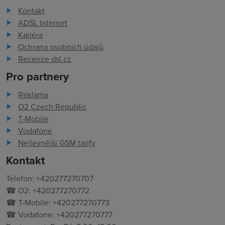
Kontakt
ADSL Internet
Kariéra
Ochrana osobních údajů
Recenze dsl.cz
Pro partnery
Reklama
O2 Czech Republic
T-Mobile
Vodafone
Nejlevnější GSM tarify
Kontakt
Telefon: +420277270707
☎ O2: +420277270772
☎ T-Mobile: +420277270773
☎ Vodafone: +420277270777