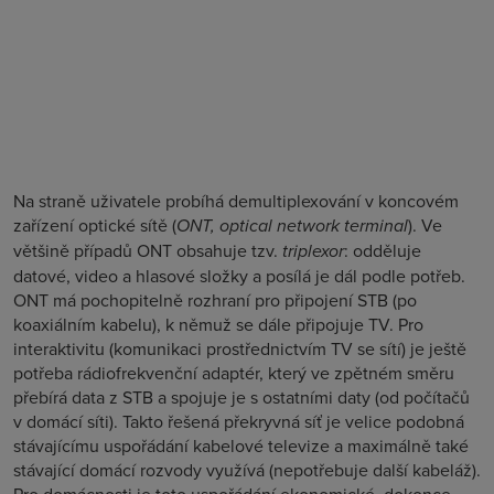
Na straně uživatele probíhá demultiplexování v koncovém
zařízení optické sítě (
ONT, optical network terminal
). Ve
většině případů ONT obsahuje tzv.
triplexor
: odděluje
datové, video a hlasové složky a posílá je dál podle potřeb.
ONT má pochopitelně rozhraní pro připojení STB (po
koaxiálním kabelu), k němuž se dále připojuje TV. Pro
interaktivitu (komunikaci prostřednictvím TV se sítí) je ještě
potřeba rádiofrekvenční adaptér, který ve zpětném směru
přebírá data z STB a spojuje je s ostatními daty (od počítačů
v domácí síti). Takto řešená překryvná síť je velice podobná
stávajícímu uspořádání kabelové televize a maximálně také
stávající domácí rozvody využívá (nepotřebuje další kabeláž).