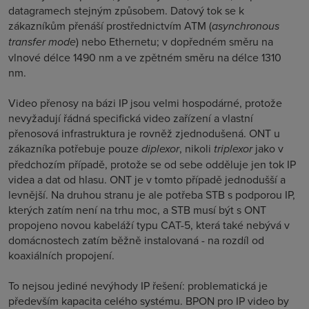
datagramech stejným způsobem. Datový tok se k
zákazníkům přenáší prostřednictvím ATM (
asynchronous
transfer mode
) nebo Ethernetu; v dopředném směru na
vlnové délce 1490 nm a ve zpětném směru na délce 1310
nm.
Video přenosy na bázi IP jsou velmi hospodárné, protože
nevyžadují řádná specifická video zařízení a vlastní
přenosová infrastruktura je rovněž zjednodušená. ONT u
zákazníka potřebuje pouze
diplexor
, nikoli
triplexor
jako v
předchozím případě, protože se od sebe odděluje jen tok IP
videa a dat od hlasu. ONT je v tomto případě jednodušší a
levnější. Na druhou stranu je ale potřeba STB s podporou IP,
kterých zatím není na trhu moc, a STB musí být s ONT
propojeno novou kabeláží typu CAT-5, která také nebývá v
domácnostech zatím běžně instalovaná - na rozdíl od
koaxiálních propojení.
To nejsou jediné nevýhody IP řešení: problematická je
především kapacita celého systému. BPON pro IP video by