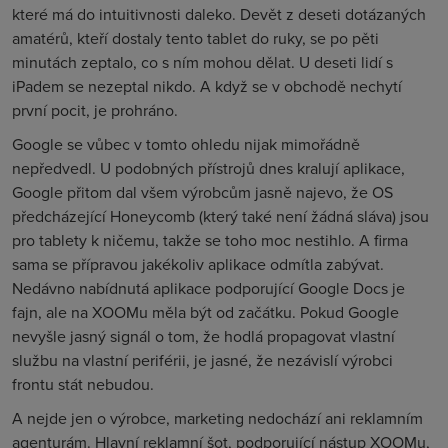
které má do intuitivnosti daleko. Devět z deseti dotázaných
amatérů, kteří dostaly tento tablet do ruky, se po pěti
minutách zeptalo, co s ním mohou dělat. U deseti lidí s
iPadem se nezeptal nikdo. A když se v obchodě nechytí
první pocit, je prohráno.
Google se vůbec v tomto ohledu nijak mimořádně
nepředvedl. U podobných přístrojů dnes kralují aplikace,
Google přitom dal všem výrobcům jasně najevo, že OS
předcházející Honeycomb (který také není žádná sláva) jsou
pro tablety k ničemu, takže se toho moc nestihlo. A firma
sama se přípravou jakékoliv aplikace odmítla zabývat.
Nedávno nabídnutá aplikace podporující Google Docs je
fajn, ale na XOOMu měla být od začátku. Pokud Google
nevyšle jasný signál o tom, že hodlá propagovat vlastní
službu na vlastní periférii, je jasné, že nezávislí výrobci
frontu stát nebudou.
A nejde jen o výrobce, marketing nedochází ani reklamním
agenturám. Hlavní reklamní šot, podporující nástup XOOMu,