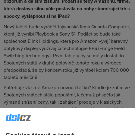
obzorům a dalším ziskům. Podaří se tedy Amazonu, firmě,
která doslova silou vůle postavila na nohy skomírající trh s
ebooky, vyšlápnout si na iPad?
Nový tablet bude vyrábět tajwanská firma Quanta Computer,
která již vyrábí Playbook a Sony S1. Podílet se bude také
společnost E Ink Holdings, která pro Amazon vyvíjí barevný
dotykový displej využívající technologie FFS (Fringe Field
Switching technology). První tablety by se měly dostat do
Spojených států v druhé polovině tohoto roku a výrobce
předpokládá, že by koncem roku již vyráběl kolem 700 000
tabletů měsíčně.
Potřebuje vlastně Amazon novou čtečku? Kindle je zatím ve
Spojených státech stále populární, k čemuž přispělo jak
výrazné snížení ceny, tak i zahájení prodeje v klasických
obchodech. Vedle Spojených států je ale Kindle úspěšný jen
v Evropě, zbytek světa zůstal imunní. Jediná šance na další
zisky je tak prudké snížení ceny a zaměření na jiné oblasti
trhu, zejména na školy. Tablet by potom měl využít své
Cookies férově a jasně