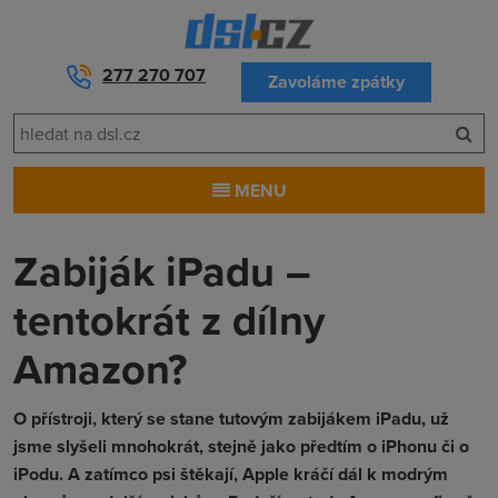
277 270 707
Zavoláme zpátky
MENU
Zabiják iPadu –
tentokrát z dílny
Amazon?
O přístroji, který se stane tutovým zabijákem iPadu, už
jsme slyšeli mnohokrát, stejně jako předtím o iPhonu či o
iPodu. A zatímco psi štěkají, Apple kráčí dál k modrým