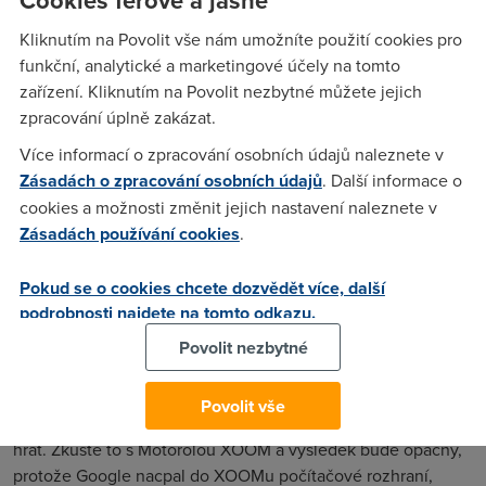
výhody (očekává se zejména lepší displej a novinky v
softwaru) a zaútočit na iPad2.
Kliknutím na Povolit vše nám umožníte použití cookies pro
funkční, analytické a marketingové účely na tomto
Tohle všechno je sice pěkné, ale stále ještě neznamená, že
zařízení. Kliknutím na Povolit nezbytné můžete jejich
se nový tablet chytí. Tabletů je totiž na dnešním trhu
zpracování úplně zakázat.
pověstných dvanáct do tuctu, ale díru do světa dělá stále jen
iPad. Všem totiž chybí jedna věc, na kterou výrobci
Více informací o zpracování osobních údajů naleznete v
zapomínají – zákazník musí během pár minut, nejlépe při
Zásadách o zpracování osobních údajů
. Další informace o
prvním pohledu, pochopit, k čemu mu nová hračka bude
cookies a možnosti změnit jejich nastavení naleznete v
dobrá. A tuhle zprávu zatím nedokáže prosadit nikdo jiný
Zásadách používání cookies
.
než právě Apple.
Pokud se o cookies chcete dozvědět více, další
Je to poznat už na marketingu – Apple se vyhýbá názvu
podrobnosti najdete na tomto odkazu.
tablet, neprudí informacemi o tom, kolik emailových kont si
můžeme nastavit. Místo toho nám ukazuje, co s iPadem
Povolit nezbytné
můžeme dělat. A zákazník to „chápe“ a kupuje. Když
dostane někdo iPad poprvé do ruky, během pár vteřin
Povolit vše
přístroj zapíná, píchne prstem do první ikonky a začne si
hrát. Zkuste to s Motorolou XOOM a výsledek bude opačný,
protože Google nacpal do XOOMu počítačové rozhraní,