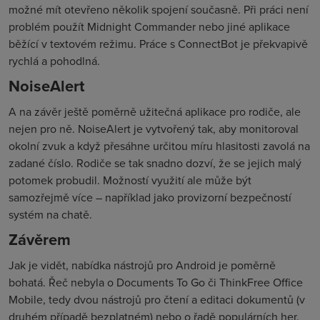
možné mít otevřeno několik spojení současně. Při práci není
problém použít Midnight Commander nebo jiné aplikace
běžící v textovém režimu. Práce s ConnectBot je překvapivě
rychlá a pohodlná.
NoiseAlert
A na závěr ještě poměrně užitečná aplikace pro rodiče, ale
nejen pro ně. NoiseAlert je vytvořený tak, aby monitoroval
okolní zvuk a když přesáhne určitou míru hlasitosti zavolá na
zadané číslo. Rodiče se tak snadno dozví, že se jejich malý
potomek probudil. Možností využití ale může být
samozřejmě více – například jako provizorní bezpečností
systém na chatě.
Závěrem
Jak je vidět, nabídka nástrojů pro Android je poměrně
bohatá. Řeč nebyla o Documents To Go či ThinkFree Office
Mobile, tedy dvou nástrojů pro čtení a editaci dokumentů (v
druhém případě bezplatném) nebo o řadě populárních her.