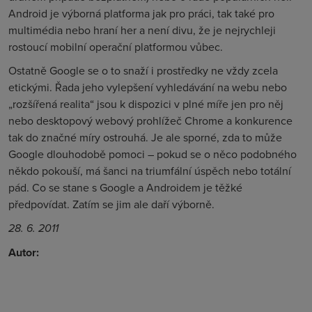
Android je výborná platforma jak pro práci, tak také pro
multimédia nebo hraní her a není divu, že je nejrychleji
rostoucí mobilní operační platformou vůbec.
Ostatně Google se o to snaží i prostředky ne vždy zcela
etickými. Řada jeho vylepšení vyhledávání na webu nebo
„rozšířená realita“ jsou k dispozici v plné míře jen pro něj
nebo desktopový webový prohlížeč Chrome a konkurence
tak do značné míry ostrouhá. Je ale sporné, zda to může
Google dlouhodobě pomoci – pokud se o něco podobného
někdo pokouší, má šanci na triumfální úspěch nebo totální
pád. Co se stane s Google a Androidem je těžké
předpovídat. Zatím se jim ale daří výborně.
28. 6. 2011
Autor: