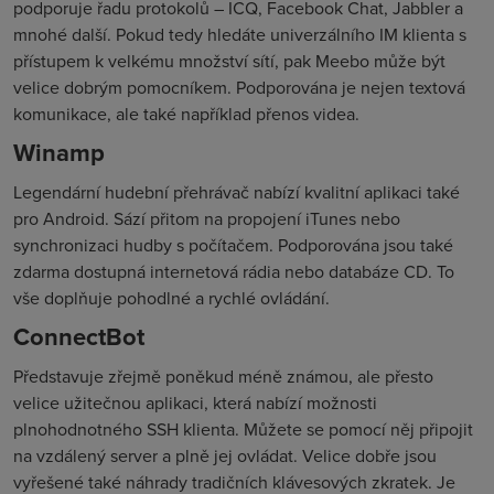
podporuje řadu protokolů – ICQ, Facebook Chat, Jabbler a
mnohé další. Pokud tedy hledáte univerzálního IM klienta s
přístupem k velkému množství sítí, pak Meebo může být
velice dobrým pomocníkem. Podporována je nejen textová
komunikace, ale také například přenos videa.
Winamp
Legendární hudební přehrávač nabízí kvalitní aplikaci také
pro Android. Sází přitom na propojení iTunes nebo
synchronizaci hudby s počítačem. Podporována jsou také
zdarma dostupná internetová rádia nebo databáze CD. To
vše doplňuje pohodlné a rychlé ovládání.
ConnectBot
Představuje zřejmě poněkud méně známou, ale přesto
velice užitečnou aplikaci, která nabízí možnosti
plnohodnotného SSH klienta. Můžete se pomocí něj připojit
na vzdálený server a plně jej ovládat. Velice dobře jsou
vyřešené také náhrady tradičních klávesových zkratek. Je