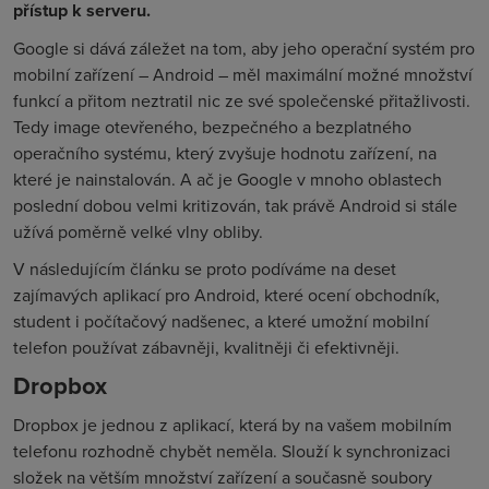
přístup k serveru.
Google si dává záležet na tom, aby jeho operační systém pro
mobilní zařízení – Android – měl maximální možné množství
funkcí a přitom neztratil nic ze své společenské přitažlivosti.
Tedy image otevřeného, bezpečného a bezplatného
operačního systému, který zvyšuje hodnotu zařízení, na
které je nainstalován. A ač je Google v mnoho oblastech
poslední dobou velmi kritizován, tak právě Android si stále
užívá poměrně velké vlny obliby.
V následujícím článku se proto podíváme na deset
zajímavých aplikací pro Android, které ocení obchodník,
student i počítačový nadšenec, a které umožní mobilní
telefon používat zábavněji, kvalitněji či efektivněji.
Dropbox
Dropbox je jednou z aplikací, která by na vašem mobilním
telefonu rozhodně chybět neměla. Slouží k synchronizaci
složek na větším množství zařízení a současně soubory