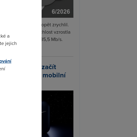
i internet v červnu opět zrychlil.
měrná naměřená rychlost vzrostla
cké a
iměsíčně o 4 % na 35,5 Mb/s.
e jejich
vejte...
ování
arlink plánuje začít
ení
odávat vlastní mobilní
ify
omto