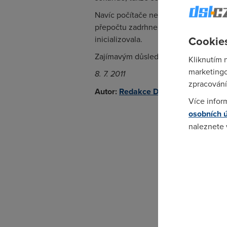
Navíc počítače nemají rády, když něco
přepočtu zadrhne. Proto Mezinárodní
Cookies
inicializovala.
Zajímavým důsledkem bude fakt, že 
Kliknutím 
marketingo
8. 7. 2011
zpracování
Autor:
Redakce DSL.cz
Více infor
osobních 
naleznete
Pokud se o
odkazu.