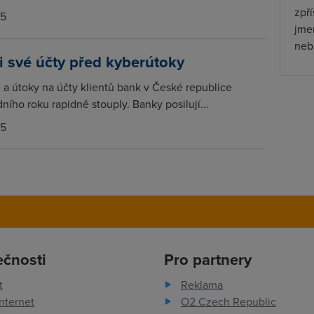
zpř
15
jmen
nebu
si své účty před kyberútoky
a útoky na účty klientů bank v České republice
ího roku rapidně stouply. Banky posilují...
15
ečnosti
Pro partnery
t
Reklama
nternet
O2 Czech Republic