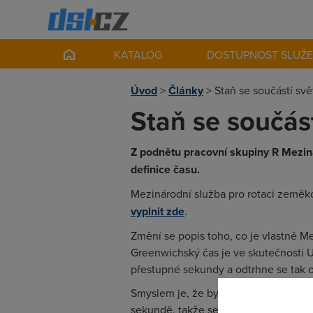
KATALOG
DOSTUPNOST SLUŽ
Úvod
>
Články
>
Staň se součástí svě
Staň se součást
Z podnětu pracovní skupiny R Mezin
definice času.
Mezinárodní služba pro rotaci zeměko
vyplnit zde
.
Změní se popis toho, co je vlastně M
Greenwichský čas je ve skutečnosti U
přestupné sekundy a odtrhne se tak 
Smyslem je, že byl o Silvestru problé
sekundě, takže se budou rušit.