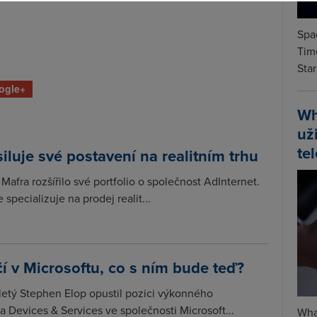
Spa
Time
Star
ogle+
Wh
už
te
iluje své postavení na realitním trhu
Mafra rozšířilo své portfolio o společnost AdInternet.
 specializuje na prodej realit...
í v Microsoftu, co s ním bude teď?
etý Stephen Elop opustil pozici výkonného
a Devices & Services ve společnosti Microsoft...
Wha