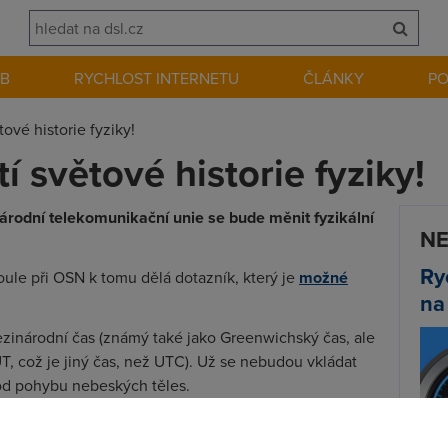
EB
RYCHLOST INTERNETU
ČLÁNKY
P
tové historie fyziky!
í světové historie fyziky!
árodní telekomunikační unie se bude měnit fyzikální
NE
Ry
ule při OSN k tomu dělá dotazník, který je
možné
na
ezinárodní čas (známý také jako Greenwichský čas, ale
T, což je jiný čas, než UTC). Už se nebudou vkládat
od pohybu nebeských těles.
m správně tarifikovat telefonní hovory kvůli přestupné