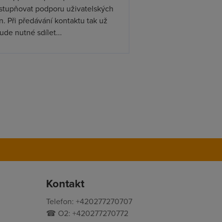
ístupňovat podporu uživatelských
. Při předávání kontaktu tak už
de nutné sdílet...
Kontakt
Telefon: +420277270707
☎ O2: +420277270772