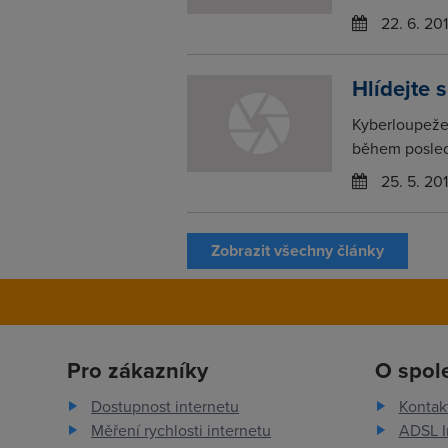
22. 6. 20
Hlídejte 
Kyberloupeže 
během posledn
25. 5. 20
Zobrazit všechny články
Pro zákazníky
O spol
Dostupnost internetu
Kontak
Měření rychlosti internetu
ADSL I