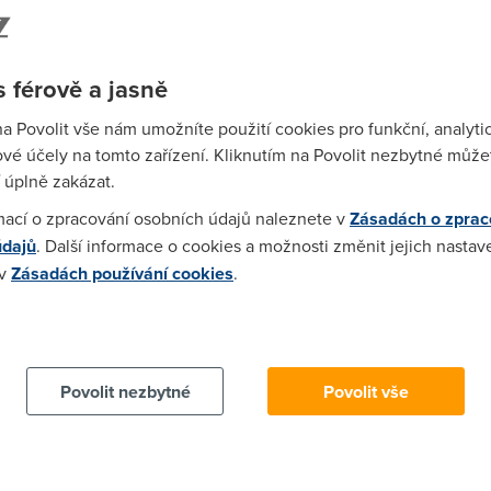
 probíhá spojitě, ale pak to kvůli přestupnému
 telekomunikační unie tuto změnu definice
 férově a jasně
Wi-F
Prů
v roce 2600 bude přestupná hodina.
na Povolit vše nám umožníte použití cookies pro funkční, analyti
mez
vé účely na tomto zařízení. Kliknutím na Povolit nezbytné můžet
Podí
 úplně zakázat.
mací o zpracování osobních údajů naleznete v
Zásadách o zprac
St
údajů
. Další informace o cookies a možnosti změnit jejich nastav
pr
 v
Zásadách používání cookies
.
tar
 cookies chcete dozvědět více, další podrobnosti najdete na t
Povolit nezbytné
Povolit vše