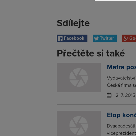
Sdílejte
Facebook
Twitter
Go
Přečtěte si také
Mafra pos
Vydavatelství 
Česká firma se
2. 7. 2015
Elop konč
Dvaapadesátil
viceprezident