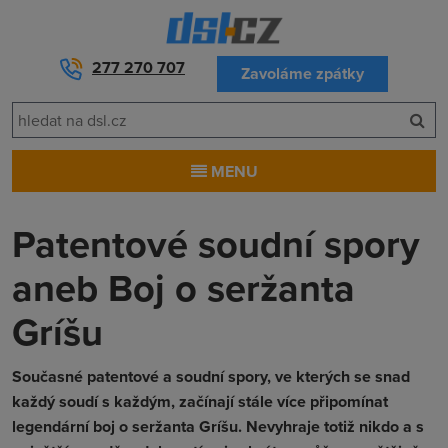
277 270 707
Zavoláme zpátky
MENU
Patentové soudní spory
aneb Boj o seržanta
Gríšu
Současné patentové a soudní spory, ve kterých se snad
každý soudí s každým, začínají stále více připomínat
legendární boj o seržanta Gríšu. Nevyhraje totiž nikdo a s