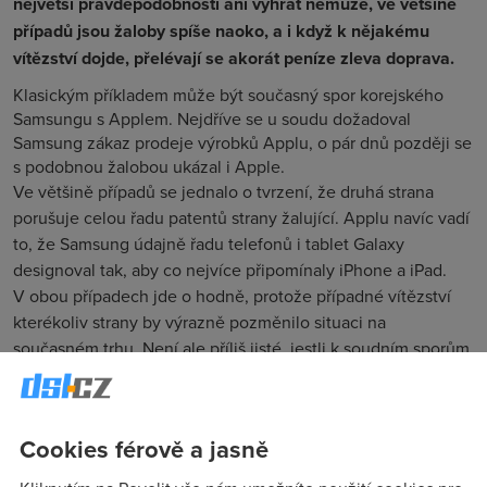
největší pravděpodobností ani vyhrát nemůže, ve většině
případů jsou žaloby spíše naoko, a i když k nějakému
vítězství dojde, přelévají se akorát peníze zleva doprava.
Klasickým příkladem může být současný spor korejského
Samsungu s Applem. Nejdříve se u soudu dožadoval
Samsung zákaz prodeje výrobků Applu, o pár dnů později se
s podobnou žalobou ukázal i Apple.
Ve většině případů se jednalo o tvrzení, že druhá strana
porušuje celou řadu patentů strany žalující. Applu navíc vadí
to, že Samsung údajně řadu telefonů i tablet Galaxy
designoval tak, aby co nejvíce připomínaly iPhone a iPad.
V obou případech jde o hodně, protože případné vítězství
kterékoliv strany by výrazně pozměnilo situaci na
současném trhu. Není ale příliš jisté, jestli k soudním sporům
opravdu dojde, koneckonců Samsung nakonec žalobu stáhl.
Důvod je jasný – většina zisků firmy pochází z dílů, které
Samsung dodává právě Applu, navíc právě pro iPhone a
Cookies férově a jasně
iPad. Kazit prodeje těchto přístrojů by tedy výrazně narušilo