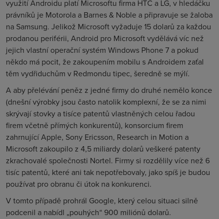
využití Androidu platí Microsoftu firma HTC a LG, v hledáčku
právníků je Motorola a Barnes
&
Noble a připravuje se žaloba
na Samsung. Jelikož Microsoft vyžaduje 15 dolarů za každou
prodanou periférii, Android pro Microsoft vydělává víc než
jejich vlastní operační systém Windows Phone 7 a pokud
někdo má pocit, že zakoupením mobilu s Androidem zaťal
těm vydřiduchům v Redmondu tipec, šeredně se mýlí.
A aby přelévání peněz z jedné firmy do druhé nemělo konce
(dnešní výrobky jsou často natolik komplexní, že se za nimi
skrývají stovky a tisíce patentů vlastněných celou řadou
firem včetně přímých konkurentů), konsorcium firem
zahrnující Apple, Sony Ericsson, Research in Motion a
Microsoft zakoupilo z 4,5 miliardy dolarů veškeré patenty
zkrachovalé společnosti Nortel. Firmy si rozdělily více než 6
tisíc patentů, které ani tak nepotřebovaly, jako spíš je budou
používat pro obranu či útok na konkurenci.
V tomto případě prohrál Google, který celou situaci silně
podcenil a nabídl „pouhých“ 900 miliónů dolarů.