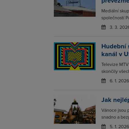
převezme
Mediální skup
společností P
3. 3. 202
Hudební s
kanál v 
Televize MTV 
skončily všec
6. 1. 2026
Jak nejlé
Vánoce jsou 
snadno a bezp
5. 1. 2026