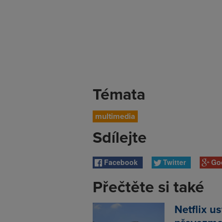
Témata
multimedia
Sdílejte
Facebook
Twitter
Go
Přečtěte si také
Netflix u