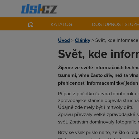
KATALOG
DOSTUPNOST SLUŽ
Úvod
>
Články
>
Svět, kde informace
Svět, kde info
Žijeme ve světě informačních technol
tsunami, víme často dřív, než ta vl
přehlcenosti informacemi tkví jeden
Případ z počátku června tohoto roku 
zpravodajské stanice objevila stručn
Údajně zde měly být i mrtvoly dětí.
Zprávu převzaly velké zpravodajské se
svět. Zprávám dominovaly fotografie ob
Brzy se však přišlo na to, že šlo o rá