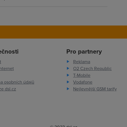
ečnosti
Pro partnery
t
Reklama
nternet
O2 Czech Republic
T-Mobile
a osobních údajů
Vodafone
e dsl.cz
Nejlevnější GSM tarify