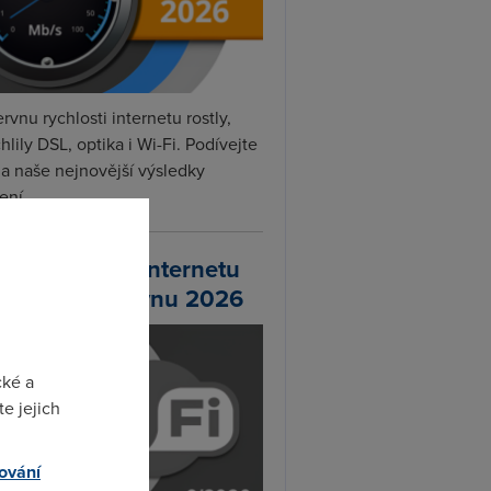
rvnu rychlosti internetu rostly,
hlily DSL, optika i Wi-Fi. Podívejte
na naše nejnovější výsledky
ní...
chlosti Wi-Fi internetu
 DSL.cz v červnu 2026
cké a
e jejich
ování