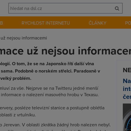
EB
RYCHLOST INTERNETU
ČLÁNKY
P
 už nejsou informacemi
rmace už nejsou informace
ogií. O tom, že se na Japonsko řítí další vlna
NE
na sama. Podobně o norském střelci. Paradoxně v
 velký problém.
Na
in
mluví za vše. Nejprve se na Twitteru jedné menší
á informace o nalezení masového hrobu v Texasu.
če
rvery, posléze televizní stanice a postupně oblétla
lasti z vrtulníku.
dio Jerevan. V oblasti zkrátka žádný hrob nalezen nebyl.