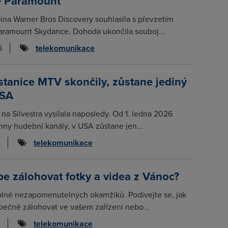
 Paramount
ina Warner Bros Discovery souhlasila s převzetím
aramount Skydance. Dohoda ukončila souboj...
6
telekomunikace
tanice MTV skončily, zůstane jediný
USA
na Silvestra vysílala naposledy. Od 1. ledna 2026
hny hudební kanály, v USA zůstane jen...
telekomunikace
pe zálohovat fotky a videa z Vánoc?
plné nezapomenutelných okamžiků. Podívejte se, jak
ečně zálohovat ve vašem zařízení nebo...
telekomunikace