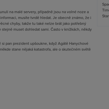
Spa
Time
unuli na malé servery, případně jsou na volné noze a
Star
 informaci, musíte tvrdě hledat. Je obecně známo, že i
ěcné chyby, takže tu také nelze brát jako potřebný
te stejně muset dohledat sami. Často v knížkách, někdy
ž si pan prezident upšoukne, když Agátě Hanychové
někde stane nějaká katastrofa, ale o skutečném světě