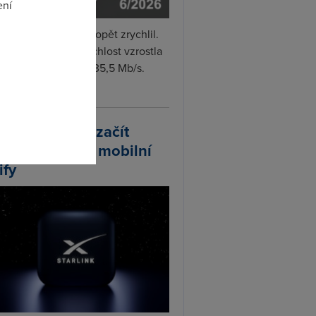
ení
i internet v červnu opět zrychlil.
měrná naměřená rychlost vzrostla
omto
iměsíčně o 4 % na 35,5 Mb/s.
vejte...
arlink plánuje začít
odávat vlastní mobilní
ify