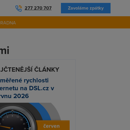
277 270 707
Zavoláme zpátky
ORADNA
mi
JČTENĚJŠÍ ČLÁNKY
měřené rychlosti
ternetu na DSL.cz v
rvnu 2026